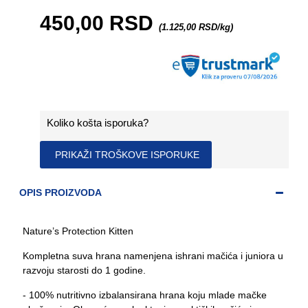
450,00 RSD
(1.125,00 RSD/kg)
Koliko košta isporuka?
PRIKAŽI TROŠKOVE ISPORUKE
OPIS PROIZVODA
Nature’s Protection Kitten
Kompletna suva hrana namenjena ishrani mačića i juniora u
razvoju starosti do 1 godine.
- 100% nutritivno izbalansirana hrana koju mlade mačke