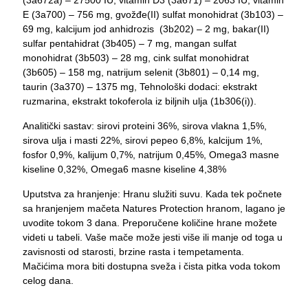
(3a672a) – 27500 IU, vitamin D3 (3a671) – 2063 IU, vitamin
E (3a700) – 756 mg, gvožđe(II) sulfat monohidrat (3b103) –
69 mg, kalcijum jod anhidrozis (3b202) – 2 mg, bakar(II)
sulfar pentahidrat (3b405) – 7 mg, mangan sulfat
monohidrat (3b503) – 28 mg, cink sulfat monohidrat
(3b605) – 158 mg, natrijum selenit (3b801) – 0,14 mg,
taurin (3a370) – 1375 mg, Tehnološki dodaci: ekstrakt
ruzmarina, ekstrakt tokoferola iz biljnih ulja (1b306(i)).
Analitički sastav: sirovi proteini 36%, sirova vlakna 1,5%,
sirova ulja i masti 22%, sirovi pepeo 6,8%, kalcijum 1%,
fosfor 0,9%, kalijum 0,7%, natrijum 0,45%, Omega3 masne
kiseline 0,32%, Omega6 masne kiseline 4,38%
Uputstva za hranjenje: Hranu služiti suvu. Kada tek počnete
sa hranjenjem mačeta Natures Protection hranom, lagano je
uvodite tokom 3 dana. Preporučene količine hrane možete
videti u tabeli. Vaše mače može jesti više ili manje od toga u
zavisnosti od starosti, brzine rasta i tempetamenta.
Mačićima mora biti dostupna sveža i čista pitka voda tokom
celog dana.