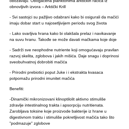
obožavaju. Obogaćena planktonima arktičkih račića iz
obnovljivih izvora – Arktički Krill
- Svi sastojci su pažljivo odabrani kako bi osigurali da mačići
imaju dobar start u najosetljivijem periodu svog života
- Lako svarljiva hrana kako bi olakšala prelaz i navikavanje
na suvu hranu. Takođe se može davati mačkama koje doje
- Sadrži sve neophodne nutriente koji omogućavaju pravilan
razvoj skelita, zglobova i jakih mišića. Daje snagu i doprinosi
sveobuhvatnoj dobrobiti mačića
- Prirodni prebiotici poput Juke i i ekstrakta kvasaca
potpomažu prirodni imunitet mačića
Benefiti:
-Dinamički mikronizovani klinoptilolit aktivno stimuliše
zdravlje intestinalnog trakta i apsorpciju nutritienata.
Zarobljava toksine koje proizvode bakterije iz hrane u
digestivnom traktu i stimuliše pokretljivost mačića tako što
"podmazuje" zglobove