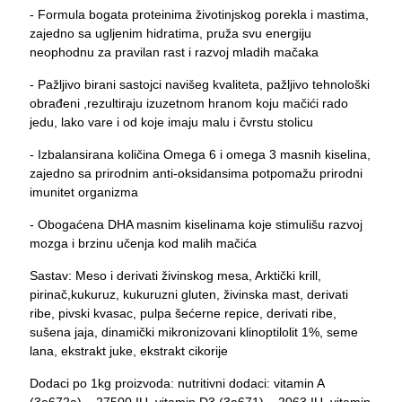
- Formula bogata proteinima životinjskog porekla i mastima,
zajedno sa ugljenim hidratima, pruža svu energiju
neophodnu za pravilan rast i razvoj mladih mačaka
- Pažljivo birani sastojci navišeg kvaliteta, pažljivo tehnološki
obrađeni ,rezultiraju izuzetnom hranom koju mačići rado
jedu, lako vare i od koje imaju malu i čvrstu stolicu
- Izbalansirana količina Omega 6 i omega 3 masnih kiselina,
zajedno sa prirodnim anti-oksidansima potpomažu prirodni
imunitet organizma
- Obogaćena DHA masnim kiselinama koje stimulišu razvoj
mozga i brzinu učenja kod malih mačića
Sastav: Meso i derivati živinskog mesa, Arktički krill,
pirinač,kukuruz, kukuruzni gluten, živinska mast, derivati
ribe, pivski kvasac, pulpa šećerne repice, derivati ribe,
sušena jaja, dinamički mikronizovani klinoptilolit 1%, seme
lana, ekstrakt juke, ekstrakt cikorije
Dodaci po 1kg proizvoda: nutritivni dodaci: vitamin A