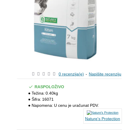
0 recenzija(e)
-
Napišite recenziju
RASPOLOŽIVO
Težina:
0.40kg
Šifra:
16071
Napomena:
U cenu je uračunat PDV.
Nature's Protection