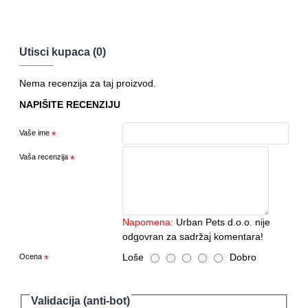
Utisci kupaca (0)
Nema recenzija za taj proizvod.
NAPIŠITE RECENZIJU
Vaše ime
Vaša recenzija
Napomena:
Urban Pets d.o.o. nije
odgovran za sadržaj komentara!
Loše
Dobro
Ocena
Validacija (anti-bot)