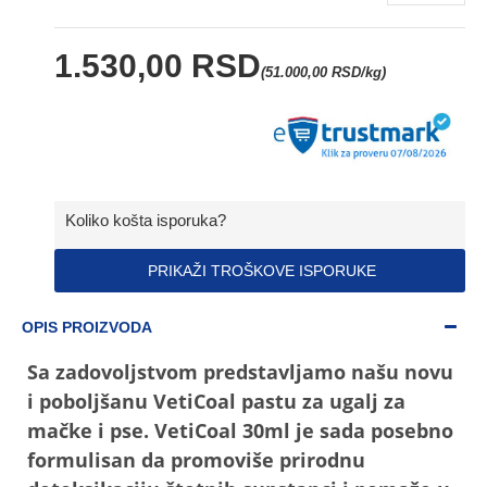
1.530,00 RSD
(51.000,00 RSD/kg)
Koliko košta isporuka?
PRIKAŽI TROŠKOVE ISPORUKE
OPIS PROIZVODA
Sa zadovoljstvom predstavljamo našu novu
i poboljšanu VetiCoal pastu za ugalj za
mačke i pse. VetiCoal 30ml je sada posebno
formulisan da promoviše prirodnu