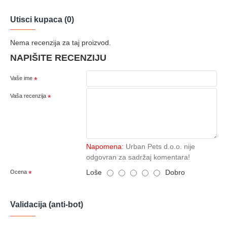
Utisci kupaca (0)
Nema recenzija za taj proizvod.
NAPIŠITE RECENZIJU
Vaše ime
Vaša recenzija
Napomena:
Urban Pets d.o.o. nije
odgovran za sadržaj komentara!
Loše
Dobro
Ocena
Validacija (anti-bot)