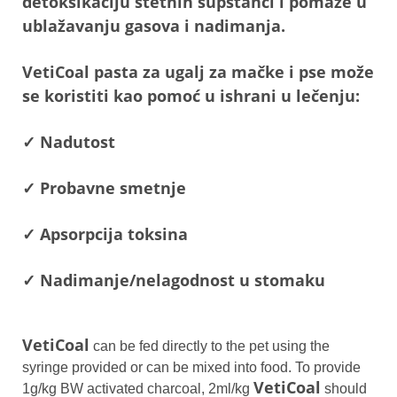
detoksikaciju štetnih supstanci i pomaže u
ublažavanju gasova i nadimanja.
VetiCoal pasta za ugalj za mačke i pse može
se koristiti kao pomoć u ishrani u lečenju:
✓ Nadutost
✓ Probavne smetnje
✓ Apsorpcija toksina
✓ Nadimanje/nelagodnost u stomaku
VetiCoal
can be fed directly to the pet using the
syringe provided or can be mixed into food. To provide
VetiCoal
1g/kg BW activated charcoal, 2ml/kg
should