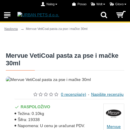
Nalog
Posao
Wolt
Glovo
Mervue VetiCoal pasta za pse i mačke 30ml
Naslovna
Mervue VetiCoal pasta za pse i mačke
30ml
0 recenzija(e)
-
Napišite recenziju
RASPOLOŽIVO
Težina:
0.10kg
Šifra:
19338
Napomena:
U cenu je uračunat PDV.
Mervue