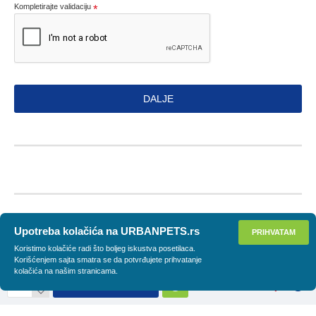
Kompletirajte validaciju
DALJE
Upotreba kolačića na URBANPETS.rs
PRIHVATAM
Koristimo kolačiće radi što boljeg iskustva posetilaca.
Korišćenjem sajta smatra se da potvrđujete prihvatanje
kolačića na našim stranicama.
DODAJ U KORPU