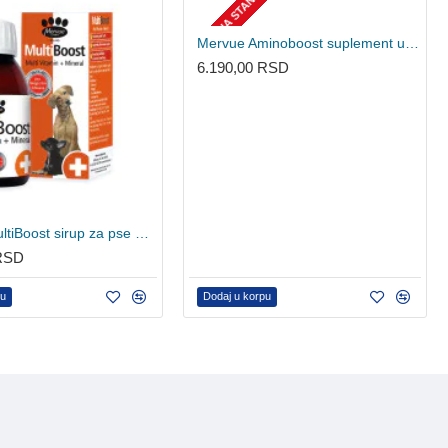
NEMA NA STANJU
Mervue Aminoboost suplement u prašku za pse 700g
6.190,00 RSD
Mervue MultiBoost sirup za pse 150ml
 RSD
pu
Dodaj u korpu