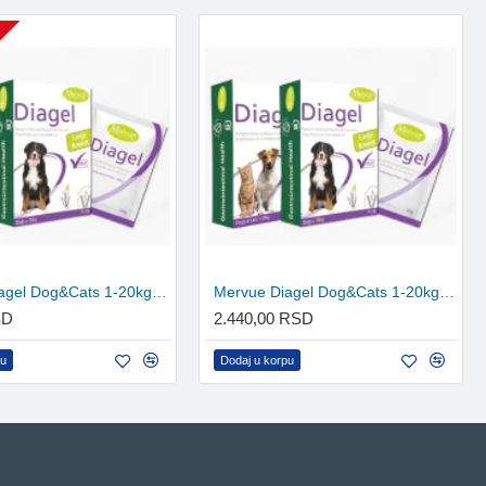
U
Mervue Diagel Dog&Cats 1-20kg 10g
Mervue Diagel Dog&Cats 1-20kg 4x10g
SD
2.440,00 RSD
pu
Dodaj u korpu