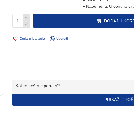
Šifra:
12152
Napomena:
U cenu je ur
DODAJ U KOR
Dodaj u listu želja
Uporedi
Koliko košta isporuka?
PRIKAŽI TRO