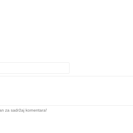
an za sadržaj komentara!