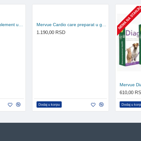
NEMA NA STANJ
Mervue Aminoboost suplement u prašku za pse 700g
Mervue Cardio care preparat u gelu za pse 30ml
1.190,00 RSD
610,00 R
Dodaj u korpu
Dodaj u kor