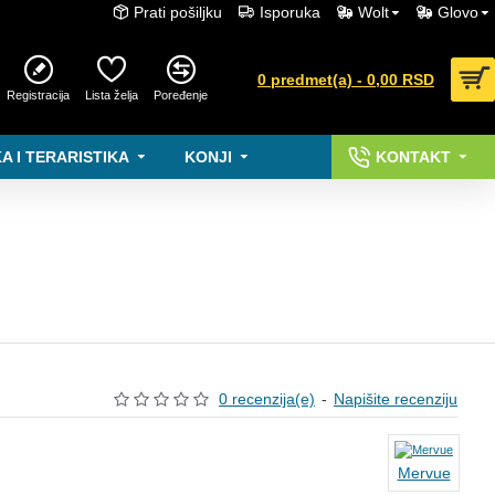
Prati pošiljku
Isporuka
Wolt
Glovo
0 predmet(a) - 0,00 RSD
Registracija
Lista želja
Poređenje
A I TERARISTIKA
KONJI
KONTAKT
0 recenzija(e)
-
Napišite recenziju
Mervue