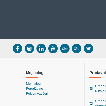
Moj nalog
Prodavni
Moj nalog
Urban P
Porudžbine
Nikole
Poklon vaučeri
Urban P
Stanoj