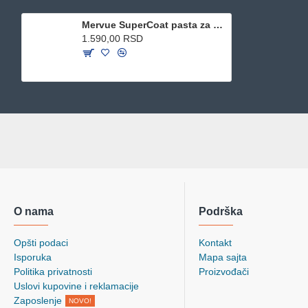
Mervue SuperCoat pasta za pse 60ml
1.590,00 RSD
O nama
Podrška
Opšti podaci
Kontakt
Isporuka
Mapa sajta
Politika privatnosti
Proizvođači
Uslovi kupovine i reklamacije
Zaposlenje
NOVO!