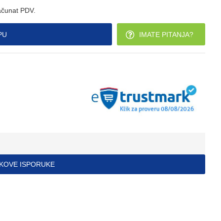
ačunat PDV.
PU
IMATE PITANJA?
ŠKOVE ISPORUKE