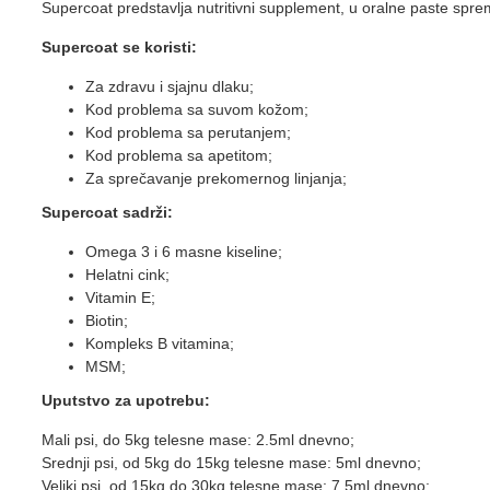
Supercoat predstavlja nutritivni supplement, u oralne paste spre
Supercoat se koristi:
Za zdravu i sjajnu dlaku;
Kod problema sa suvom kožom;
Kod problema sa perutanjem;
Kod problema sa apetitom;
Za sprečavanje prekomernog linjanja;
Supercoat sadrži:
Omega 3 i 6 masne kiseline;
Helatni cink;
Vitamin E;
Biotin;
Kompleks B vitamina;
MSM;
Uputstvo za upotrebu:
Mali psi, do 5kg telesne mase: 2.5ml dnevno;
Srednji psi, od 5kg do 15kg telesne mase: 5ml dnevno;
Veliki psi, od 15kg do 30kg telesne mase: 7.5ml dnevno;