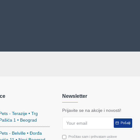
ce
Newsletter
Prijavite se na akcije i novosti!
ets - Terazije • Trg
 Pašića 1 • Beograd
Pošalji
ets - Belville • Đorđa
Pročitao sam i prihvatam uslove
evića 11 • Novi Beograd