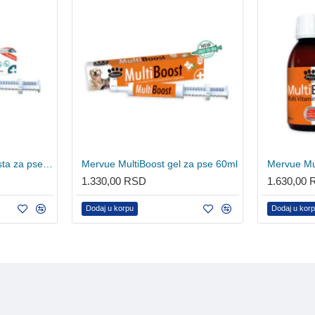
Mervue ProBio Plus pasta za pse i mačke 30ml
Mervue MultiBoost gel za pse 60ml
1.330,00 RSD
1.630,00
Dodaj u korpu
Dodaj u kor