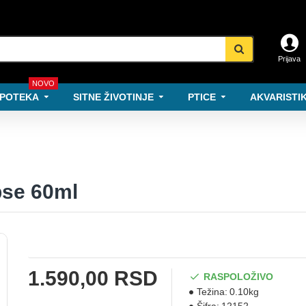
Prijava
NOVO
POTEKA
SITNE ŽIVOTINJE
PTICE
AKVARISTIK
pse 60ml
1.590,00 RSD
RASPOLOŽIVO
Težina:
0.10kg