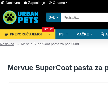
Naslovna
Zaposlenje
O nama
SVE
AKCIJE
PREPORUČUJEMO!
PSI
MAČKE
A
Naslovna
Mervue SuperCoat pasta za pse 60ml
Mervue SuperCoat pasta za 