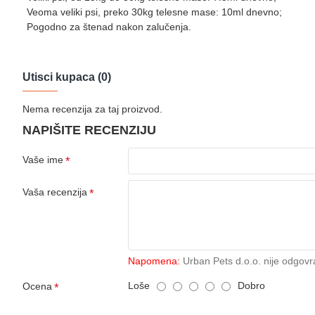
Veoma veliki psi, preko 30kg telesne mase: 10ml dnevno;
Pogodno za štenad nakon zalučenja.
Utisci kupaca (0)
Nema recenzija za taj proizvod.
NAPIŠITE RECENZIJU
Vaše ime
Vaša recenzija
Napomena:
Urban Pets d.o.o. nije odgovr
Loše
Dobro
Ocena