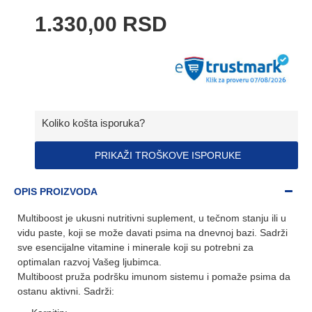
1.330,00 RSD
Koliko košta isporuka?
PRIKAŽI TROŠKOVE ISPORUKE
OPIS PROIZVODA
Multiboost je ukusni nutritivni suplement, u tečnom stanju ili u
vidu paste, koji se može davati psima na dnevnoj bazi. Sadrži
sve esencijalne vitamine i minerale koji su potrebni za
optimalan razvoj Vašeg ljubimca.
Multiboost pruža podršku imunom sistemu i pomaže psima da
ostanu aktivni. Sadrži: