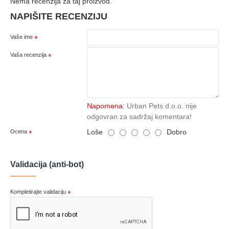
Nema recenzija za taj proizvod.
NAPIŠITE RECENZIJU
Vaše ime
Vaša recenzija
Napomena:
Urban Pets d.o.o. nije
odgovran za sadržaj komentara!
Loše
Dobro
Ocena
Validacija (anti-bot)
Kompletirajte validaciju