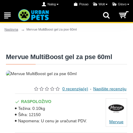
Nalog
Posao
Wolt
Glovo
Mervue MultiBoost gel za pse 60ml
Naslovna
Mervue MultiBoost gel za pse 60ml
0 recenzija(e)
-
Napišite recenziju
RASPOLOŽIVO
Težina:
0.10kg
Šifra:
12150
Napomena:
U cenu je uračunat PDV.
Mervue