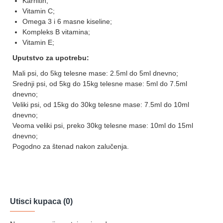
Karnitin;
Vitamin C;
Omega 3 i 6 masne kiseline;
Kompleks B vitamina;
Vitamin E;
Uputstvo za upotrebu:
Mali psi, do 5kg telesne mase: 2.5ml do 5ml dnevno;
Srednji psi, od 5kg do 15kg telesne mase: 5ml do 7.5ml
dnevno;
Veliki psi, od 15kg do 30kg telesne mase: 7.5ml do 10ml
dnevno;
Veoma veliki psi, preko 30kg telesne mase: 10ml do 15ml
dnevno;
Pogodno za štenad nakon zalučenja.
Utisci kupaca (0)