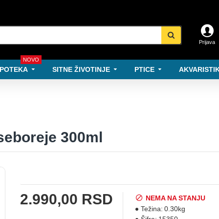
Prijava
NOVO
POTEKA
SITNE ŽIVOTINJE
PTICE
AKVARISTIK
 seboreje 300ml
2.990,00 RSD
NEMA NA STANJU
Težina:
0.30kg