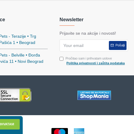
ce
Newsletter
Prijavite se na akcije i novosti!
ets - Terazije • Trg
 Pašića 1 • Beograd
Pošalji
ets - Belville • Đorđa
Pročitao sam i prihvatam uslove
evića 11 • Novi Beograd
Politika privatnosti i zaštita podataka
IHVATAM