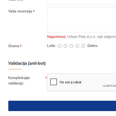
Vaša recenzija
Napomena:
Urban Pets d.o.o. nije odgovr
Loše
Dobro
Ocena
Validacija (anti-bot)
Kompletirajte
validaciju