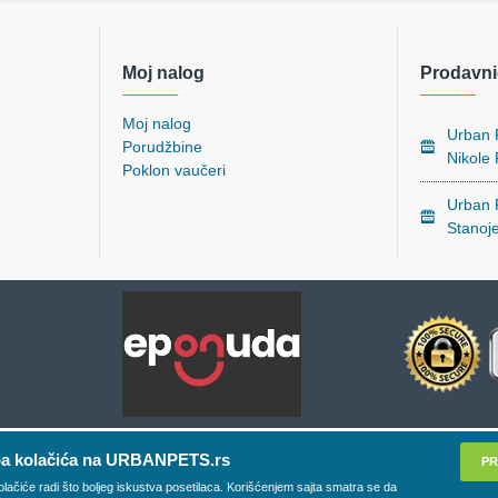
Moj nalog
Prodavni
Moj nalog
Urban P
Porudžbine
Nikole
Poklon vaučeri
Urban P
Stanoj
a kolačića na URBANPETS.rs
PR
olačiće radi što boljeg iskustva posetilaca. Korišćenjem sajta smatra se da