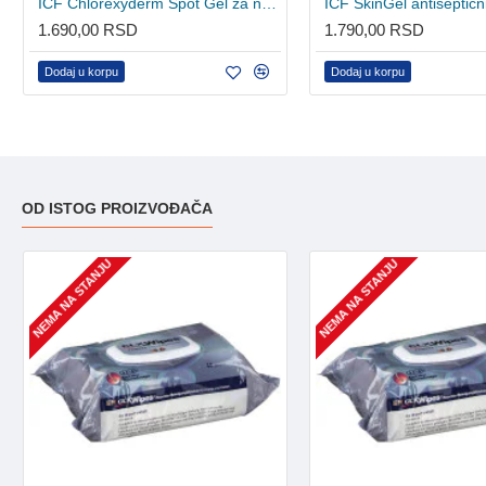
ICF Chlorexyderm Spot Gel za negu kože 100ml
1.690,00 RSD
1.790,00 RSD
Dodaj u korpu
Dodaj u korpu
OD ISTOG PROIZVOĐAČA
NEMA NA STANJU
NEMA NA STANJU