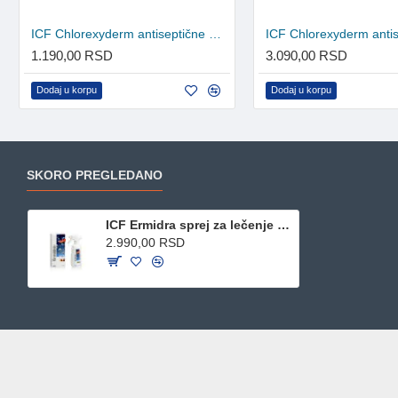
ICF Chlorexyderm antiseptične maramice 20kom
1.190,00 RSD
3.090,00 RSD
Dodaj u korpu
Dodaj u korpu
SKORO PREGLEDANO
ICF Ermidra sprej za lečenje seboreje 300ml
2.990,00 RSD