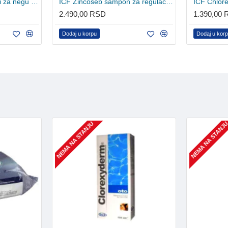
ICF SkinGel antiseptični za negu kože 50ml
ICF Zincoseb šampon za regulaciju sebuma 250ml
2.490,00 RSD
1.390,00
Dodaj u korpu
Dodaj u kor
NEMA NA STANJU
NEMA NA STANJ