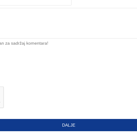
an za sadržaj komentara!
DALJE