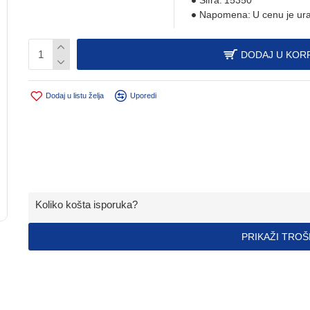
Šifra:
15350
Napomena:
U cenu je ur
DODAJ U KOR
Dodaj u listu želja
Uporedi
Koliko košta isporuka?
PRIKAŽI TRO