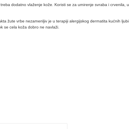
treba dodatno vlaženje kože. Koristi se za umirenje svraba i crvenila, ub
kta žute vrbe nezamenljiv je u terapiji alergijskog dermatita kućnih lju
k se cela koža dobro ne navlaži.