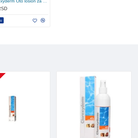
ICF Chlorexyderm Oto losion za čišćenje ušiju 150ml
 RSD
pu
U