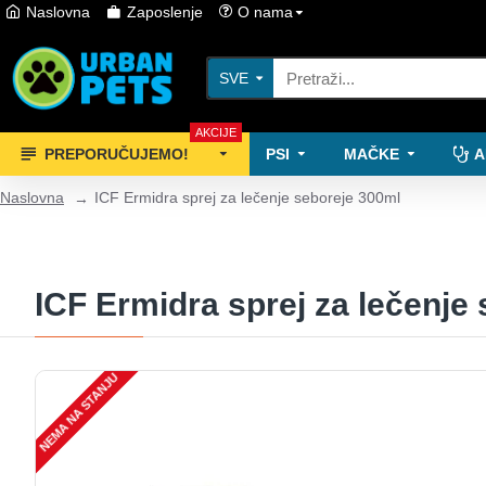
Naslovna
Zaposlenje
O nama
SVE
AKCIJE
PREPORUČUJEMO!
PSI
MAČKE
A
Naslovna
ICF Ermidra sprej za lečenje seboreje 300ml
ICF Ermidra sprej za lečenje
NEMA NA STANJU