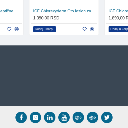
ICF Chlorexyderm antiseptične maramice 40kom
ICF Chlorexyderm Oto losion za čišćenje ušiju 150ml
1.390,00 RSD
1.890,00
Dodaj u korpu
Dodaj u kor