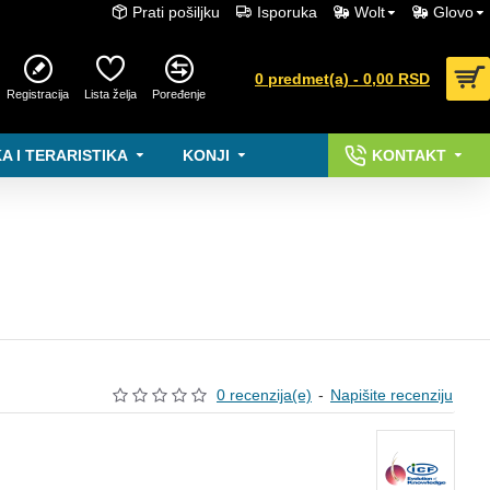
Prati pošiljku
Isporuka
Wolt
Glovo
0 predmet(a) - 0,00 RSD
Registracija
Lista želja
Poređenje
A I TERARISTIKA
KONJI
KONTAKT
0 recenzija(e)
-
Napišite recenziju