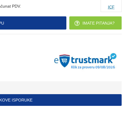
ačunat PDV.
ICF
PU
IMATE PITANJA?
ŠKOVE ISPORUKE