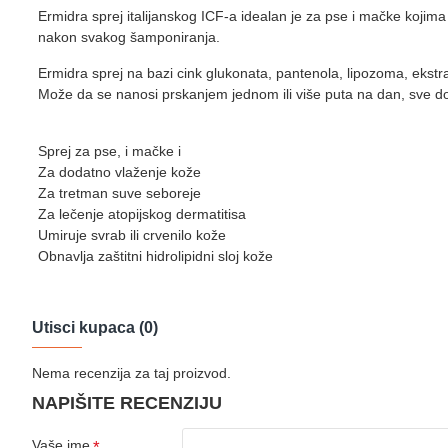
Ermidra sprej italijanskog ICF-a idealan je za pse i mačke kojima 
nakon svakog šamponiranja.
Ermidra sprej na bazi cink glukonata, pantenola, lipozoma, ekstra
Može da se nanosi prskanjem jednom ili više puta na dan, sve do
Sprej za pse, i mačke i
Za dodatno vlaženje kože
Za tretman suve seboreje
Za lečenje atopijskog dermatitisa
Umiruje svrab ili crvenilo kože
Obnavlja zaštitni hidrolipidni sloj kože
Utisci kupaca (0)
Nema recenzija za taj proizvod.
NAPIŠITE RECENZIJU
Vaše ime