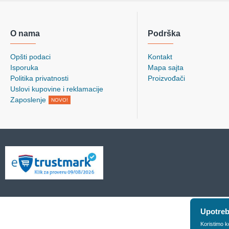
O nama
Podrška
Opšti podaci
Kontakt
Isporuka
Mapa sajta
Politika privatnosti
Proizvođači
Uslovi kupovine i reklamacije
Zaposlenje
NOVO!
Upotreb
Koristimo k