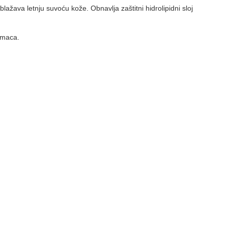
lažava letnju suvoću kože. Obnavlja zaštitni hidrolipidni sloj
bimaca.