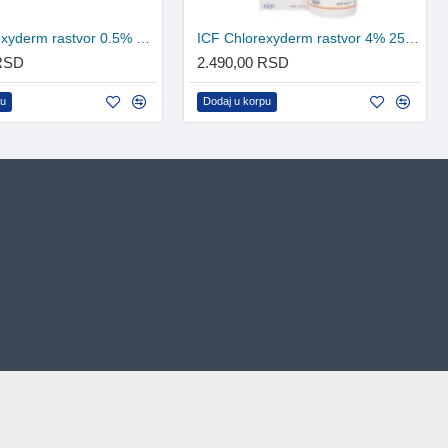
ICF Chlorexyderm rastvor 0.5% 200ml
ICF Chlorexyderm rastvor 4% 250ml
 RSD
2.490,00 RSD
pu
Dodaj u korpu