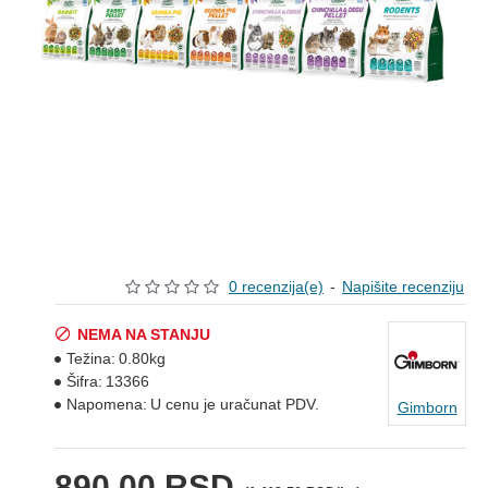
0 recenzija(e)
-
Napišite recenziju
NEMA NA STANJU
Težina:
0.80kg
Šifra:
13366
Napomena:
U cenu je uračunat PDV.
Gimborn
890,00 RSD