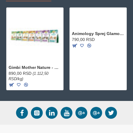
Animology Sprej Glamour Puss Peach za mačke 250ml
790,00 RSD
Gimbi Mother Nature - Hrana za činčile i degue 800g
890,00 RSD
(1.112,50
RSD/kg)