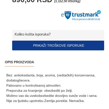
(1.112,50 RSD/kg)
Koliko košta isporuka?
PRIKAŽI TROŠKOVE ISPORUKE
OPIS PROIZVODA
Bez: antioksidanta, boja, aroma, (veštačkih) konzervansa,
dodatogšecera.
Pakovano u kontrolisanoj atmosferi.
Preporuka za hranjenje: obezbediti po želji.
Molimo vas da uvekobezbedite dovoljno sveže vode i sena.
Nije za ljudsku upotrebu.Zemlja porekla: Nemačka.