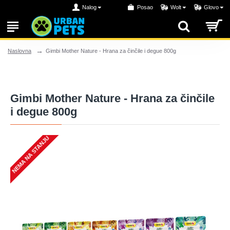
Nalog
Posao
Wolt
Glovo
Gimbi Mother Nature - Hrana za činčile i degue 800g
Naslovna
Gimbi Mother Nature - Hrana za činčile
i degue 800g
NEMA NA STANJU