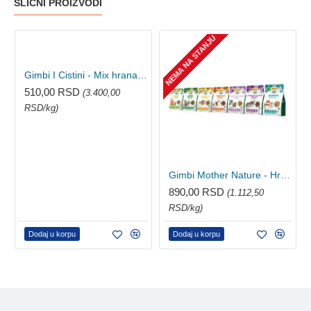
SLIČNI PROIZVODI
NEMA NA STANJU
Gimbi I Cistini - Mix hrana za glodare 2x75g
510,00 RSD
(3.400,00
RSD/kg)
Gimbi Mother Nature - Hrana za činčile i degue 800g
890,00 RSD
(1.112,50
RSD/kg)
Dodaj u korpu
Dodaj u korpu