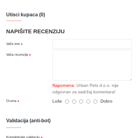
Utisci kupaca (0)
NAPIŠITE RECENZIJU
Vaše ime
Vaša recenzija
Napomena:
Urban Pets d.o.o. nije
odgovran za sadržaj komentara!
Loše
Dobro
Ocena
Validacija (anti-bot)
Kompletirajte validaciju