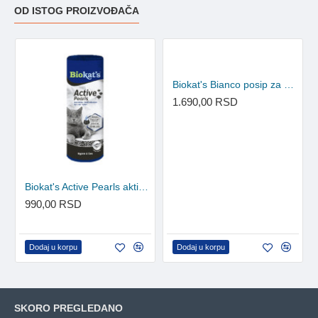
OD ISTOG PROIZVOĐAČA
Biokat's Bianco posip za mačke - Attracting 10kg
1.690,00 RSD
Biokat's Active Pearls aktivni ugalj - osveživač za posip 700g
990,00 RSD
Dodaj u korpu
Dodaj u korpu
SKORO PREGLEDANO