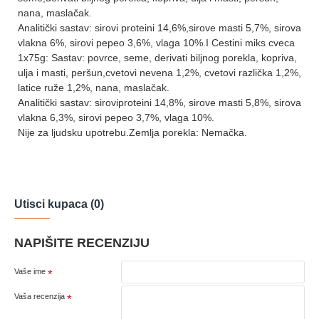
nana, maslačak.
Analitički sastav: sirovi proteini 14,6%,sirove masti 5,7%, sirova
vlakna 6%, sirovi pepeo 3,6%, vlaga 10%.I Cestini miks cveca
1x75g: Sastav: povrce, seme, derivati biljnog porekla, kopriva,
ulja i masti, peršun,cvetovi nevena 1,2%, cvetovi različka 1,2%,
latice ruže 1,2%, nana, maslačak.
Analitički sastav: siroviproteini 14,8%, sirove masti 5,8%, sirova
vlakna 6,3%, sirovi pepeo 3,7%, vlaga 10%.
Nije za ljudsku upotrebu.Zemlja porekla: Nemačka.
Utisci kupaca (0)
NAPIŠITE RECENZIJU
Vaše ime
Vaša recenzija