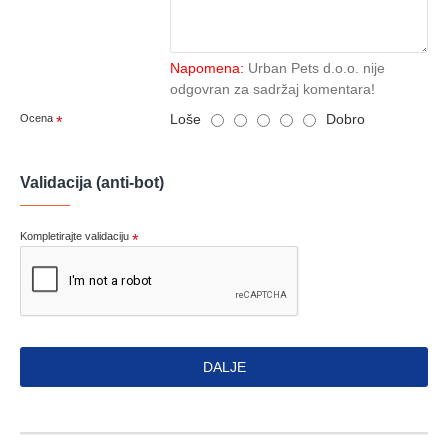
Napomena:
Urban Pets d.o.o. nije
odgovran za sadržaj komentara!
Loše
Dobro
Ocena
Validacija (anti-bot)
Kompletirajte validaciju
DALJE