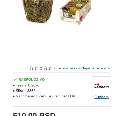
0 recenzija(e)
-
Napišite recenziju
RASPOLOŽIVO
Težina:
0.20kg
Šifra:
13362
Napomena:
U cenu je uračunat PDV.
Gimborn
510,00 RSD