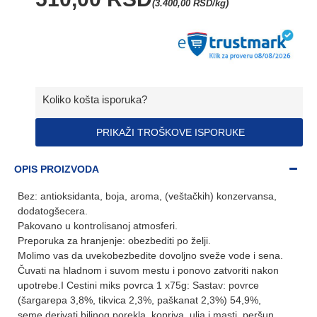
(3.400,00 RSD/kg)
Koliko košta isporuka?
PRIKAŽI TROŠKOVE ISPORUKE
OPIS PROIZVODA
Bez: antioksidanta, boja, aroma, (veštačkih) konzervansa,
dodatogšecera.
Pakovano u kontrolisanoj atmosferi.
Preporuka za hranjenje: obezbediti po želji.
Molimo vas da uvekobezbedite dovoljno sveže vode i sena.
Čuvati na hladnom i suvom mestu i ponovo zatvoriti nakon
upotrebe.I Cestini miks povrca 1 x75g: Sastav: povrce
(šargarepa 3,8%, tikvica 2,3%, paškanat 2,3%) 54,9%,
seme,derivati biljnog porekla, kopriva, ulja i masti, peršun,