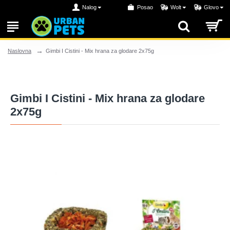
Nalog
Posao
Wolt
Glovo
Gimbi I Cistini - Mix hrana za glodare 2x75g
Naslovna
Gimbi I Cistini - Mix hrana za glodare
2x75g