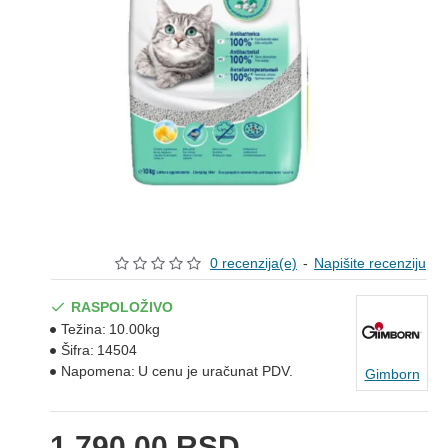
0 recenzija(e)
-
Napišite recenziju
RASPOLOŽIVO
Težina:
10.00kg
Šifra:
14504
Napomena:
U cenu je uračunat PDV.
Gimborn
1.790,00 RSD