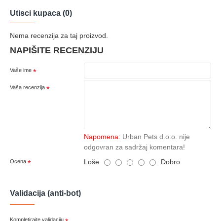
Utisci kupaca (0)
Nema recenzija za taj proizvod.
NAPIŠITE RECENZIJU
Vaše ime
Vaša recenzija
Napomena:
Urban Pets d.o.o. nije
odgovran za sadržaj komentara!
Loše
Dobro
Ocena
Validacija (anti-bot)
Kompletirajte validaciju