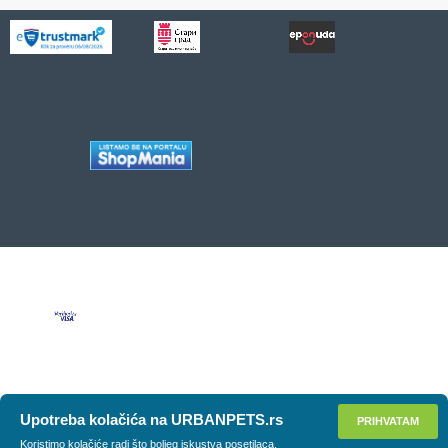
Upotreba kolačića na URBANPETS.rs
PRIHVATAM
Koristimo kolačiće radi što boljeg iskustva posetilaca.