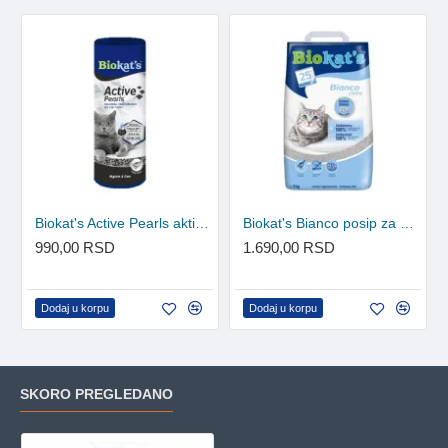
Biokat's Active Pearls aktivni ugalj - osveživač za posip 700g
Biokat's Bianco posip za mačke - Attracting 10kg
990,00 RSD
1.690,00 RSD
Dodaj u korpu
Dodaj u korpu
SKORO PREGLEDANO