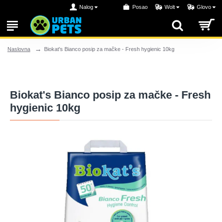
Nalog
Posao
Wolt
Glovo
Biokat's Bianco posip za mačke - Fresh hygienic 10kg
Naslovna
Biokat's Bianco posip za mačke - Fresh
hygienic 10kg