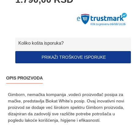
Koliko košta isporuka?
PRIKAŽI TROŠKOVE ISPORUKE
OPIS PROIZVODA
Gimborn, nemačka kompanija ,vodeći proizvođač posipa za
mačke, predstavlja Biokat White's posip. Ovaj inovativni novi
proizvod se dodaje već širokom spektru Gimborn proizvoda,
dizajniran da zadovolji sve različite potrebe potrošača u
pogledu lakoće korišćenja, higijene i efikasnosti.