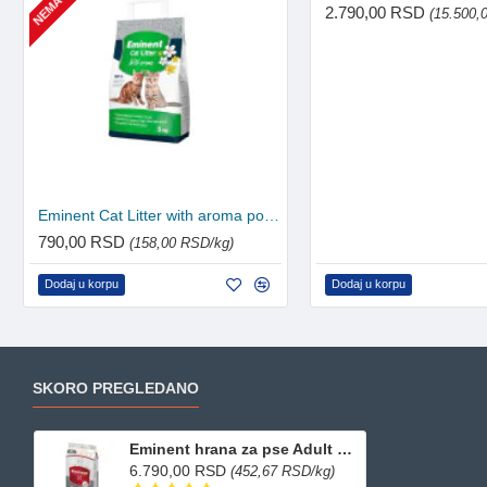
2.790,00 RSD
(15.500,
Eminent Cat Litter with aroma posip za mačke 5kg
790,00 RSD
(158,00 RSD/kg)
Dodaj u korpu
Dodaj u korpu
SKORO PREGLEDANO
Eminent hrana za pse Adult Piletina 15kg
6.790,00 RSD
(452,67 RSD/kg)