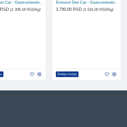
Eminent Diet Cat - Gastrointestinal 11kg
Eminent Diet Cat - Gastrointestinal 2.5kg
0 RSD
3.790,00 RSD
(1.308,18 RSD/kg)
(1.516,00 RSD/kg)
pu
Dodaj u korpu