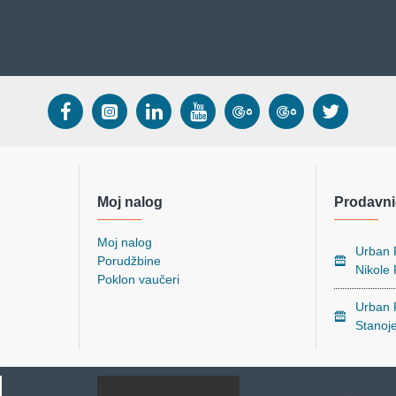
Moj nalog
Prodavni
Moj nalog
Urban P
Porudžbine
Nikole
Poklon vaučeri
Urban P
Stanoj