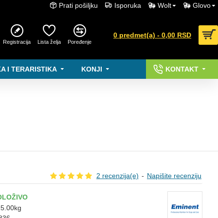
Prati pošiljku
Isporuka
Wolt
Glovo
0 predmet(a) - 0,00 RSD
Registracija
Lista želja
Poređenje
A I TERARISTIKA
KONJI
KONTAKT
2 recenzija(e)
-
Napišite recenziju
OLOŽIVO
5.00kg