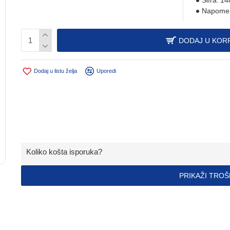
Šifra:
14
Napome
DODAJ U KOR
Dodaj u listu želja
Uporedi
Koliko košta isporuka?
PRIKAŽI TRO