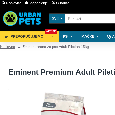
Naslovna
Zaposlenje
O nama
SVE
AKCIJE
PREPORUČUJEMO!
PSI
MAČKE
A
Naslovna
Eminent hrana za pse Adult Piletina 15kg
Eminent Premium Adult Pilet