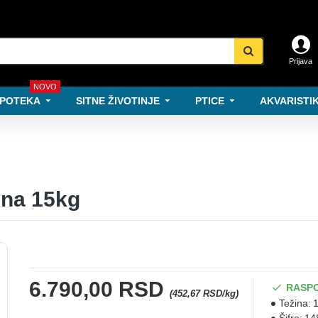
Prijava
NOVO
POTEKA
SITNE ŽIVOTINJE
PTICE
AKVARISTIK
ina 15kg
6.790,00 RSD
RASP
(452,67 RSD/kg)
Težina:
1