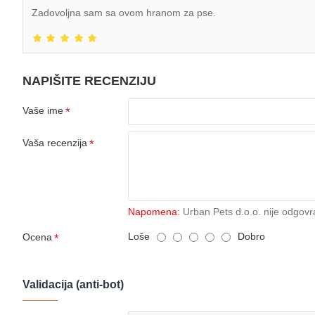
Zadovoljna sam sa ovom hranom za pse.
NAPIŠITE RECENZIJU
Vaše ime
Vaša recenzija
Napomena:
Urban Pets d.o.o. nije odgovr
Loše
Dobro
Ocena
Validacija (anti-bot)