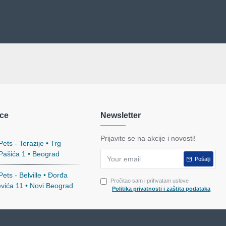
ce
Newsletter
Prijavite se na akcije i novosti!
ets - Terazije • Trg
 Pašića 1 • Beograd
Pošalji
ets - Belville • Đorđa
Pročitao sam i prihvatam uslove
evića 11 • Novi Beograd
Politika privatnosti i zaštita podataka