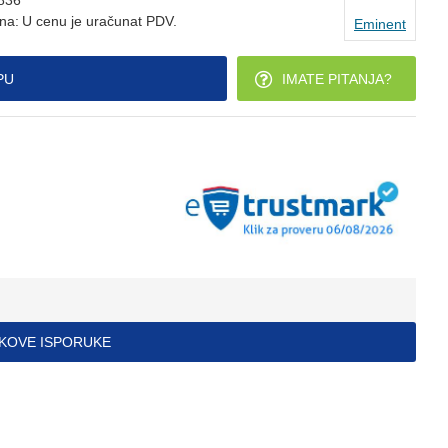
836
na:
U cenu je uračunat PDV.
Eminent
PU
IMATE PITANJA?
ŠKOVE ISPORUKE