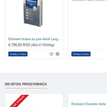
Eminent hrana za pse Adult Large Breed 15kg
6.790,00 RSD
(452,67 RSD/kg)
Dodaj u korpu
Dodaj u korpu
OD ISTOG PROIZVOĐAČA
NEMA NA STANJU
Eminent Chondro forte