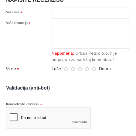
Vaše ime
Vaša recenzija
Napomena:
Urban Pets d.o.o. nije
odgovran za sadržaj komentara!
Loše
Dobro
Ocena
Validacija (anti-bot)
Kompletirajte validaciju