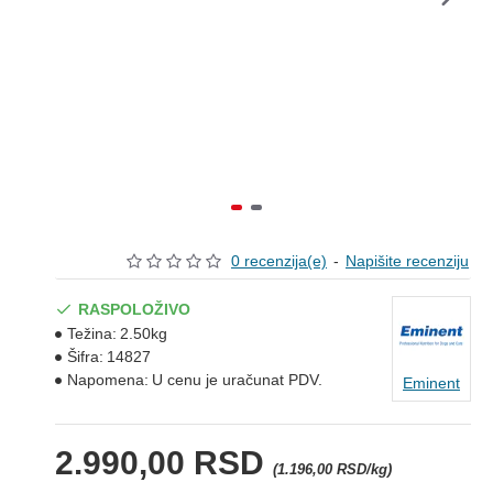
0 recenzija(e)
-
Napišite recenziju
RASPOLOŽIVO
Težina:
2.50kg
Šifra:
14827
Napomena:
U cenu je uračunat PDV.
Eminent
2.990,00 RSD
(1.196,00 RSD/kg)