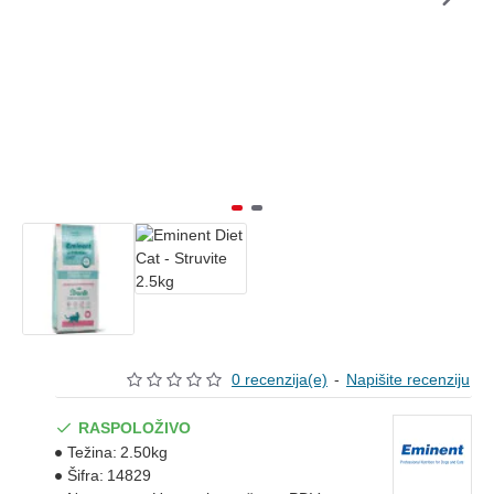
0 recenzija(e)
-
Napišite recenziju
RASPOLOŽIVO
Težina:
2.50kg
Šifra:
14829