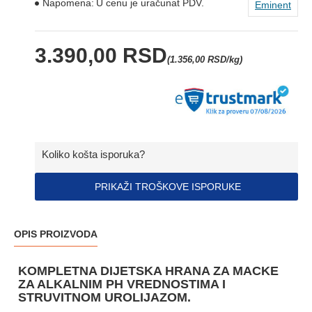
Napomena:
U cenu je uračunat PDV.
Eminent
3.390,00 RSD
(1.356,00 RSD/kg)
Koliko košta isporuka?
PRIKAŽI TROŠKOVE ISPORUKE
OPIS PROIZVODA
KOMPLETNA DIJETSKA HRANA ZA MACKE
ZA ALKALNIM PH VREDNOSTIMA I
STRUVITNOM UROLIJAZOM.