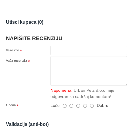
Utisci kupaca (0)
NAPIŠITE RECENZIJU
Vaše ime
Vaša recenzija
Napomena:
Urban Pets d.o.o. nije
odgovran za sadržaj komentara!
Loše
Dobro
Ocena
Validacija (anti-bot)