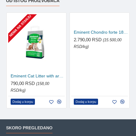
OD ISTOG PROIZVOĐAČA
NEMA NA STANJU
Eminent Chondro forte 180g
2.790,00 RSD
(15.500,00
RSD/kg)
Eminent Cat Litter with aroma posip za mačke 5kg
790,00 RSD
(158,00
RSD/kg)
Dodaj u korpu
Dodaj u korpu
SKORO PREGLEDANO