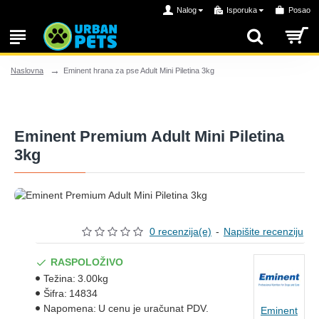
Nalog
Isporuka
Posao
Eminent hrana za pse Adult Mini Piletina 3kg
Naslovna
Eminent Premium Adult Mini Piletina
3kg
0 recenzija(e)
-
Napišite recenziju
RASPOLOŽIVO
Težina:
3.00kg
Šifra:
14834
Napomena:
U cenu je uračunat PDV.
Eminent