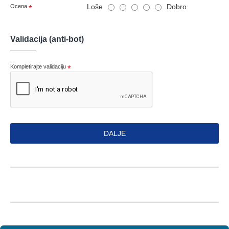
Loše
Dobro
Ocena
Validacija (anti-bot)
Kompletirajte validaciju
DALJE