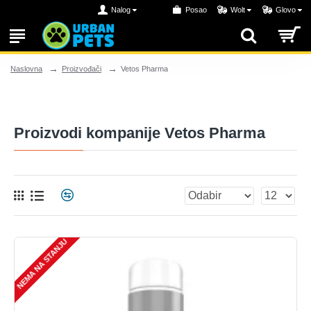
Nalog
Posao
Wolt
Glovo
Proizvođači
Vetos Pharma
Naslovna
Proizvodi kompanije Vetos Pharma
NEMA NA STANJU