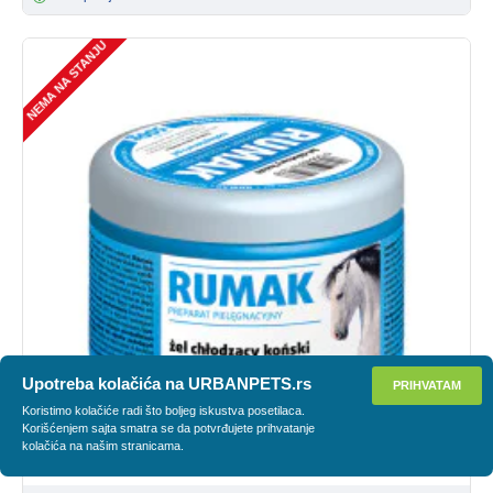
NEMA NA STANJU
Upotreba kolačića na URBANPETS.rs
PRIHVATAM
Koristimo kolačiće radi što boljeg iskustva posetilaca.
Korišćenjem sajta smatra se da potvrđujete prihvatanje
kolačića na našim stranicama.