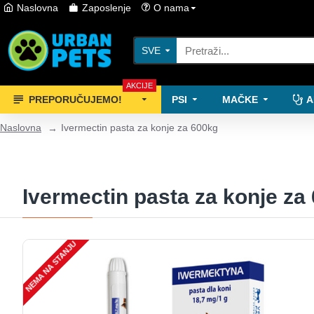
Naslovna
Zaposlenje
O nama
SVE
AKCIJE
PREPORUČUJEMO!
PSI
MAČKE
A
Naslovna
Ivermectin pasta za konje za 600kg
Ivermectin pasta za konje za
NEMA NA STANJU