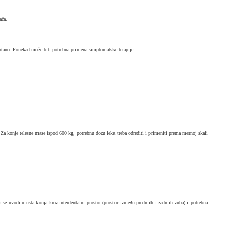
ača.
pontano. Ponekad može biti potrebna primena simptomatske terapije.
a konje telesne mase ispod 600 kg, potrebnu dozu leka treba odrediti i primeniti prema mernoj skali
a se uvodi u usta konja kroz interdentalni prostor (prostor između prednjih i zadnjih zuba) i potrebna