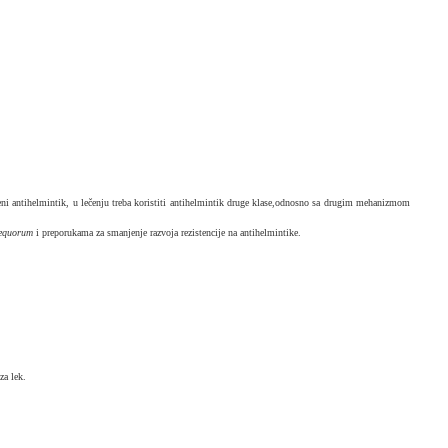
ređeni antihelmintik, u lečenju treba koristiti antihelmintik druge klase,odnosno sa drugim mehanizmom
 equorum
i preporukama za smanjenje razvoja rezistencije na antihelmintike.
za lek.