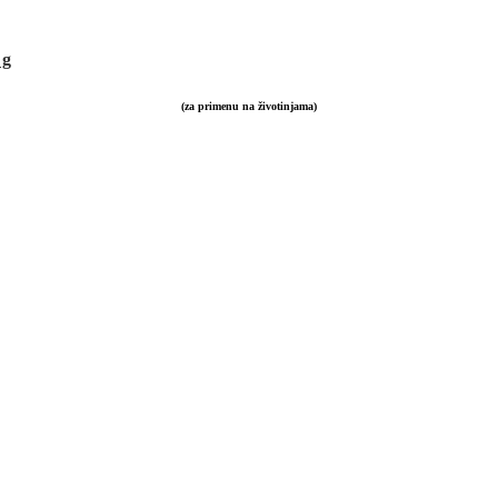
 g
(za primenu na životinjama)