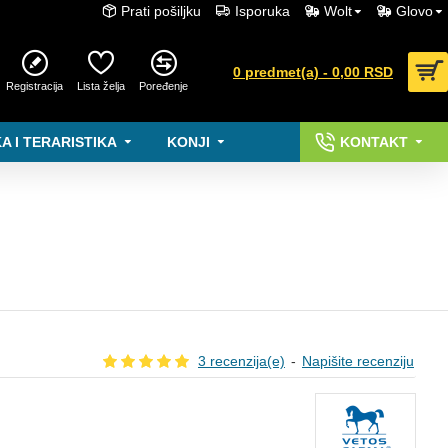
Prati pošiljku
Isporuka
Wolt
Glovo
0 predmet(a) - 0,00 RSD
Registracija
Lista želja
Poređenje
A I TERARISTIKA
KONJI
KONTAKT
3 recenzija(e)
-
Napišite recenziju