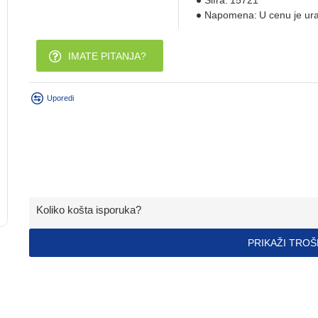
Šifra:
15721
Napomena:
U cenu je ur
IMATE PITANJA?
Uporedi
Koliko košta isporuka?
PRIKAŽI TRO