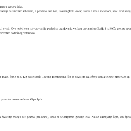
ancu u sastavu leka.
erancije sa smrtnim ishodom, a posebno rasa koli, staroengleski ovčar, srodnih rasa i mešanaca, kao i kod kornj
 i svrab. Ove reakcije su najverovatnije posledica uginjavanja velikog broja mikrofilarija i najčešće prolaze s
avestite nadležnog veterinara.
ase. Špric sa 6.42g paste sadrži 120 mg ivermektina, što je dovoljno za lečenje konja telesne mase 600 kg. Z
e i pomoću merne skale na klipu špric.
ta životinje moraju biti prazna (bez hrane), kako bi se osiguralo gutanje leka. Nakon uklanjanja čepa, vrh špric