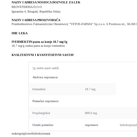
NAZIV I ADRESA NOSIOCA DOZVOLE ZA LEK
BEOVETERINA D.O.O.
Igmanska 4, Beograd, Republika Srbija
NAZIV I ADRESA PROIZVOĐAČA
Przedsiebiorstwo Farmaceutyczne Okoniewscy “VETOS-FARMA” Sp.z.o.o. 6 Pocztowa str., 58-260 B
IME LEKA
IVERMEKTIN-pasta za konje 18.7 mg/1g
18.7 mg/g oralna pasta za konje ivermektin
KVALITATIVNI I KVANTITATIVNI SASTAV
1g oralne paste sadrži:
Aktivna supstanca:
Ivermektin
18.7 mg
Pomoćne supstance:
Propilenglikol
809.0 mg
Ostale pomoćne
supstance
:
hidroksipropi
makrogolglicerolhidroksistearat.