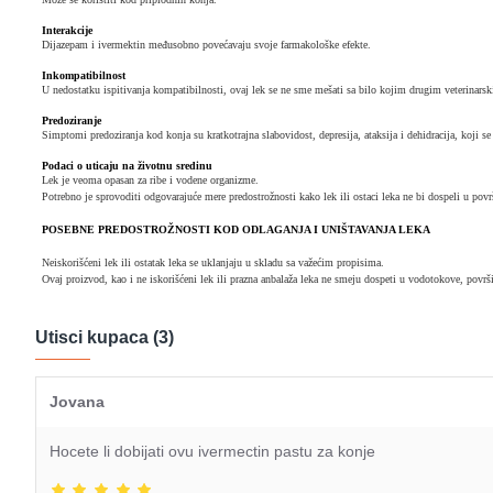
Interakcije
Dijazepam i ivermektin međusobno povećavaju svoje farmakološke efekte.
Inkompatibilnost
U nedostatku ispitivanja kompatibilnosti, ovaj lek se ne sme mešati sa bilo kojim drugim veterinars
Predoziranje
Simptomi predoziranja kod konja su kratkotrajna slabovidost, depresija, ataksija i dehidracija, koji 
Podaci o uticaju na životnu sredinu
Lek je veoma opasan za ribe i vodene organizme.
Potrebno je sprovoditi odgovarajuće mere predostrožnosti kako lek ili ostaci leka ne bi dospeli u pov
POSEBNE PREDOSTROŽNOSTI KOD ODLAGANJA I UNIŠTAVANJA LEKA
Neiskorišćeni lek ili ostatak leka se uklanjaju u skladu sa važećim propisima.
Ovaj proizvod, kao i ne iskorišćeni lek ili prazna anbalaža leka ne smeju dospeti u vodotokove, površ
Utisci kupaca (3)
Jovana
Hocete li dobijati ovu ivermectin pastu za konje