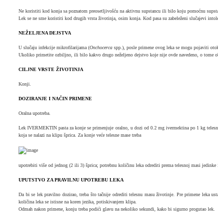
Ne koristiti kod konja sa poznatom preosetljivošću na aktivnu supstancu ili bilo koju pomoćnu supst
Lek se ne sme koristiti kod drugih vrsta životinja, osim konja. Kod pasa su zabeleženi slučajevi intol
NEŽELJENA DEJSTVA
U slučaju infekcije mikrofilarijama (
Onchocerca
spp.), posle primene ovog leka se mogu pojaviti otok
Ukoliko primetite ozbiljno, ili bilo kakvo drugo neželjeno dejstvo koje nije ovde navedeno, o tome ob
CILJNE VRSTE ŽIVOTINJA
Konji.
DOZIRANJE I NAČIN PRIMENE
Oralna upotreba.
Lek IVERMEKTIN pasta za konje se primenjuje oralno, u dozi od 0.2 mg ivermektina po 1 kg telesne m
koja se nalazi na klipu šprica. Za konje veće telesne mase treba
upotrebiti više od jednog (2 ili 3) šprica; potrebnu količinu leka odrediti prema telesnoj masi jedink
UPUTSTVO ZA PRAVILNU UPOTREBU LEKA
Da bi se lek pravilno dozirao, treba što tačnije odrediti telesnu masu životinje. Pre primene leka us
količina leka se istisne na koren jezika, potiskivanjem klipa.
Odmah nakon primene, konju treba podići glavu na nekoliko sekundi, kako bi sigurno progutao lek.