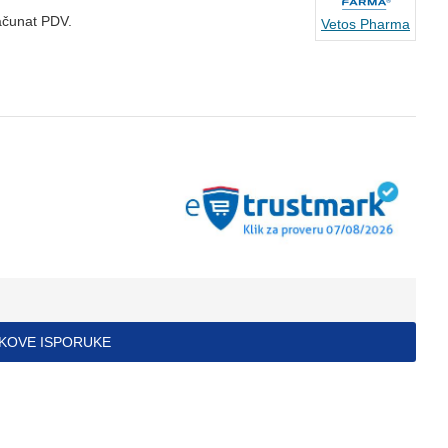
ačunat PDV.
Vetos Pharma
ŠKOVE ISPORUKE