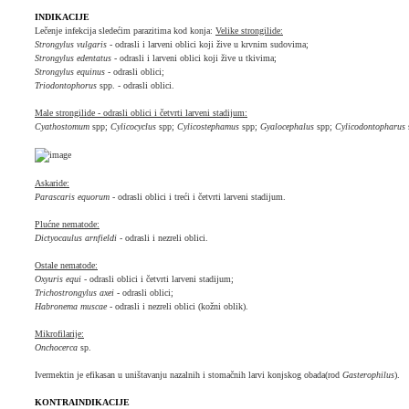
INDIKACIJE
Lečenje infekcija sledećim parazitima kod konja:
Velike strongilide:
Strongylus vulgaris
- odrasli i larveni oblici koji žive u krvnim sudovima;
Strongylus edentatus
- odrasli i larveni oblici koji žive u tkivima;
Strongylus equinus
- odrasli oblici;
Triodontophorus
spp. - odrasli oblici.
Male strongilide - odrasli oblici i četvrti larveni stadijum:
Cyathostomum
spp;
Cylicocyclus
spp;
Cylicostephamus
spp;
Gyalocephalus
spp;
Cylicodontopharus
Askaride:
Parascaris equorum
- odrasli oblici i treći i četvrti larveni stadijum.
Plućne nematode:
Dictyocaulus arnfieldi
- odrasli i nezreli oblici.
Ostale nematode:
Oxyuris equi
- odrasli oblici i četvrti larveni stadijum;
Trichostrongylus axei
- odrasli oblici;
Habronema muscae
- odrasli i nezreli oblici (kožni oblik).
Mikrofilarije:
Onchocerca
sp.
Ivermektin je efikasan u uništavanju nazalnih i stomačnih larvi konjskog obada(rod
Gasterophilus
).
KONTRAINDIKACIJE