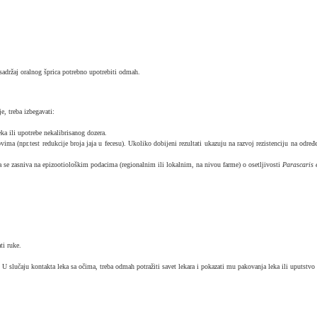
sadržaj oralnog šprica potrebno upotrebiti odmah.
e, treba izbegavati:
ka ili upotrebe nekalibrisanog dozera.
ovima (npr.test redukcije broja jaja u fecesu). Ukoliko dobijeni rezultati ukazuju na razvoj rezistenciju na od
a se zasniva na epizootiološkim podacima (regionalnim ili lokalnim, na nivou farme) o osetljivosti
Parascaris
ti ruke.
 slučaju kontakta leka sa očima, treba odmah potražiti savet lekara i pokazati mu pakovanja leka ili uputstvo 