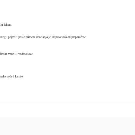
kim lekom.
se mogu pojaviti posle primene doze koja je 10 puta veća od preporučene.
ršinske vode ili vodotokove.
inske vode i kanale.