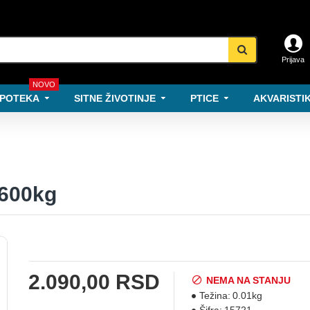
Prijava
NOVO
POTEKA
SITNE ŽIVOTINJE
PTICE
AKVARISTIK
 600kg
2.090,00 RSD
NEMA NA STANJU
Težina:
0.01kg