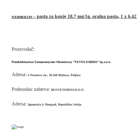
– pasta za konje 18.7 mg/1g, oralna pasta, 1 x 6.42
IVERMEKTIN
Proizvođač:
Przedsiebiorstwo Farmaceutyczne Okoniewscy “VETOS-FARMA” Sp.z.o.o.
Аdresa:
6 Pocztowa str., 58-260 Bielawa, Poljska
Podnosilac zahteva:
BEOVETERINA D.O.O.
Аdresa:
Igmanska 4, Beograd, Republika Srbija