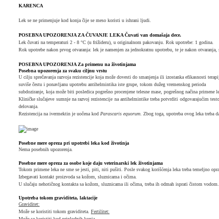
KARENCA
Lek se ne primenjuje kod konja čije se meso koristi u ishrani ljudi.
POSEBNA UPOZORENJA ZA ČUVANJE LEKA Čuvati van domašaja dece.
Lek čuvati na temperaturi 2 - 8 °C (u frižideru), u originalnom pakovanju. Rok upotrebe: 1 godina.
Rok upotrebe nakon prvog otvaranja: lek je namenjen za jednokratnu upotrebu, te je nakon otvaranja, 
POSEBNA UPOZORENJA Za primenu na životinjama
Posebna upozorenja za svaku ciljnu vrstu
U cilju sprečavanja razvoja rezistencije koja može dovesti do smanjenja ili izostanka efikasnosti terapij
suviše čestu i ponavljanu upotrebu antihelmintika iste grupe, tokom dužeg vremenskog perioda
subdoziranje, koja može biti posledica pogrešno procenjene telesne mase, pogrešnog načina primene le
Kliničke slučajeve sumnje na razvoj rezistencije na antihelmintike treba potvrditi odgovarajućim test
delovanja.
Rezistencija na ivermektin je uočena kod
Parascaris equorum
. Zbog toga, upotreba ovog leka treba d
Posebne mere opreza pri upotrebi leka kod životinja
Nema posebnih upozorenja.
Posebne mere opreza za osobe koje daju veterinarski lek životinjama
Tokom primene leka ne sme se jesti, piti, niti pušiti. Posle svakog korišćenja leka treba temeljno opra
Izbegavati kontakt proizvoda sa kožom, sluznicama i očima.
U slučaju nehotičnog kontakta sa kožom, sluznicama ili očima, treba ih odmah isprati čistom vodom. U
Upotreba tokom graviditeta, laktacije
Graviditet:
Može se koristiti tokom graviditeta.
Fertilitet:
Može se koristiti kod priplodnih konja.