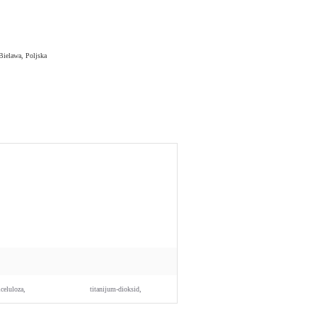
ielawa, Poljska
lceluloza,
titanijum-dioksid,