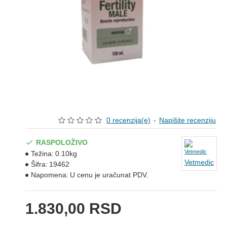
0 recenzija(e)
-
Napišite recenziju
RASPOLOŽIVO
Težina:
0.10kg
Vetmedic
Šifra:
19462
Napomena:
U cenu je uračunat PDV.
1.830,00 RSD