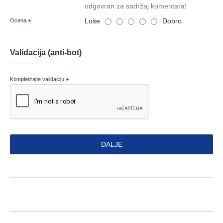
odgovran za sadržaj komentara!
Loše
Dobro
Ocena
Validacija (anti-bot)
Kompletirajte validaciju
DALJE