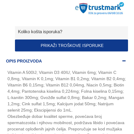
Koliko košta isporuka?
PRIKAŽI TROŠKOVE ISPORUKE
OPIS PROIZVODA
Vitamin A 500IJ; Vitamin D3 40IU; Vitamin 6mg; Vitamin C
0,8mg, Vitamin K 0,1mg; Vitamin B1 0,2mg; Vitamin B2 0,4mg;
Vitamin B6 0,15mg; Vitamin B12 0,04mg, Niacin 0,5mg; Biotin
4,4mg; Pantotenska kiselina 0,224mg; Folna kiselina 0,15mg;
L-kanitin 300mg; Gvožđe sulfat 0,8mg; Bakar 0,2mg; Mangan
1,2mg; Cink sulfat 1,5mg; Kalcijum jodat 50mg; Natrijum
selenit 25mg; Ekscipijensi do 1mL.
Obezbeđuje dobar kvalitet sperme, povećava broj
spermatozoida i njihovu mobilnost, podržava libido i povećava
procenat oplođenih jajnih ćelija. Preporučuje se kod mužjaka