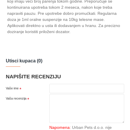
koji imaju veći broj parenja tokom godine. Preporučuje se
kontinuirana upotreba tokom 2 meseca, nakon koje treba
napraviti pauzu. Pre upotrebe dobro promućkati. Regularna
doza je 1ml oralne suspenzije na 10kg telesne mase.
Aplikovati direktno u usta ili dodavanjem u hranu. Za precizno
doziranje koristiti priloženi dozator.
Utisci kupaca (0)
NAPIŠITE RECENZIJU
Vaše ime
Vaša recenzija
Napomena:
Urban Pets d.o.o. nije