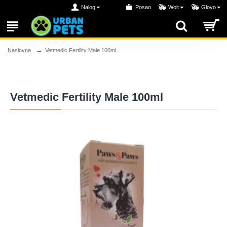
Nalog
Posao
Wolt
Glovo
Vetmedic Fertility Male 100ml
Naslovna
Vetmedic Fertility Male 100ml