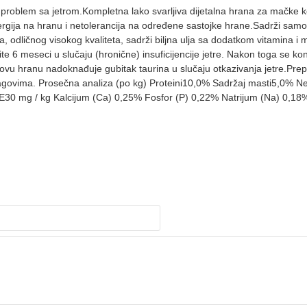
 problem sa jetrom.Kompletna lako svarljiva dijetalna hrana za mačke
lergija na hranu i netolerancija na određene sastojke hrane.Sadrži samo 
va, odličnog visokog kvaliteta, sadrži biljna ulja sa dodatkom vitamina i
e 6 meseci u slučaju (hronične) insuficijencije jetre. Nakon toga se ko
 u ovu hranu nadoknađuje gubitak taurina u slučaju otkazivanja jetre
nti u tragovima. Prosečna analiza (po kg) Proteini10,0% Sadržaj masti5,
n E30 mg / kg Kalcijum (Ca) 0,25% Fosfor (P) 0,22% Natrijum (Na) 0,18