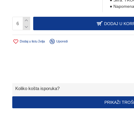
Šifra:
TRO
Napomena
DODAJ U KOR
Dodaj u listu želja
Uporedi
Koliko košta isporuka?
PRIKAŽI TRO