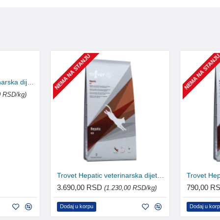
NEMA NA STANJU
NEMA NA STANJ
Trovet Exclusion veterinarska dijeta za pse 2.5kg
0 RSD/kg)
Trovet Hepatic veterinarska dijeta za mačke 3kg
3.690,00 RSD
790,00 R
(1.230,00 RSD/kg)
Dodaj u korpu
Dodaj u kor