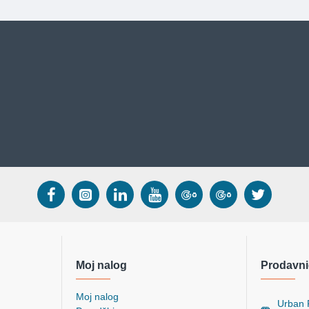
Moj nalog
Prodavni
Moj nalog
Urban P