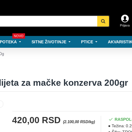
Prijava
NOVO
POTEKA
SITNE ŽIVOTINJE
PTICE
AKVARISTIK
00g
dijeta za mačke konzerva 200gr
420,00 RSD
RASPOL
(2.100,00 RSD/kg)
Težina:
0.