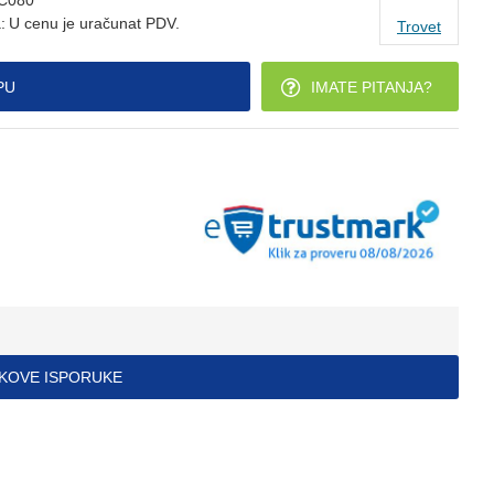
C080
:
U cenu je uračunat PDV.
Trovet
PU
IMATE PITANJA?
ŠKOVE ISPORUKE