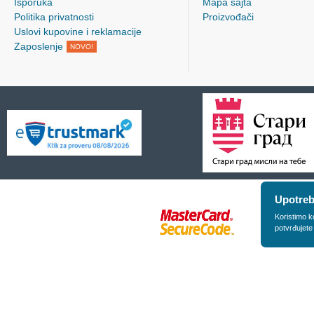
Isporuka
Mapa sajta
Politika privatnosti
Proizvođači
Uslovi kupovine i reklamacije
Zaposlenje
NOVO!
Upotreb
Koristimo k
potvrđujete