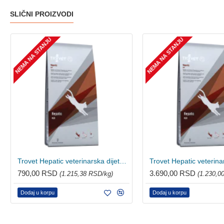
SLIČNI PROIZVODI
NEMA NA STANJU
NEMA NA STANJU
Trovet Hepatic veterinarska dijeta za mačke 500g
790,00 RSD
3.690,00 RSD
(1.215,38 RSD/kg)
(1.230,0
Dodaj u korpu
Dodaj u korpu