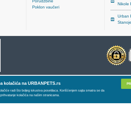
Porudžbine
Nikole
Poklon vaučeri
Urban P
Stanoj
a kolačića na URBANPETS.rs
PR
olačiće radi što boljeg iskustva posetilaca. Korišćenjem sajta smatra se da
 prihvatanje kolačića na našim stranicama.