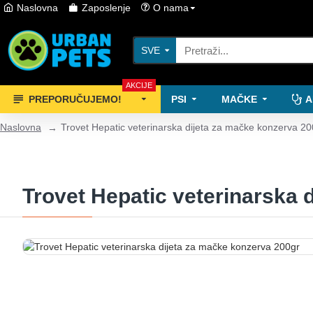
Naslovna
Zaposlenje
O nama
SVE
AKCIJE
PREPORUČUJEMO!
PSI
MAČKE
A
Naslovna
Trovet Hepatic veterinarska dijeta za mačke konzerva 2
Trovet Hepatic veterinarska 