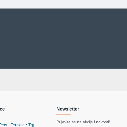
ce
Newsletter
Prijavite se na akcije i novosti!
ets - Terazije • Trg