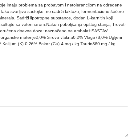
 koje imaju problema sa probavom i netolerancijom na određene
lako svarljive sastojke, ne sadrži laktozu, fermentacione šećere
 minerala. Sadrži lipotropne supstance, dodan L-karnitin koji
nsultujte sa veterinarom.Nakon poboljšanja opšteg stanja, Trovet-
.Preporučena dnevna doza: naznačeno na ambalažiSASTAV:
0% Neorganske materije2,0% Sirova vlakna0,2% Vlaga78,0% Ugljeni
% Kalijum (K) 0,26% Bakar (Cu) 4 mg / kg Taurin360 mg / kg