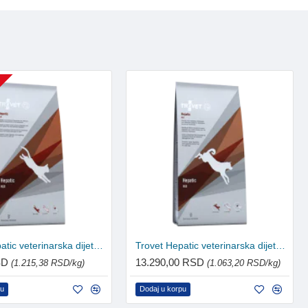
U
Trovet Hepatic veterinarska dijeta za mačke 500g
Trovet Hepatic veterinarska dijeta za pse 12.5kg
SD
13.290,00 RSD
(1.215,38 RSD/kg)
(1.063,20 RSD/kg)
pu
Dodaj u korpu