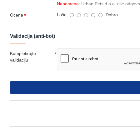
Napomena:
Urban Pets d.o.o. nije odgovr
Loše
Dobro
Ocena
Validacija (anti-bot)
Kompletirajte
validaciju