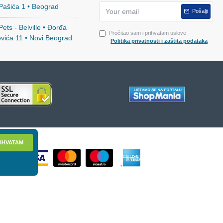
 Pašića 1 • Beograd
Pošalji
ets - Belville • Đorđa
Pročitao sam i prihvatam uslove
evića 11 • Novi Beograd
Politika privatnosti i zaštita podataka
IHVATAM