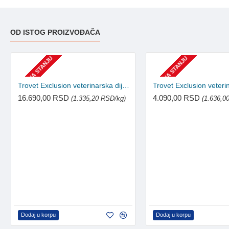
OD ISTOG PROIZVOĐAČA
NEMA NA STANJU
NEMA NA STANJU
Trovet Exclusion veterinarska dijeta za pse 12.5kg
16.690,00 RSD
4.090,00 RSD
(1.335,20 RSD/kg)
(1.636,0
Dodaj u korpu
Dodaj u korpu