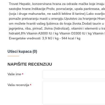
Trovet Hepatic, konzervirana hrana za odrasle mačke koje imaju
sastojke hrane.Indikacije:Proliv, povraćanje, upala pankreasa, a
(soja i druge mahunarke, ne sadrži lektine ili tanine).Lako svarlji
pomaže pretvaranju masti u energiju.Uputstvo za hranjenje:Hranit
om možete hraniti vašeg ljubimca do kraja života.Dodati taurin
jagnjetina, riba, pirinač, živina (hidrolizat), vitamini i eleme
hidrati4,8% Vitamin A3000 IU / kg Vitamin D3300 IU / kg Vitami
Energetske vrednosti: 3,9 MJ / kg - 944 kcal / kg
Utisci kupaca (0)
NAPIŠITE RECENZIJU
Vaše ime
Vaša recenzija