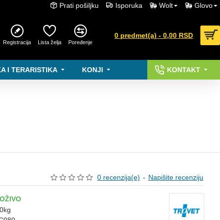
Prati pošiljku
Isporuka
Wolt
Glovo
0 predmet(a) - 0,00 RSD
Registracija
Lista želja
Poređenje
A I TERARISTIKA
KONJI
KONTAKT
0 recenzija(e)
-
Napišite recenziju
OŽIVO
20kg