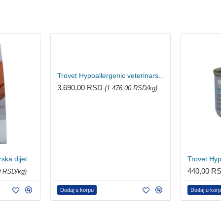
Trovet Hypoallergenic veterinarska dijeta za mačke - zečetina 2.5kg
3.690,00 RSD
(1.476,00 RSD/kg)
Trovet Hepatic veterinarska dijeta za mačke 3kg
440,00 R
0 RSD/kg)
Dodaj u korpu
Dodaj u kor