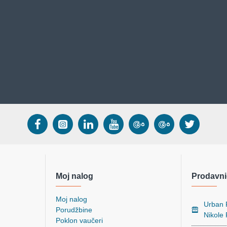
Moj nalog
Prodavni
Moj nalog
Urban P
Porudžbine
Nikole
Poklon vaučeri