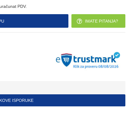
 uračunat PDV.
PU
IMATE PITANJA?
ŠKOVE ISPORUKE