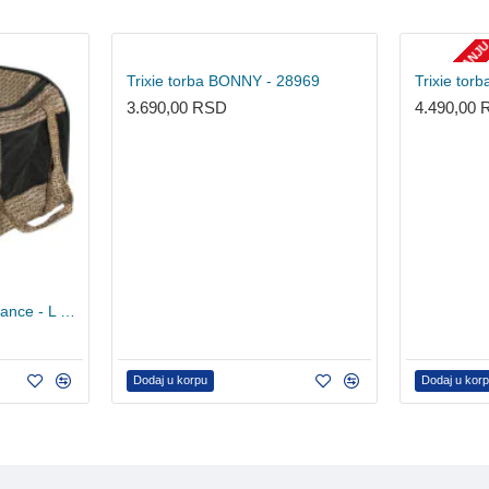
NEMA NA STANJ
Trixie torba BONNY - 28969
Trixie tor
3.690,00 RSD
4.490,00
Trixie torba za pse Elegance - L 28882
Dodaj u korpu
Dodaj u kor