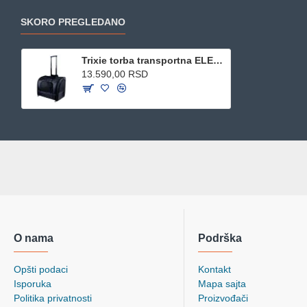
SKORO PREGLEDANO
Trixie torba transportna ELEGANCE - 2881
13.590,00 RSD
O nama
Podrška
Opšti podaci
Kontakt
Isporuka
Mapa sajta
Politika privatnosti
Proizvođači