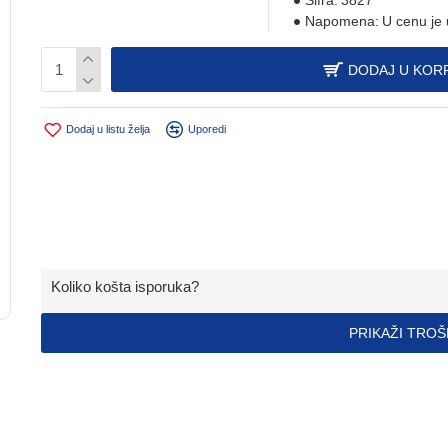
Šifra:
3827
Napomena:
U cenu je
DODAJ U KOR
Dodaj u listu želja
Uporedi
Koliko košta isporuka?
PRIKAŽI TRO