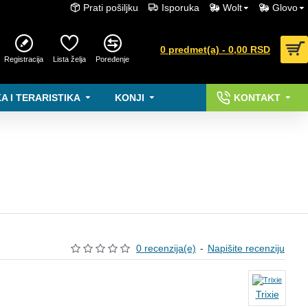
Prati pošiljku
Isporuka
Wolt
Glovo
0 predmet(a) - 0,00 RSD
Registracija
Lista želja
Poređenje
A I TERARISTIKA
KONJI
KONTAKT
0 recenzija(e)
-
Napišite recenziju
Trixie