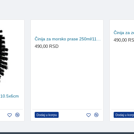
Činija za
Činija za morsko prase 250ml/11cm
490,00 R
490,00 RSD
e 10.5x6cm
Dodaj u korpu
Dodaj u kor