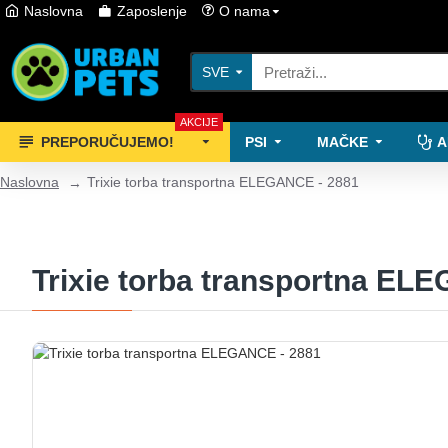
Naslovna
Zaposlenje
O nama
SVE
AKCIJE
PREPORUČUJEMO!
PSI
MAČKE
A
Naslovna
Trixie torba transportna ELEGANCE - 2881
Trixie torba transportna EL