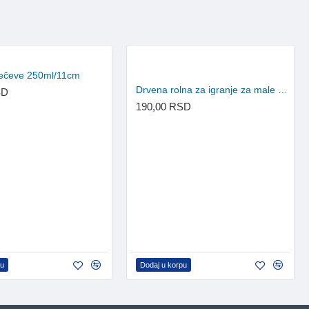
 zečeve 250ml/11cm
Drvena rolna za igranje za male životinje
SD
190,00 RSD
pu
Dodaj u korpu