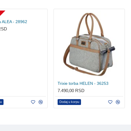
U
ba ALEA - 28962
 RSD
Trixie torba HELEN - 36253
7.490,00 RSD
pu
Dodaj u korpu