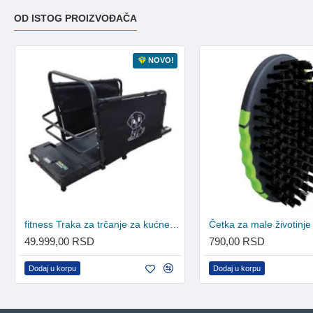
OD ISTOG PROIZVOĐAČA
NOVO!
fitness Traka za trčanje za kućne ljubimce TM680
Četka za male životinj
49.999,00 RSD
790,00 RSD
Dodaj u korpu
Dodaj u korpu