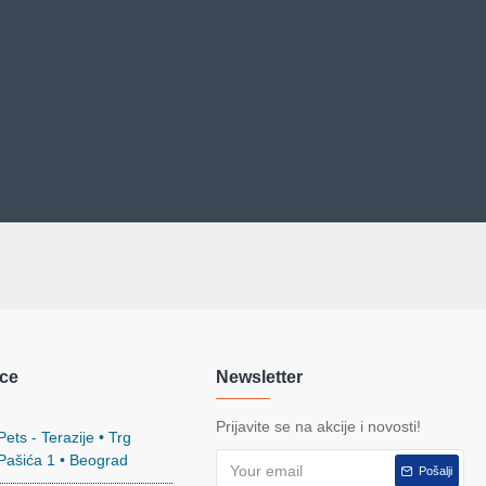
ce
Newsletter
Prijavite se na akcije i novosti!
ets - Terazije • Trg
 Pašića 1 • Beograd
Pošalji