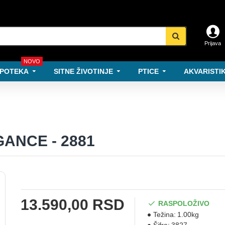
Prijava
NOVO
POTEKA
SITNE ŽIVOTINJE
PTICE
AKVARISTIK
EGANCE - 2881
13.590,00 RSD
RASPOLOŽIVO
Težina:
1.00kg