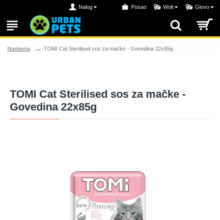
Nalog
Posao
Wolt
Glovo
TOMI Cat Sterilised sos za mačke - Govedina 22x85g
Naslovna
TOMI Cat Sterilised sos za mačke -
Govedina 22x85g