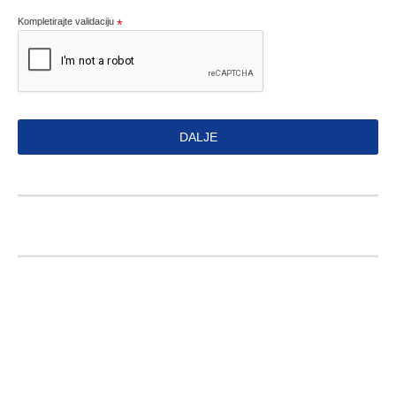
Kompletirajte validaciju
DALJE