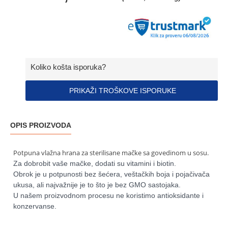
Koliko košta isporuka?
PRIKAŽI TROŠKOVE ISPORUKE
OPIS PROIZVODA
Potpuna vlažna hrana za sterilisane mačke sa govedinom u sosu.
Za dobrobit vaše mačke, dodati su vitamini i biotin.
Obrok je u potpunosti bez šećera, veštačkih boja i pojačivača
ukusa, ali najvažnije je to što je bez GMO sastojaka.
U našem proizvodnom procesu ne koristimo antioksidante i
konzervanse.