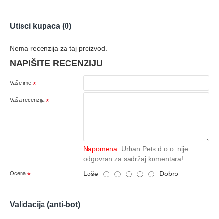
Utisci kupaca (0)
Nema recenzija za taj proizvod.
NAPIŠITE RECENZIJU
Vaše ime
Vaša recenzija
Napomena:
Urban Pets d.o.o. nije
odgovran za sadržaj komentara!
Loše
Dobro
Ocena
Validacija (anti-bot)