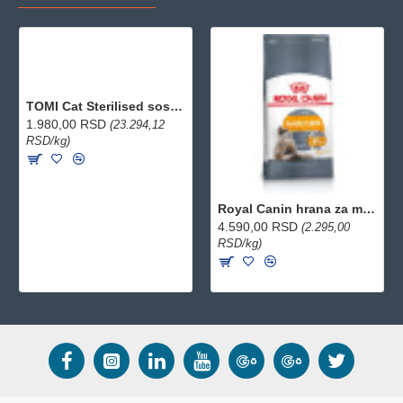
TOMI Cat Sterilised sos za mačke - Govedina 22x85g
1.980,00 RSD
(23.294,12
RSD/kg)
Royal Canin hrana za mačke Hair & Skin 2kg
4.590,00 RSD
(2.295,00
RSD/kg)