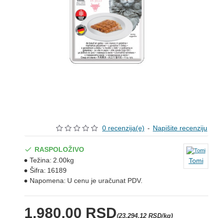
0 recenzija(e)
-
Napišite recenziju
RASPOLOŽIVO
Težina:
2.00kg
Tomi
Šifra:
16189
Napomena:
U cenu je uračunat PDV.
1.980,00 RSD
(23.294,12 RSD/kg)