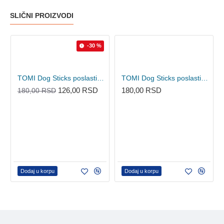
SLIČNI PROIZVODI
-30 %
TOMI Dog Sticks poslastica za pse - Ćuretina/Jagnjetina 3kom
TOMI Dog Sticks poslastica za pse - Govedina 3kom
126,00 RSD
180,00 RSD
180,00 RSD
Dodaj u korpu
Dodaj u korpu