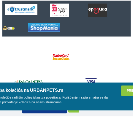
ba kolačića na URBANPETS.rs
PRI
kolačiće radi što boljeg iskustva posetilaca. Korišćenjem sajta smatra se da
e prihvatanje kolačića na našim stranicama.
DODAJ U KORPU