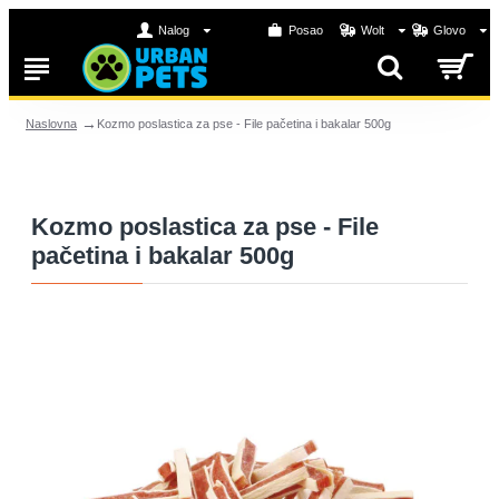
Nalog
Posao
Wolt
Glovo
Kozmo poslastica za pse - File pačetina i bakalar 500g
Naslovna
Kozmo poslastica za pse - File
pačetina i bakalar 500g