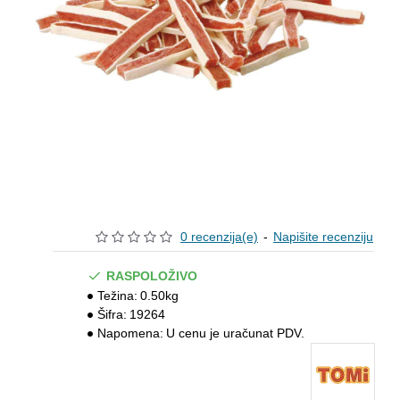
0 recenzija(e)
-
Napišite recenziju
RASPOLOŽIVO
Težina:
0.50kg
Šifra:
19264
Napomena:
U cenu je uračunat PDV.