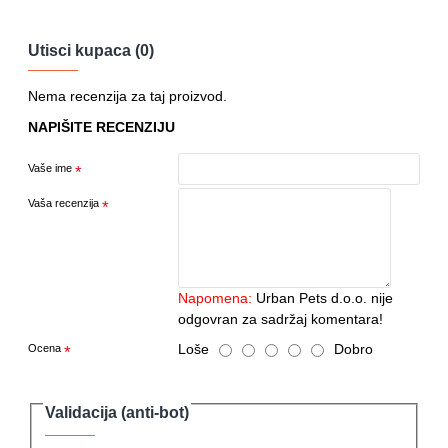
Utisci kupaca (0)
Nema recenzija za taj proizvod.
NAPIŠITE RECENZIJU
Vaše ime
Vaša recenzija
Napomena:
Urban Pets d.o.o. nije
odgovran za sadržaj komentara!
Loše
Dobro
Ocena
Validacija (anti-bot)