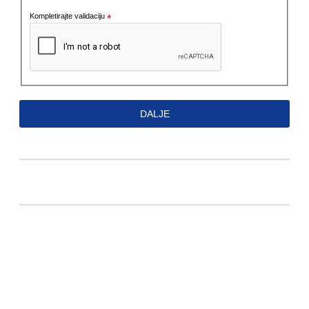
Kompletirajte validaciju
DALJE