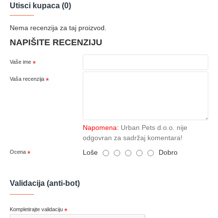
Utisci kupaca (0)
Nema recenzija za taj proizvod.
NAPIŠITE RECENZIJU
Vaše ime
Vaša recenzija
Napomena:
Urban Pets d.o.o. nije
odgovran za sadržaj komentara!
Loše
Dobro
Ocena
Validacija (anti-bot)
Kompletirajte validaciju