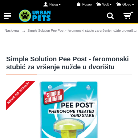
Nalog
Posao
Wolt
Glovo
Simple Solution Pee Post - feromonski stubić za vršenje nužde u dvorištu
Naslovna
Simple Solution Pee Post - feromonski
stubić za vršenje nužde u dvorištu
NEMA NA STANJU