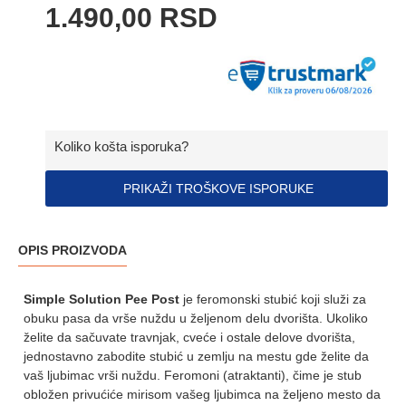
1.490,00 RSD
Koliko košta isporuka?
PRIKAŽI TROŠKOVE ISPORUKE
OPIS PROIZVODA
Simple Solution Pee Post
je feromonski stubić koji služi za
obuku pasa da vrše nuždu u željenom delu dvorišta. Ukoliko
želite da sačuvate travnjak, cveće i ostale delove dvorišta,
jednostavno zabodite stubić u zemlju na mestu gde želite da
vaš ljubimac vrši nuždu. Feromoni (atraktanti), čime je stub
obložen privućiće mirisom vašeg ljubimca na željeno mesto da