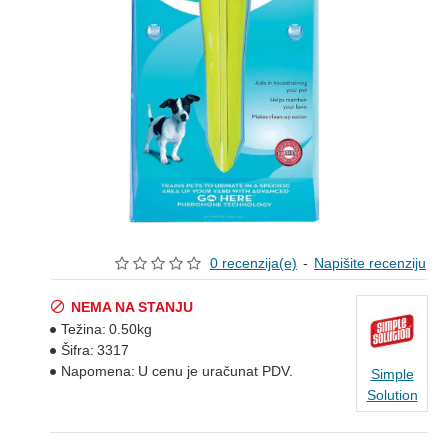
0 recenzija(e)
-
Napišite recenziju
NEMA NA STANJU
Težina:
0.50kg
Šifra:
3317
Napomena:
U cenu je uračunat PDV.
Simple
Solution