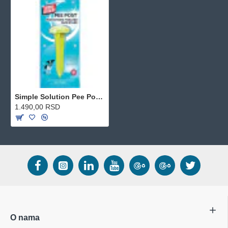
Simple Solution Pee Post - feromonski stubić za vršenje nužde u dvorištu
1.490,00 RSD
O nama