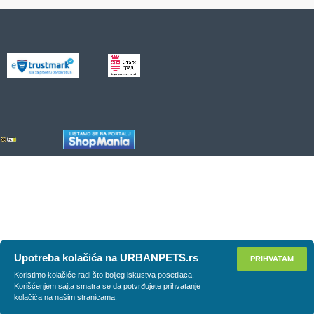
Upotreba kolačića na URBANPETS.rs
PRIHVATAM
Koristimo kolačiće radi što boljeg iskustva posetilaca.
Korišćenjem sajta smatra se da potvrđujete prihvatanje
kolačića na našim stranicama.
DODAJ U KORPU