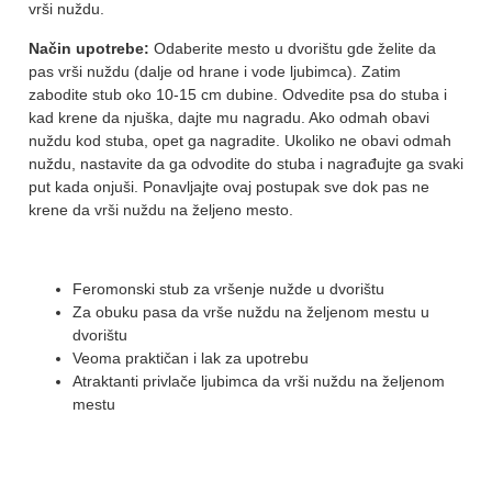
vrši nuždu.
Način upotrebe:
Odaberite mesto u dvorištu gde želite da
pas vrši nuždu (dalje od hrane i vode ljubimca). Zatim
zabodite stub oko 10-15 cm dubine. Odvedite psa do stuba i
kad krene da njuška, dajte mu nagradu. Ako odmah obavi
nuždu kod stuba, opet ga nagradite. Ukoliko ne obavi odmah
nuždu, nastavite da ga odvodite do stuba i nagrađujte ga svaki
put kada onjuši. Ponavljajte ovaj postupak sve dok pas ne
krene da vrši nuždu na željeno mesto.
Feromonski stub za vršenje nužde u dvorištu
Za obuku pasa da vrše nuždu na željenom mestu u
dvorištu
Veoma praktičan i lak za upotrebu
Atraktanti privlače ljubimca da vrši nuždu na željenom
mestu