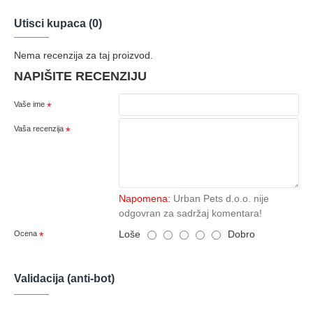
Utisci kupaca (0)
Nema recenzija za taj proizvod.
NAPIŠITE RECENZIJU
Vaše ime
Vaša recenzija
Napomena:
Urban Pets d.o.o. nije
odgovran za sadržaj komentara!
Loše
Dobro
Ocena
Validacija (anti-bot)