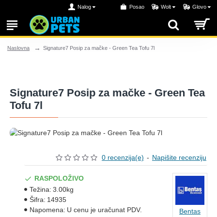
Nalog
Posao
Wolt
Glovo
Signature7 Posip za mačke - Green Tea Tofu 7l
Naslovna
Signature7 Posip za mačke - Green Tea
Tofu 7l
0 recenzija(e)
-
Napišite recenziju
RASPOLOŽIVO
Težina:
3.00kg
Šifra:
14935
Napomena:
U cenu je uračunat PDV.
Bentas