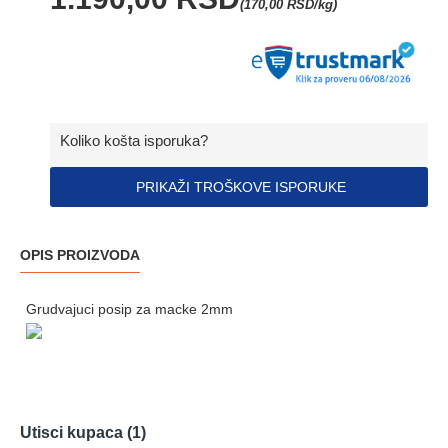
(170,00 RSD/kg)
Koliko košta isporuka?
PRIKAŽI TROŠKOVE ISPORUKE
OPIS PROIZVODA
Grudvajuci posip za macke 2mm
Utisci kupaca (1)