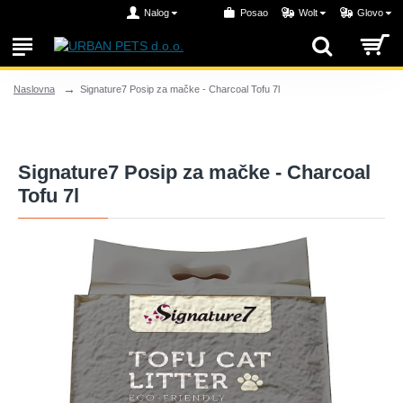
Nalog
Posao
Wolt
Glovo
Signature7 Posip za mačke - Charcoal Tofu 7l
Naslovna
Signature7 Posip za mačke - Charcoal
Tofu 7l