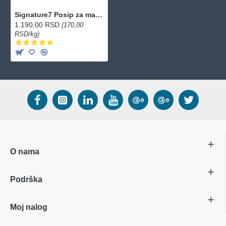
Signature7 Posip za mačke - Charcoal Tofu 7l
1.190,00 RSD
(170,00
RSD/kg)
O nama
Podrška
Moj nalog