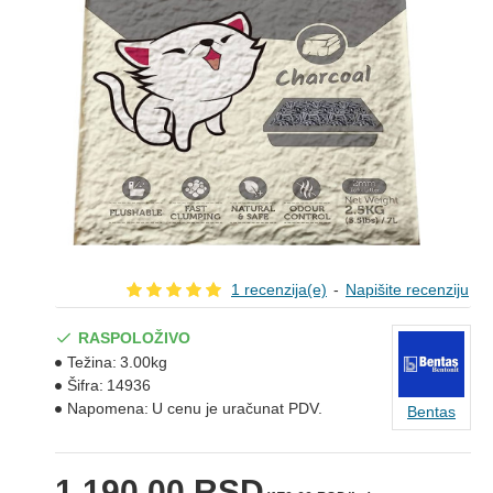
1 recenzija(e)
-
Napišite recenziju
RASPOLOŽIVO
Težina:
3.00kg
Šifra:
14936
Napomena:
U cenu je uračunat PDV.
Bentas
1.190,00 RSD