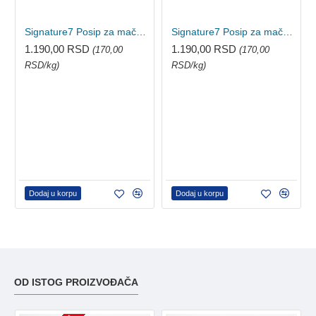
Signature7 Posip za mačke - Green Tea Tofu 7l
Signature7 Posip za mačke - Charcoal Tofu 7l
1.190,00 RSD
1.190,00 RSD
(170,00
(170,00
RSD/kg)
RSD/kg)
Dodaj u korpu
Dodaj u korpu
OD ISTOG PROIZVOĐAČA