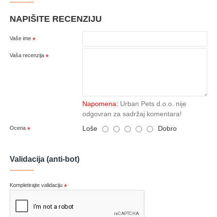
NAPIŠITE RECENZIJU
Vaše ime
Vaša recenzija
Napomena:
Urban Pets d.o.o. nije
odgovran za sadržaj komentara!
Loše
Dobro
Ocena
Validacija (anti-bot)
Kompletirajte validaciju