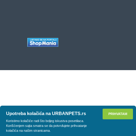
Upotreba kolačića na URBANPETS.rs
PRIHVATAM
Koristimo kolačiće radi što boljeg iskustva posetilaca.
Korišćenjem sajta smatra se da potvrđujete prihvatanje
kolačića na našim stranicama.