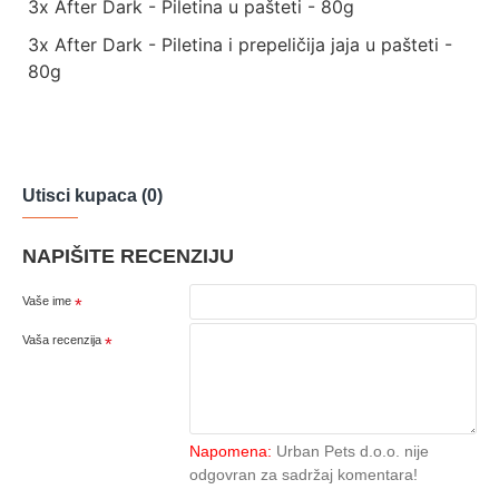
3x After Dark - Piletina u pašteti - 80g
3x After Dark - Piletina i prepeličija jaja u pašteti -
80g
Utisci kupaca (0)
NAPIŠITE RECENZIJU
Vaše ime
Vaša recenzija
Napomena:
Urban Pets d.o.o. nije
odgovran za sadržaj komentara!