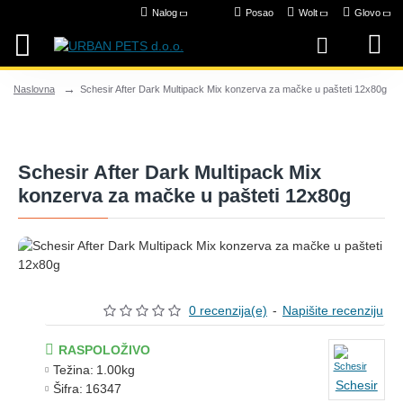
Nalog
Posao
Wolt
Glovo
Schesir After Dark Multipack Mix konzerva za mačke u pašteti 12x80g
Naslovna
Schesir After Dark Multipack Mix
konzerva za mačke u pašteti 12x80g
0 recenzija(e)
-
Napišite recenziju
RASPOLOŽIVO
Težina:
1.00kg
Schesir
Šifra:
16347