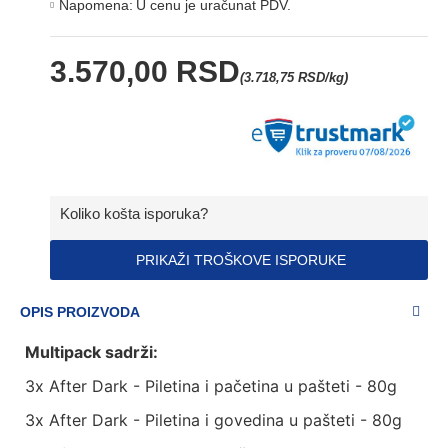
Napomena:
U cenu je uračunat PDV.
3.570,00 RSD
(3.718,75 RSD/kg)
Koliko košta isporuka?
PRIKAŽI TROŠKOVE ISPORUKE
OPIS PROIZVODA
Multipack sadrži:
3x After Dark - Piletina i pačetina u pašteti - 80g
3x After Dark - Piletina i govedina u pašteti - 80g