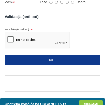
Loše
Dobro
Ocena
Validacija (anti-bot)
Kompletirajte validaciju
DALJE
Upotreba kolačića na URBANPETS.rs
PRIHVATAM