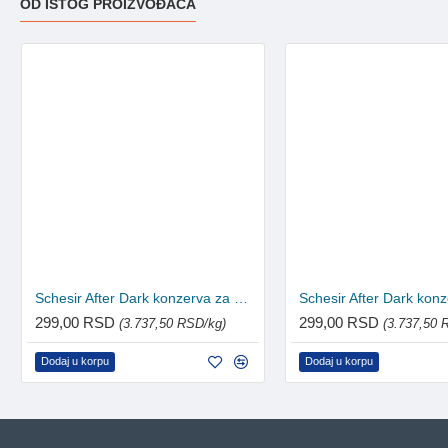
OD ISTOG PROIZVOĐAČA
Schesir After Dark konzerva za mačke - Piletina 80g
299,00 RSD
299,00 RSD
(3.737,50 RSD/kg)
(3.737,50 
Dodaj u korpu
Dodaj u korpu