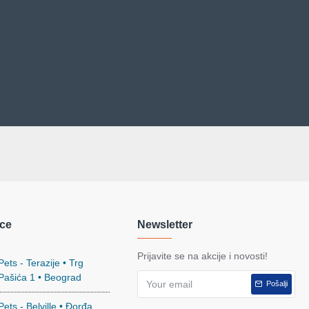
ce
Newsletter
Prijavite se na akcije i novosti!
ets - Terazije • Trg
 Pašića 1 • Beograd
Pošalji
ets - Belville • Đorđa