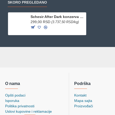
SKORO PREGLEDANO
Schesir After Dark konzerva za mačke - Piletina i pačetina 80g
299,00 RSD
(3.737,50 RSD/kg)
O nama
Podrška
Opšti podaci
Kontakt
Isporuka
Mapa sajta
Politika privatnosti
Proizvođači
Uslovi kupovine i reklamacije