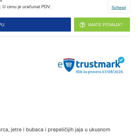
6
:
U cenu je uračunat PDV.
Schesir
PU
IMATE PITANJA?
a, jetre i bubaca i prepeličijih jaja u ukusnom