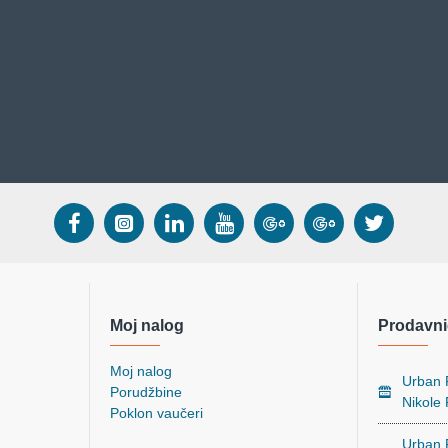
Moj nalog
Prodavni
Moj nalog
Urban P
Porudžbine
Nikole
Poklon vaučeri
Urban P