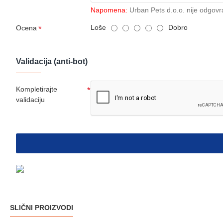
Napomena:
Urban Pets d.o.o. nije odgovr
Loše
Dobro
Ocena
Validacija (anti-bot)
Kompletirajte
validaciju
SLIČNI PROIZVODI