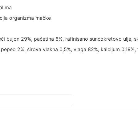
ralima
acija organizma mačke
eći bujon 29%, pačetina 6%, rafinisano suncokretovo ulje, s
i pepeo 2%, sirova vlakna 0,5%, vlaga 82%, kalcijum 0,19%,