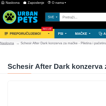
Naslovna
Zaposlenje
O nama
SVE
AKCIJE
PREPORUČUJEMO!
PSI
MAČKE
A
Naslovna
Schesir After Dark konzerva za mačke - Piletina i pačeti
Schesir After Dark konzerva z