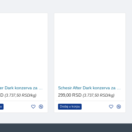
Schesir After Dark konzerva za mačke - Piletina i pačetina u pašteti 80g
Schesir After Dark konzerva za mačke - Piletina i prepeličje jaje 80g
SD
299,00 RSD
(3.737,50 RSD/kg)
(3.737,50 RSD/kg)
pu
Dodaj u korpu