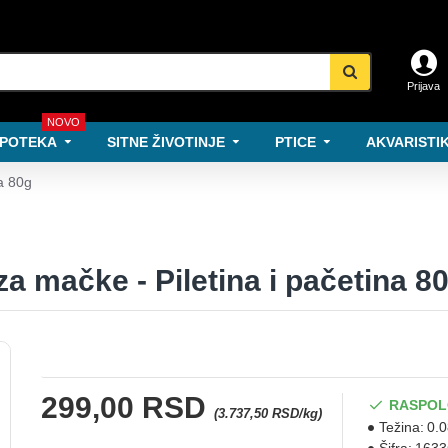
Prijava
NOVO
POTEKA
SITNE ŽIVOTINJE
PTICE
AKVARISTIK
na 80g
a mačke - Piletina i pačetina 8
299,00 RSD
RASPOL
(3.737,50 RSD/kg)
Težina:
0.