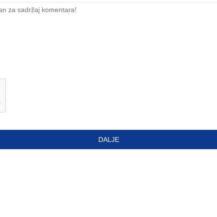
an za sadržaj komentara!
DALJE