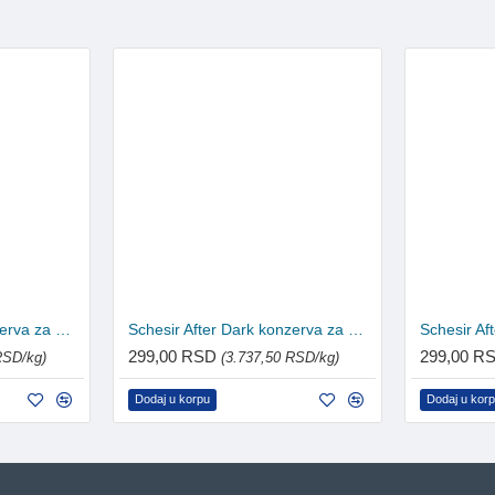
Schesir After Dark konzerva za mačke - Piletina i govedina 80g
Schesir After Dark konzerva za mačke - Piletina i govedina u pašteti 80g
299,00 RSD
299,00 R
RSD/kg)
(3.737,50 RSD/kg)
Dodaj u korpu
Dodaj u kor