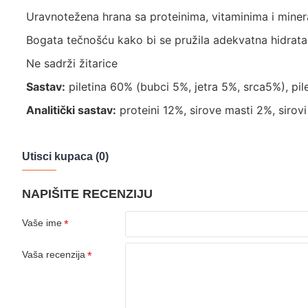
Uravnotežena hrana sa proteinima, vitaminima i mine
Bogata tečnošću kako bi se pružila adekvatna hidrat
Ne sadrži žitarice
Sastav:
piletina 60% (bubci 5%, jetra 5%, srca5%), pil
Analitički sastav:
proteini 12%, sirove masti 2%, sirov
Utisci kupaca (0)
NAPIŠITE RECENZIJU
Vaše ime
Vaša recenzija