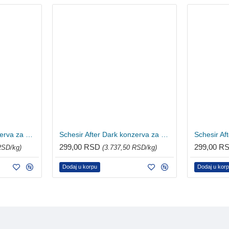
Schesir After Dark konzerva za mačke - Piletina i prepeličje jaje 80g
Schesir After Dark konzerva za mačke - Piletina i govedina 80g
299,00 RSD
299,00 R
RSD/kg)
(3.737,50 RSD/kg)
Dodaj u korpu
Dodaj u kor