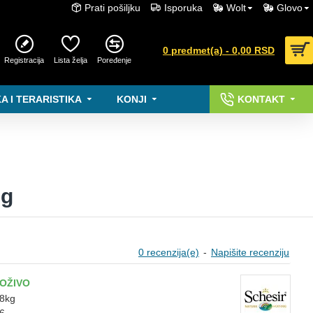
Prati pošiljku
Isporuka
Wolt
Glovo
0 predmet(a) - 0,00 RSD
Registracija
Lista želja
Poređenje
A I TERARISTIKA
KONJI
KONTAKT
0g
0 recenzija(e)
-
Napišite recenziju
OŽIVO
08kg