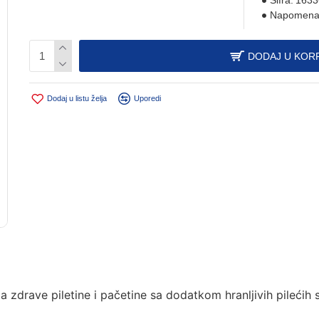
Šifra:
1633
Napomena
DODAJ U KOR
Dodaj u listu želja
Uporedi
rave piletine i pačetine sa dodatkom hranljivih pilećih src