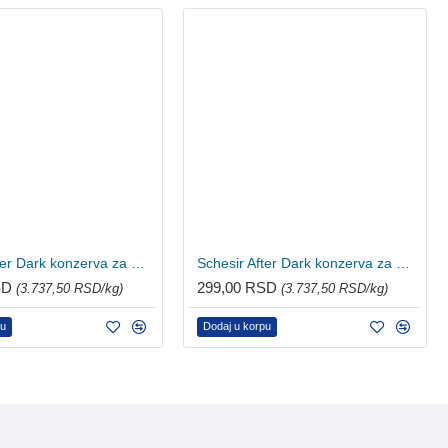
Schesir After Dark konzerva za mačke - Piletina u pašteti 80g
Schesir After Dark konzerva za mačke - Piletina i šunka 80g
SD
299,00 RSD
(3.737,50 RSD/kg)
(3.737,50 RSD/kg)
pu
Dodaj u korpu