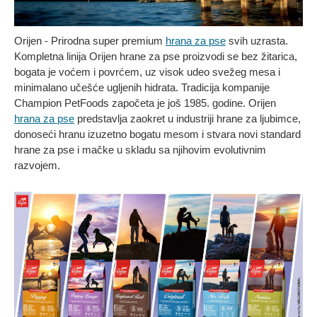
Orijen - Prirodna super premium
hrana za pse
svih uzrasta.
Kompletna linija Orijen hrane za pse proizvodi se bez žitarica,
bogata je voćem i povrćem, uz visok udeo svežeg mesa i
minimalano učešće ugljenih hidrata. Tradicija kompanije
Champion PetFoods započeta je još 1985. godine. Orijen
hrana za pse
predstavlja zaokret u industriji hrane za ljubimce,
donoseći hranu izuzetno bogatu mesom i stvara novi standard
hrane za pse i mačke u skladu sa njihovim evolutivnim
razvojem.