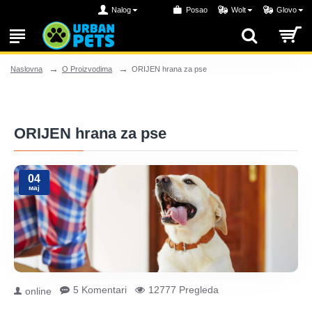
Nalog
Posao
Wolt
Glovo
O Proizvodima
ORIJEN hrana za pse
Naslovna
ORIJEN hrana za pse
04
мај
5 Komentari
12777 Pregleda
online