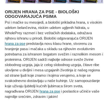
ORIJEN HRANA ZA PSE - BIOLOŠKI
ODGOVARAJUĆA PSIMA
Psi i mačke su mesojedi, a biološki prikladna hrana, s visokim
udelom belančevina, niskim udelom ugljenih hidrata, u
WholePrey razmeri i bez veštačkih dodataka, odražava
njihovu ishranu u prirodi. Biološki odgovarajuća ORIJEN
hrana za pse
predstavlja novu klasu hrane, stvorenu za
hranjenje pasa i mačaka u skladu sa njihovim evolutivnim
potrebama za ishranom bogatom svežim i raznolikim mesom i
proteinima. ORIJEN sadrži najbolje odnose sveže živine
slobodnog uzgoja, jaja iz celog slobodnog uzgoja, čitave ribe
ulovljene u divljini i mesa uzgajanih životinja iz našeg regiona
od strane ljudi koje znamo i kojima verujemo, a koje se
svakodnevno dostavljaju u naše kuhinje. Uz samopouzdanje
koje uživaju ljubitelji kućnih ljubimaca širom sveta,
nagrađivana ORIJEN
hrana za pse
i poslastice učiniće vaše
najmilije srećnim, zdravim i jakim!