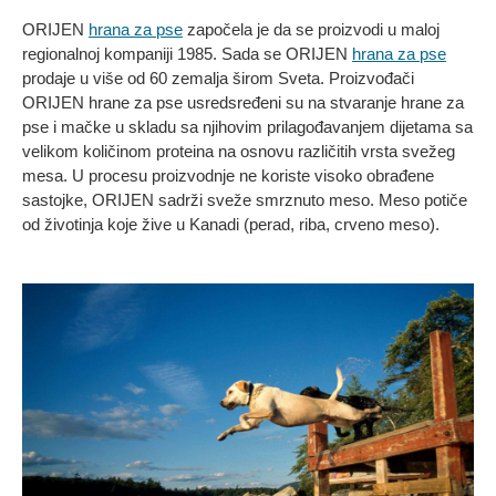
ORIJEN
hrana za pse
započela je da se proizvodi u maloj
regionalnoj kompaniji 1985. Sada se ORIJEN
hrana za pse
prodaje u više od 60 zemalja širom Sveta. Proizvođači
ORIJEN hrane za pse usredsređeni su na stvaranje hrane za
pse i mačke u skladu sa njihovim prilagođavanjem dijetama sa
velikom količinom proteina na osnovu različitih vrsta svežeg
mesa. U procesu proizvodnje ne koriste visoko obrađene
sastojke, ORIJEN sadrži sveže smrznuto meso. Meso potiče
od životinja koje žive u Kanadi (perad, riba, crveno meso).