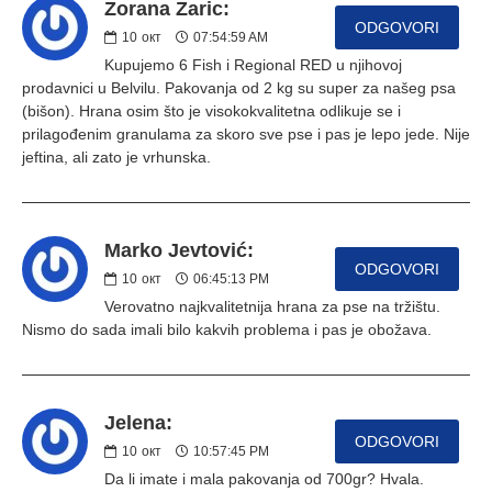
Zorana Zaric:
ODGOVORI
10
окт
07:54:59 AM
Kupujemo 6 Fish i Regional RED u njihovoj
prodavnici u Belvilu. Pakovanja od 2 kg su super za našeg psa
(bišon). Hrana osim što je visokokvalitetna odlikuje se i
prilagođenim granulama za skoro sve pse i pas je lepo jede. Nije
jeftina, ali zato je vrhunska.
Marko Jevtović:
ODGOVORI
10
окт
06:45:13 PM
Verovatno najkvalitetnija hrana za pse na tržištu.
Nismo do sada imali bilo kakvih problema i pas je obožava.
Jelena:
ODGOVORI
10
окт
10:57:45 PM
Da li imate i mala pakovanja od 700gr? Hvala.