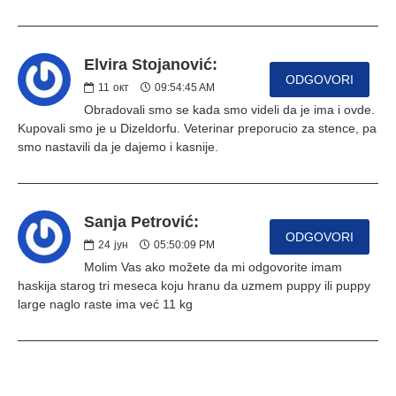
Elvira Stojanović:
ODGOVORI
11
окт
09:54:45 AM
Obradovali smo se kada smo videli da je ima i ovde.
Kupovali smo je u Dizeldorfu. Veterinar preporucio za stence, pa
smo nastavili da je dajemo i kasnije.
Sanja Petrović:
ODGOVORI
24
јун
05:50:09 PM
Molim Vas ako možete da mi odgovorite imam
haskija starog tri meseca koju hranu da uzmem puppy ili puppy
large naglo raste ima već 11 kg