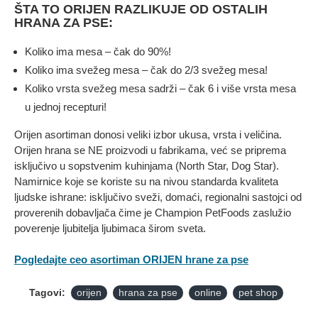
ŠTA TO ORIJEN RAZLIKUJE OD OSTALIH
HRANA ZA PSE:
Koliko ima mesa – čak do 90%!
Koliko ima svežeg mesa – čak do 2/3 svežeg mesa!
Koliko vrsta svežeg mesa sadrži – čak 6 i više vrsta mesa
u jednoj recepturi!
Orijen asortiman donosi veliki izbor ukusa, vrsta i veličina.
Orijen hrana se NE proizvodi u fabrikama, već se priprema
isključivo u sopstvenim kuhinjama (North Star, Dog Star).
Namirnice koje se koriste su na nivou standarda kvaliteta
ljudske ishrane: isključivo sveži, domaći, regionalni sastojci od
proverenih dobavljača čime je Champion PetFoods zaslužio
poverenje ljubitelja ljubimaca širom sveta.
Pogledajte ceo asortiman ORIJEN hrane za pse
Tagovi:
orijen
hrana za pse
online
pet shop