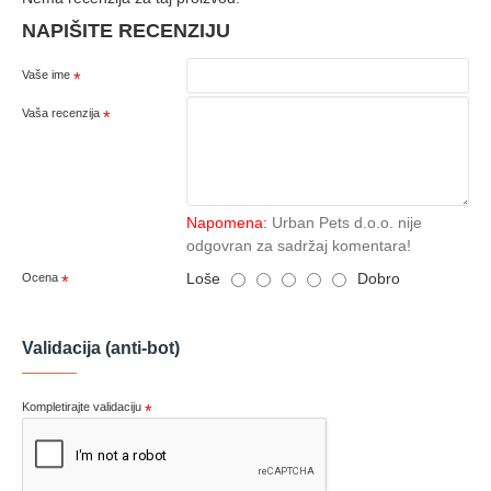
NAPIŠITE RECENZIJU
Vaše ime
Vaša recenzija
Napomena:
Urban Pets d.o.o. nije
odgovran za sadržaj komentara!
Loše
Dobro
Ocena
Validacija (anti-bot)
Kompletirajte validaciju