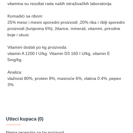
vitamina su rezultat rada naših istraživačkih laboratorija.
Komadići sa ribom:
25% meso i mesni sporedni proizvodi ,20% riba i riblji sporedni
proizvodi (tunjevina 6%), žitarice, minerali, vitamini, prirodne
boje i ukusi.
Vitamini dodati po kg proizvoda:
vitamin A 1200 I U/kg. Vitamin D3 160 I U/kg, vitamin E
5mg/kg.
Analiza:
vlažnost 80%, protein 8%, masnoće 6%, vlakna 0.4%, pepeo
3%.
Utisci kupaca (0)
Nema recenzija za taj proizvod.