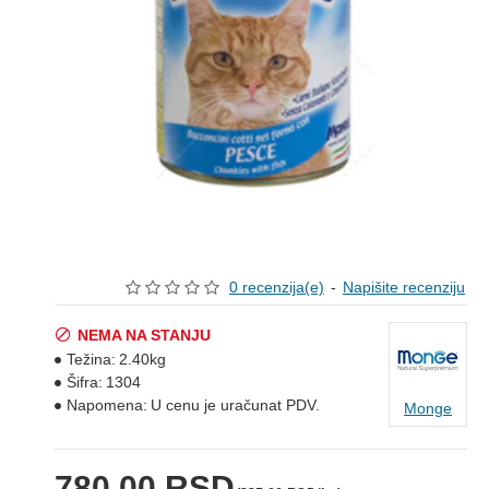
0 recenzija(e)
-
Napišite recenziju
NEMA NA STANJU
Težina:
2.40kg
Šifra:
1304
Napomena:
U cenu je uračunat PDV.
Monge
780,00 RSD