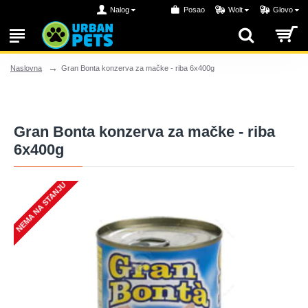
Nalog
Posao
Wolt
Glovo
Gran Bonta konzerva za mačke - riba 6x400g
Naslovna
Gran Bonta konzerva za mačke - riba
6x400g
NEMA NA STANJU