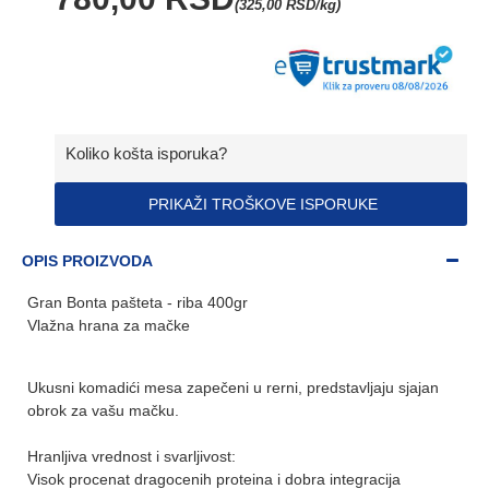
(325,00 RSD/kg)
Koliko košta isporuka?
PRIKAŽI TROŠKOVE ISPORUKE
OPIS PROIZVODA
Gran Bonta pašteta - riba 400gr
Vlažna hrana za mačke
Ukusni komadići mesa zapečeni u rerni, predstavljaju sjajan
obrok za vašu mačku.
Hranljiva vrednost i svarljivost:
Visok procenat dragocenih proteina i dobra integracija