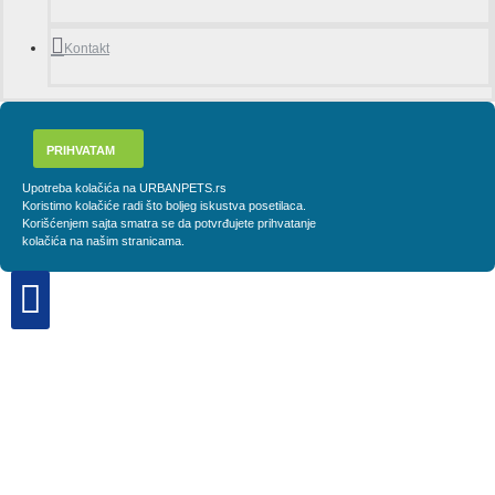
Kontakt
PRIHVATAM
Upotreba kolačića na URBANPETS.rs
Koristimo kolačiće radi što boljeg iskustva posetilaca.
Korišćenjem sajta smatra se da potvrđujete prihvatanje
kolačića na našim stranicama.