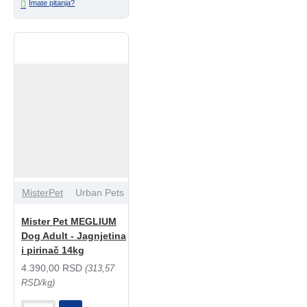
Imate pitanja?
MisterPet
Urban Pets
Mister Pet MEGLIUM
Dog Adult - Jagnjetina
i pirinač 14kg
4.390,00 RSD
(313,57
RSD/kg)