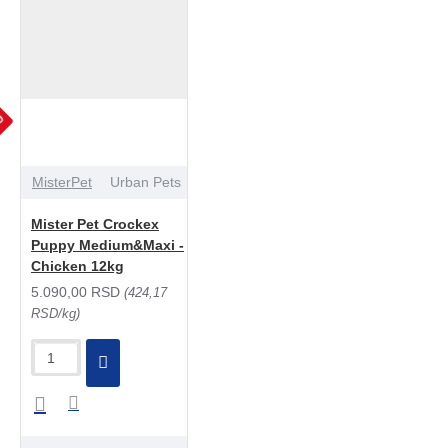
JU
MisterPet
Urban Pets
Mister Pet Crockex
Puppy Medium&Maxi -
Chicken 12kg
5.090,00 RSD
(424,17
RSD/kg)