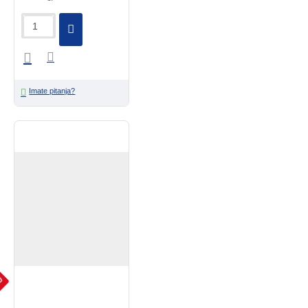
Imate pitanja?
JU