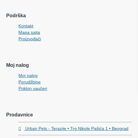
Podrška
Kontakt
Mapa sajta
Proizvođači
Moj nalog
Moj nalog
Porudžbine
Poklon vaučeri
Prodavnice
Urban Pets - Terazije • Trg Nikole Pašića 1 • Beograd