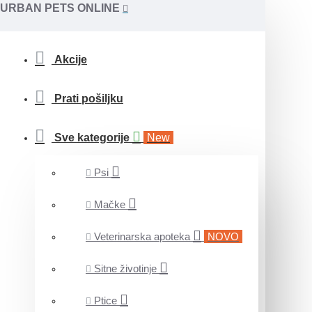
URBAN PETS ONLINE
Akcije
Prati pošiljku
Sve kategorije
New
Psi
Mačke
Veterinarska apoteka
NOVO
Sitne životinje
Ptice