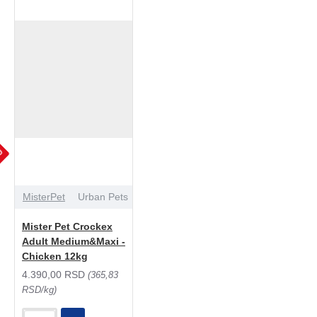
JU
MisterPet
Urban Pets
Mister Pet Crockex
Adult Medium&Maxi -
Chicken 12kg
4.390,00 RSD
(365,83
RSD/kg)