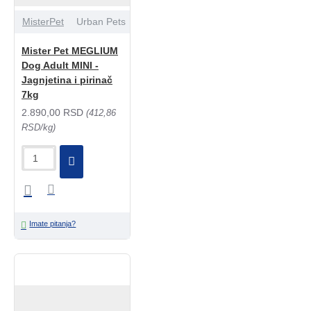
MisterPet
Urban Pets
Mister Pet MEGLIUM
Dog Adult MINI -
Jagnjetina i pirinač
7kg
2.890,00 RSD
(412,86
RSD/kg)
Imate pitanja?