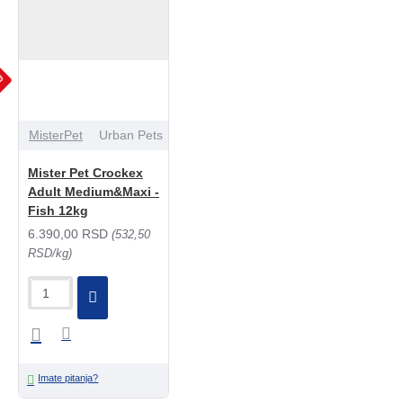
JU
MisterPet
Urban Pets
Mister Pet Crockex
Adult Medium&Maxi -
Fish 12kg
6.390,00 RSD
(532,50
RSD/kg)
Imate pitanja?