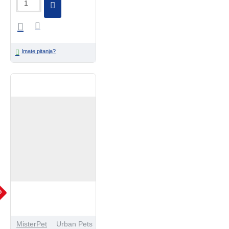
Imate pitanja?
JU
MisterPet
Urban Pets