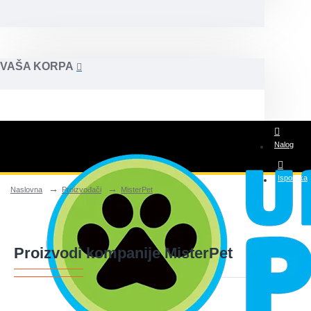
VAŠA KORPA
Nalog
Isporuka
Naslovna
Proizvođači
MisterPet
Posao
Proizvodi kompanije MisterPet