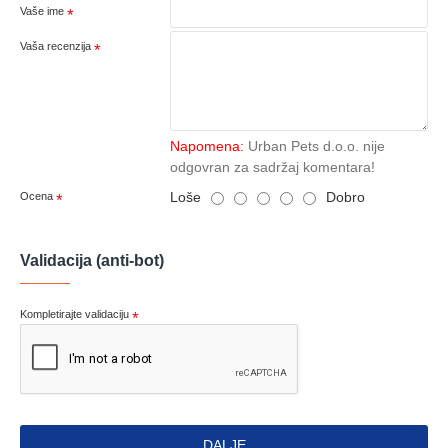
Vaše ime
Vaša recenzija
Napomena:
Urban Pets d.o.o. nije
odgovran za sadržaj komentara!
Loše
Dobro
Ocena
Validacija (anti-bot)
Kompletirajte validaciju
DALJE