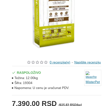
0 recenzija(e)
-
Napišite recenziju
RASPOLOŽIVO
Težina:
12.00kg
MisterPet
Šifra:
19304
Napomena:
U cenu je uračunat PDV.
7.390,00 RSD
(615,83 RSD/kg)