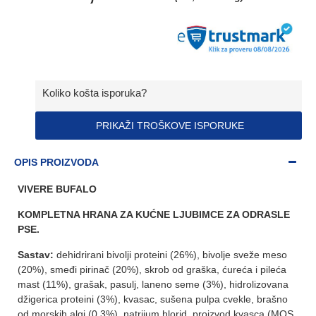
Koliko košta isporuka?
PRIKAŽI TROŠKOVE ISPORUKE
OPIS PROIZVODA
VIVERE BUFALO
KOMPLETNA HRANA ZA KUĆNE LJUBIMCE ZA ODRASLE
PSE.
Sastav:
dehidrirani bivolji proteini (26%), bivolje sveže meso
(20%), smeđi pirinač (20%), skrob od graška, ćureća i pileća
mast (11%), grašak, pasulj, laneno seme (3%), hidrolizovana
džigerica proteini (3%), kvasac, sušena pulpa cvekle, brašno
od morskih algi (0,3%), natrijum hlorid, proizvod kvasca (MOS