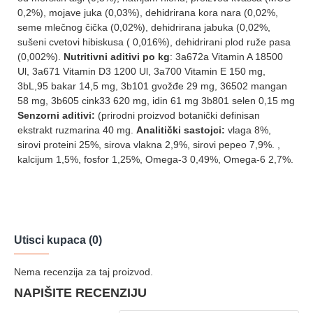
0,2%), mojave juka (0,03%), dehidrirana kora nara (0,02%,
seme mlečnog čička (0,02%), dehidrirana jabuka (0,02%,
sušeni cvetovi hibiskusa ( 0,016%), dehidrirani plod ruže pasa
(0,002%).
Nutritivni aditivi po kg
: 3a672a Vitamin A 18500
Ul, 3a671 Vitamin D3 1200 Ul, 3a700 Vitamin E 150 mg,
3bL,95 bakar 14,5 mg, 3b101 gvožđe 29 mg, 36502 mangan
58 mg, 3b605 cink33 620 mg, idin 61 mg 3b801 selen 0,15 mg
Senzorni aditivi:
(prirodni proizvod botanički definisan
ekstrakt ruzmarina 40 mg.
Analitički sastojci:
vlaga 8%,
sirovi proteini 25%, sirova vlakna 2,9%, sirovi pepeo 7,9%. ,
kalcijum 1,5%, fosfor 1,25%, Omega-3 0,49%, Omega-6 2,7%.
Utisci kupaca (0)
Nema recenzija za taj proizvod.
NAPIŠITE RECENZIJU