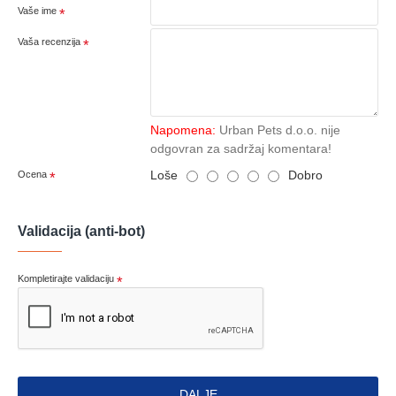
Vaše ime
Vaša recenzija
Napomena:
Urban Pets d.o.o. nije
odgovran za sadržaj komentara!
Loše
Dobro
Ocena
Validacija (anti-bot)
Kompletirajte validaciju
DALJE