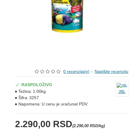
0 recenzija(e)
-
Napišite recenziju
RASPOLOŽIVO
Težina:
1.00kg
JBL
Šifra:
3257
Napomena:
U cenu je uračunat PDV.
2.290,00 RSD
(2.290,00 RSD/kg)