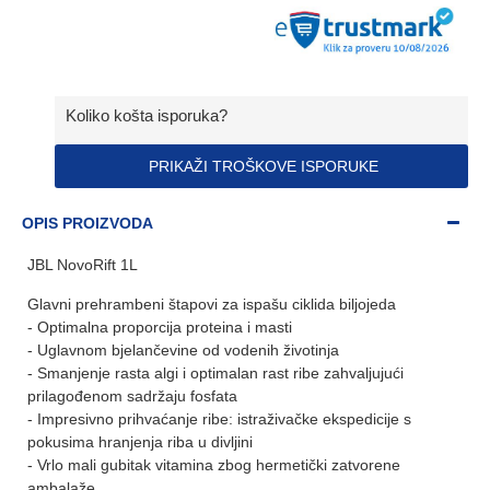
Koliko košta isporuka?
PRIKAŽI TROŠKOVE ISPORUKE
OPIS PROIZVODA
JBL NovoRift 1L
Glavni prehrambeni štapovi za ispašu ciklida biljojeda
- Optimalna proporcija proteina i masti
- Uglavnom bjelančevine od vodenih životinja
- Smanjenje rasta algi i optimalan rast ribe zahvaljujući
prilagođenom sadržaju fosfata
- Impresivno prihvaćanje ribe: istraživačke ekspedicije s
pokusima hranjenja riba u divljini
- Vrlo mali gubitak vitamina zbog hermetički zatvorene
ambalaže