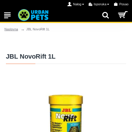
Nalog
Isporuka
Posao
JBL NovoRift 1L
Naslovna
JBL NovoRift 1L