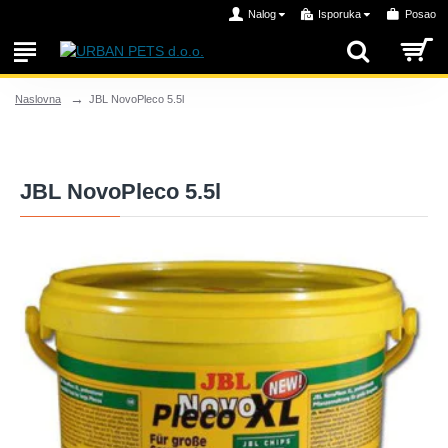
Nalog
Isporuka
Posao
JBL NovoPleco 5.5l
Naslovna
JBL NovoPleco 5.5l