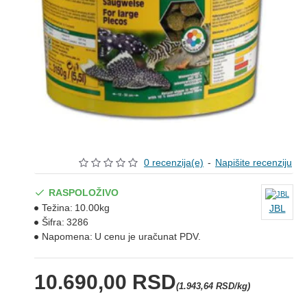
0 recenzija(e)
-
Napišite recenziju
RASPOLOŽIVO
Težina:
10.00kg
JBL
Šifra:
3286
Napomena:
U cenu je uračunat PDV.
10.690,00 RSD
(1.943,64 RSD/kg)