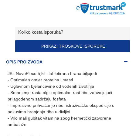
Koliko košta isporuka?
PRIKAŽI TROŠKOVE ISPORUKE
OPIS PROIZVODA
JBL NovoPleco 5,5l - tabletirana hrana biljojedi
- Optimalan omjer proteina i masti
- Uglavnom bjelančevine od vodenih životinja
- Smanjenje rasta algi i optimalan rast ribe zahvaljujući
prilagođenom sadržaju fosfata
- Impresivno prihvaćanje ribe: istraživačke ekspedicije s
pokusima hranjenja riba u divljini
- Vrlo mali gubitak vitamina zbog hermetički zatvorene
ambalaže