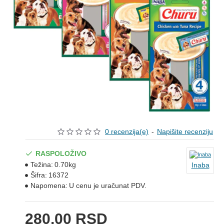
0 recenzija(e)
-
Napišite recenziju
RASPOLOŽIVO
Težina:
0.70kg
Inaba
Šifra:
16372
Napomena:
U cenu je uračunat PDV.
280,00 RSD