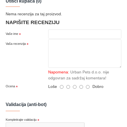
Utisci kupaca (0)
Nema recenzija za taj proizvod.
NAPIŠITE RECENZIJU
Vaše ime
Vaša recenzija
Napomena:
Urban Pets d.o.o. nije
odgovran za sadržaj komentara!
Loše
Dobro
Ocena
Validacija (anti-bot)
Kompletirajte validaciju