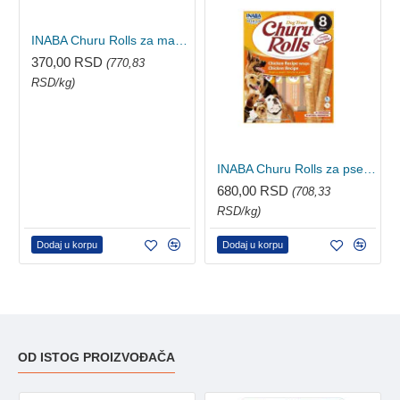
INABA Churu Rolls za mačke - Piletina 4x10g
370,00 RSD
(770,83
RSD/kg)
INABA Churu Rolls za pse - Piletina 8x12g
680,00 RSD
(708,33
RSD/kg)
Dodaj u korpu
Dodaj u korpu
OD ISTOG PROIZVOĐAČA