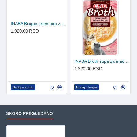
INABA Bisque krem pire za mačke - Piletina i govedina 12x40g
1.920,00 RSD
INABA Broth supa za mačke - Piletina i losos 12x40g
1.920,00 RSD
Dodaj u korpu
Dodaj u korpu
SKORO PREGLEDANO