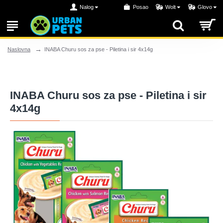
Nalog
Posao
Wolt
Glovo
INABA Churu sos za pse - Piletina i sir 4x14g
Naslovna
INABA Churu sos za pse - Piletina i sir
4x14g