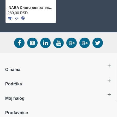
INABA Churu sos za pse - Piletina i sir 4x14g
280,00 RSD
O nama
Podrška
Moj nalog
Prodavnice