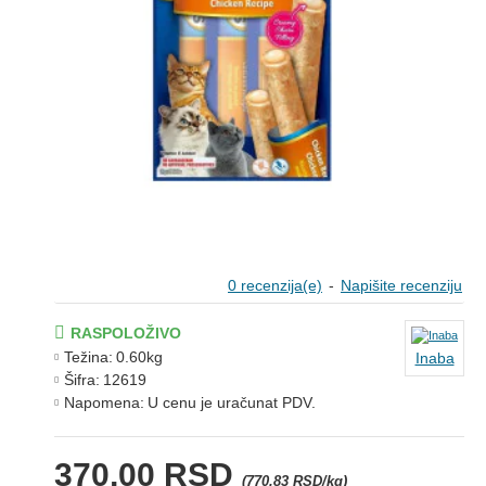
0 recenzija(e)
-
Napišite recenziju
RASPOLOŽIVO
Težina:
0.60kg
Inaba
Šifra:
12619
Napomena:
U cenu je uračunat PDV.
370,00 RSD
(770,83 RSD/kg)