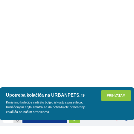
Upotreba kolačića na URBANPETS.rs
PRIHVATAM
Koristimo kolačiće radi što boljeg iskustva posetilaca.
Korišćenjem sajta smatra se da potvrđujete prihvatanje
kolačića na našim stranicama.
DODAJ U KORPU