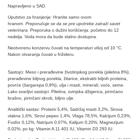
Napravljeno u SAD.
Uputstvo za hranjenje: Hranite samo ovom
hranom.
Preporučuje se da se pre upotrebe zatraži savet
veterinara.
Preporuka o dužini korišćenja: početno do 12
nedelja. Voda mora da bude stalno dostupna.
Neotvorenu konzervu čuvati na temperaturi višoj od 10 °C.
Nakon otvaranja čuvati u frižideru.
Sastojci: Meso i prerađevine životinjskog porekla (piletina 8%),
prerađevine biljnog porekla, žitarice, ekstrakti biljnih proteina,
povrće (šargarepa 0,8%), ulja i masti, minerali, voće, seme.
Lako svarljivi sastojci: Piletina, svinjska džigerica, pirinčano
brašno, pirinčani skrob, biljno ulje.
Analitički sastav: Proteini 5,4%, Sadržaj masti 3,2%, Sirova
vlakna 1,6%, Sirovi pepeo 1,4%, Vlaga 78,5%, Kalcijum 0,23%,
Fosfor 0,12%, Natrijum 0,07%, Kalijum 0,20%, Magnezijum
0,02%; po kg: Vitamin A 11.401 IU, Vitamin D3 293 IU.