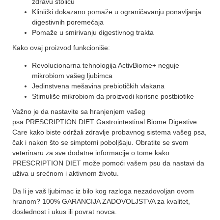
zdravu stolicu
Klinički dokazano pomaže u ograničavanju ponavljanja
digestivnih poremećaja
Pomaže u smirivanju digestivnog trakta
Kako ovaj proizvod funkcioniše:
Revolucionarna tehnologija ActivBiome+ neguje
mikrobiom vašeg ljubimca
Jedinstvena mešavina prebiotičkih vlakana
Stimuliše mikrobiom da proizvodi korisne postbiotike
Važno je da nastavite sa hranjenjem vašeg
psa PRESCRIPTION DIET Gastrointestinal Biome Digestive
Care kako biste održali zdravlje probavnog sistema vašeg psa,
čak i nakon što se simptomi poboljšaju. Obratite se svom
veterinaru za sve dodatne informacije o tome kako
PRESCRIPTION DIET može pomoći vašem psu da nastavi da
uživa u srećnom i aktivnom životu.
Da li je vaš ljubimac iz bilo kog razloga nezadovoljan ovom
hranom? 100% GARANCIJA ZADOVOLJSTVA za kvalitet,
doslednost i ukus ili povrat novca.