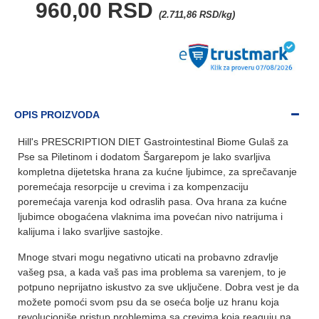
960,00 RSD
(2.711,86 RSD/kg)
OPIS PROIZVODA
Hill's PRESCRIPTION DIET Gastrointestinal Biome Gulaš za
Pse sa Piletinom i dodatom Šargarepom je lako svarljiva
kompletna dijetetska hrana za kućne ljubimce, za sprečavanje
poremećaja resorpcije u crevima i za kompenzaciju
poremećaja varenja kod odraslih pasa. Ova hrana za kućne
ljubimce obogaćena vlaknima ima povećan nivo natrijuma i
kalijuma i lako svarljive sastojke.
Mnoge stvari mogu negativno uticati na probavno zdravlje
vašeg psa, a kada vaš pas ima problema sa varenjem, to je
potpuno neprijatno iskustvo za sve uključene. Dobra vest je da
možete pomoći svom psu da se oseća bolje uz hranu koja
revolucioniše pristup problemima sa crevima koja reaguju na