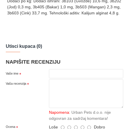
Dodaci po kg: Dodaci ishrani: 3b103 (Gvožđe) 10,6 mg, 3b202
(Jod) 0,3 mg, 3b405 (Bakar) 1,0 mg, 3b503 (Mangan) 2,3 mg,
3b603 (Cink) 33,7 mg. Tehnološki aditiv: Kalijum alginat 4,8 g.
Utisci kupaca (0)
NAPIŠITE RECENZIJU
Vaše ime
Vaša recenzija
Napomena:
Urban Pets d.o.o. nije
odgovran za sadržaj komentara!
Loše
Dobro
Ocena