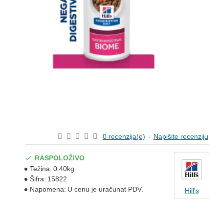
0 recenzija(e)
-
Napišite recenziju
RASPOLOŽIVO
Težina:
0.40kg
Šifra:
15822
Napomena:
U cenu je uračunat PDV.
Hill's