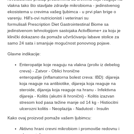
vlakna tako što stavljate zdravlje mikrobioma - jedinstvenog
ekosistema u crevima vašeg ljubimca - u prvi plan brige o
varenju. Hill's-ovi nutricionisti i veterinari su
formulisali Prescription Diet Gastrointestinal Biome sa
jedinstvenom tehnologijom sastojaka ActivBiome+ za koju je
klinički dokazano da pomaže učvršćivanju labave stolice za
samo 24 sata i smanjuje mogućnost ponovnog pojave.
Glavne indikacije:
Enteropatije koje reaguju na vlakna (proliv iz debelog
creva) - Zatvor - Oblici hronične
enteropatije (inflamatorna bolest creva: IBD): dijareja
koja reaguje na antibiotike, dijareja koja reaguje na
steroide, dijareja koja reaguje na hranu - Infektivna
dijareja - Kolitis (akutni ili hronični) - Kolitis izazvan
stresom kod pasa težine manje od 14 kg - Histiocitni
ulcerozni kolitis - Neoplazija - Nadutost - Insulin
Kako ovaj proizvod pomaže vašem ljubimcu:
Aktivno hrani crevni mikrobiom i promoviše redovnu i