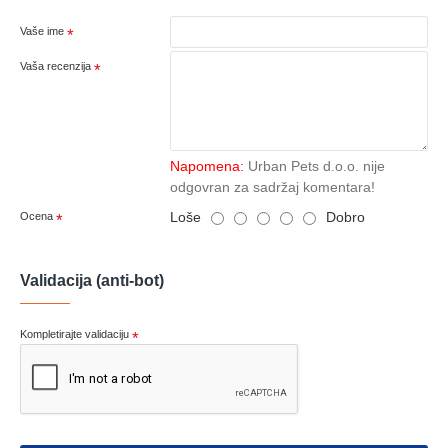
Vaše ime
Vaša recenzija
Napomena:
Urban Pets d.o.o. nije
odgovran za sadržaj komentara!
Loše
Dobro
Ocena
Validacija (anti-bot)
Kompletirajte validaciju