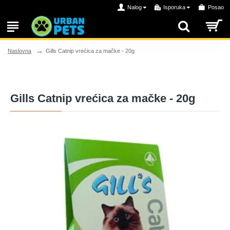
Nalog
Isporuka
Posao
Gills Catnip vrećica za mačke - 20g
Naslovna
Gills Catnip vrećica za mačke - 20g