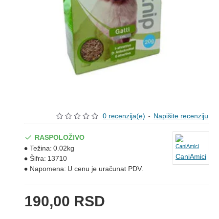
0 recenzija(e)
-
Napišite recenziju
RASPOLOŽIVO
Težina:
0.02kg
CaniAmici
Šifra:
13710
Napomena:
U cenu je uračunat PDV.
190,00 RSD