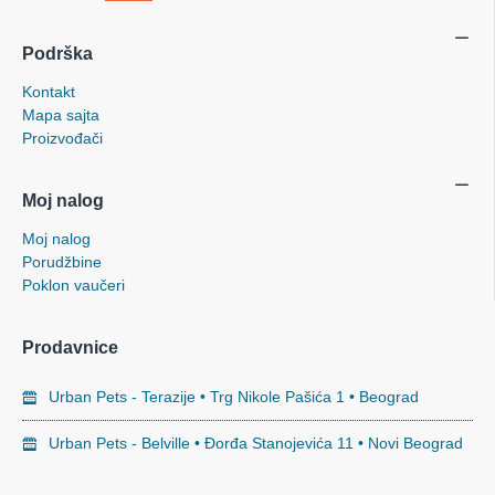
Podrška
Kontakt
Mapa sajta
Proizvođači
Moj nalog
Moj nalog
Porudžbine
Poklon vaučeri
Prodavnice
Urban Pets - Terazije • Trg Nikole Pašića 1 • Beograd
Urban Pets - Belville • Đorđa Stanojevića 11 • Novi Beograd