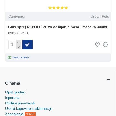
CaniAmici
Urban Pets
Gills sprej REPULSIVE za odbijanje pasa i mačaka 300ml
890,00 RSD
Imate pitanja?
O nama
Opšti podaci
Isporuka
Politika privatnosti
Uslovi kupovine i reklamacije
Zaposlenje
NOVO!