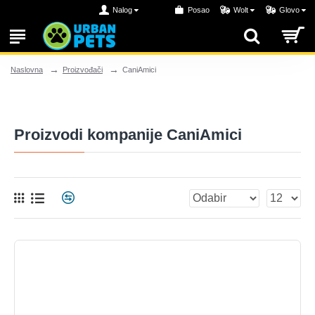
Nalog
Posao
Wolt
Glovo
Proizvođači
CaniAmici
Naslovna
Proizvodi kompanije CaniAmici