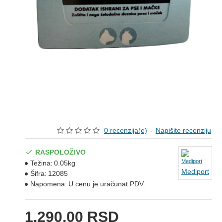
0 recenzija(e)
-
Napišite recenziju
RASPOLOŽIVO
Težina:
0.05kg
Mediport
Šifra:
12085
Napomena:
U cenu je uračunat PDV.
1.290,00 RSD