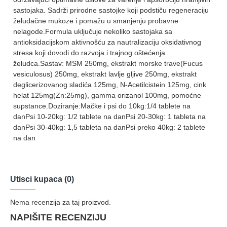
sastojaka. Sadrži prirodne sastojke koji podstiču regeneraciju
želudačne mukoze i pomažu u smanjenju probavne
nelagode.Formula uključuje nekoliko sastojaka sa
antioksidacijskom aktivnošću za nautralizaciju oksidativnog
stresa koji dovodi do razvoja i trajnog oštećenja
želudca.Sastav: MSM 250mg, ekstrakt morske trave(Fucus
vesiculosus) 250mg, ekstrakt lavlje gljive 250mg, ekstrakt
deglicerizovanog sladića 125mg, N-Acetilcistein 125mg, cink
helat 125mg(Zn:25mg), gamma orizanol 100mg, pomoćne
supstance.Doziranje:Mačke i psi do 10kg:1/4 tablete na
danPsi 10-20kg: 1/2 tablete na danPsi 20-30kg: 1 tableta na
danPsi 30-40kg: 1,5 tableta na danPsi preko 40kg: 2 tablete
na dan
Utisci kupaca (0)
Nema recenzija za taj proizvod.
NAPIŠITE RECENZIJU