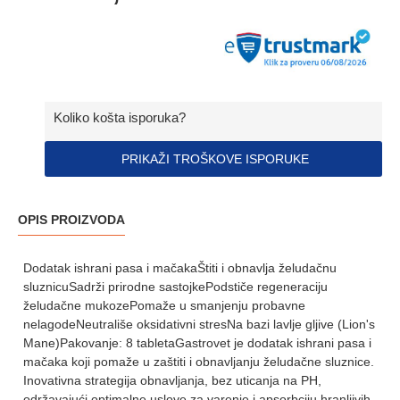
Koliko košta isporuka?
PRIKAŽI TROŠKOVE ISPORUKE
OPIS PROIZVODA
Dodatak ishrani pasa i mačakaŠtiti i obnavlja želudačnu
sluznicuSadrži prirodne sastojkePodstiče regeneraciju
želudačne mukozePomaže u smanjenju probavne
nelagodeNeutrališe oksidativni stresNa bazi lavlje gljive (Lion's
Mane)Pakovanje: 8 tabletaGastrovet je dodatak ishrani pasa i
mačaka koji pomaže u zaštiti i obnavljanju želudačne sluznice.
Inovativna strategija obnavljanja, bez uticanja na PH,
održavajući optimalne uslove za varenje i apsorbciju hranljivih