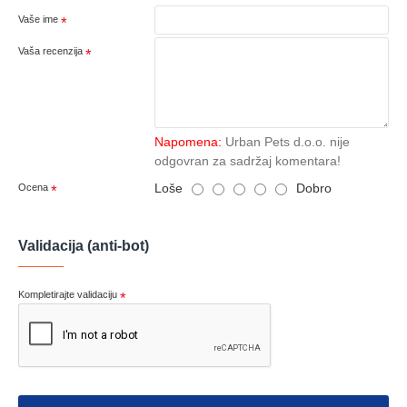
Vaše ime
Vaša recenzija
Napomena:
Urban Pets d.o.o. nije
odgovran za sadržaj komentara!
Loše
Dobro
Ocena
Validacija (anti-bot)
Kompletirajte validaciju