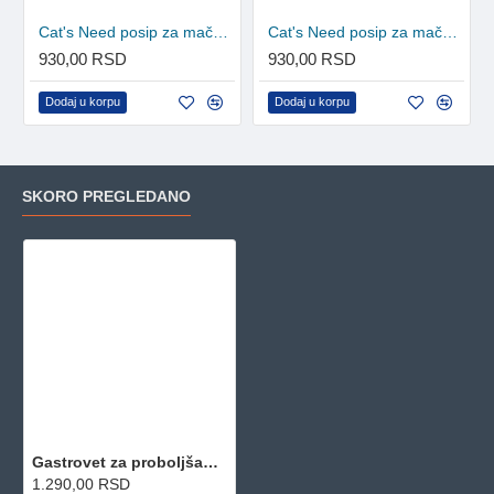
Cat's Need posip za mačke Tofu - Breskva 7l
Cat's Need posip za mačke Tofu - Lavanda 7l
930,00 RSD
930,00 RSD
Dodaj u korpu
Dodaj u korpu
SKORO PREGLEDANO
Gastrovet za proboljšanje funkcije želudca - blister 10 tableta
1.290,00 RSD