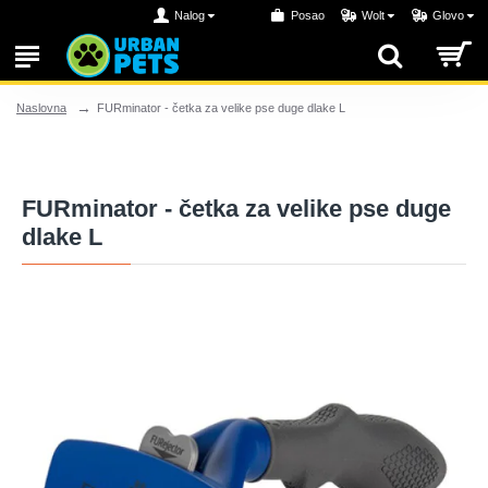
Nalog
Posao
Wolt
Glovo
FURminator - četka za velike pse duge dlake L
Naslovna
FURminator - četka za velike pse duge
dlake L