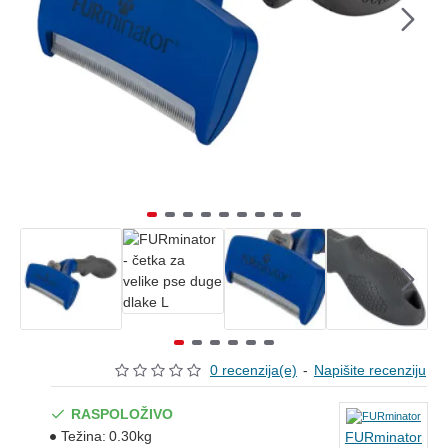
0 recenzija(e)
-
Napišite recenziju
RASPOLOŽIVO
Težina:
0.30kg
FURminator