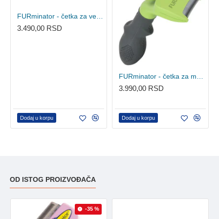
FURminator - četka za veoma male pse duge dlake XS
3.490,00 RSD
FURminator - četka za male pse duge dlake S
3.990,00 RSD
Dodaj u korpu
Dodaj u korpu
OD ISTOG PROIZVOĐAČA
-35 %