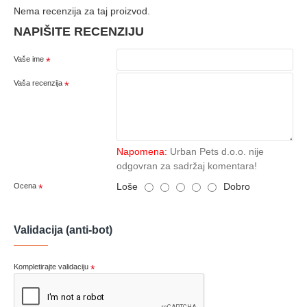
Nema recenzija za taj proizvod.
NAPIŠITE RECENZIJU
Vaše ime
Vaša recenzija
Napomena:
Urban Pets d.o.o. nije
odgovran za sadržaj komentara!
Loše
Dobro
Ocena
Validacija (anti-bot)
Kompletirajte validaciju