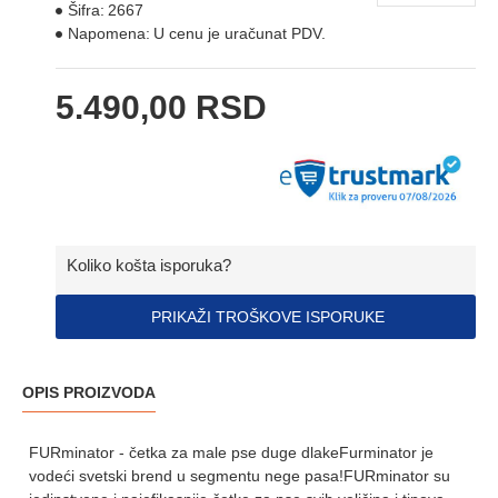
Šifra:
2667
Napomena:
U cenu je uračunat PDV.
5.490,00 RSD
Koliko košta isporuka?
PRIKAŽI TROŠKOVE ISPORUKE
OPIS PROIZVODA
FURminator - četka za male pse duge dlakeFurminator je
vodeći svetski brend u segmentu nege pasa!FURminator su