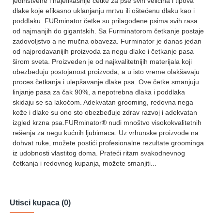
jedinstvene i najefikasnije četke za pse svih veličina i tipova
dlake koje efikasno uklanjanju mrtvu ili oštećenu dlaku kao i
poddlaku. FURminator četke su prilagođene psima svih rasa
od najmanjih do gigantskih. Sa Furminatorom četkanje postaje
zadovoljstvo a ne mučna obaveza. Furminator je danas jedan
od najprodavanijih proizvoda za negu dlake i četkanje pasa
širom sveta. Proizveden je od najkvalitetnijih materijala koji
obezbeđuju postojanost proizvoda, a u isto vreme olakšavaju
proces četkanja i ulepšavanje dlake psa. Ove četke smanjuju
linjanje pasa za čak 90%, a nepotrebna dlaka i poddlaka
skidaju se sa lakoćom. Adekvatan grooming, redovna nega
kože i dlake su ono sto obezbeđuje zdrav razvoj i adekvatan
izgled krzna psa.FURminator® nudi mnoštvo visokokvalitetnih
rešenja za negu kućnih ljubimaca. Uz vrhunske proizvode na
dohvat ruke, možete postići profesionalne rezultate groominga
iz udobnosti vlastitog doma. Prateći ritam svakodnevnog
četkanja i redovnog kupanja, možete smanjiti...
Utisci kupaca (0)