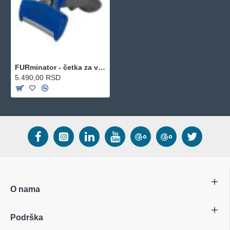
FURminator - četka za velike pse duge dlake L
5.490,00 RSD
O nama
Podrška