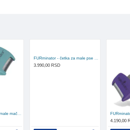
FURminator - četka za male pse duge dlake S
3.990,00 RSD
FURminator - četka za male mačke kratke dlake S
4.190,00