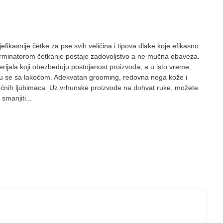
kasnije četke za pse svih veličina i tipova dlake koje efikasno
Furminatorom četkanje postaje zadovoljstvo a ne mučna obaveza.
erijala koji obezbeđuju postojanost proizvoda, a u isto vreme
aju se sa lakoćom. Adekvatan grooming, redovna nega kože i
ućnih ljubimaca. Uz vrhunske proizvode na dohvat ruke, možete
smanjiti...