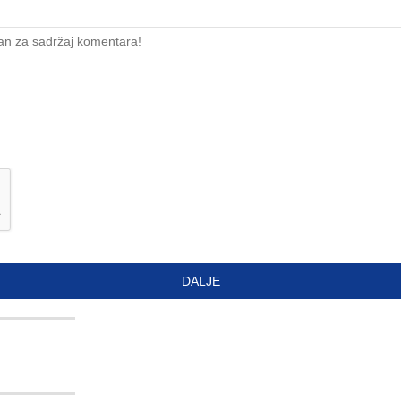
an za sadržaj komentara!
DALJE