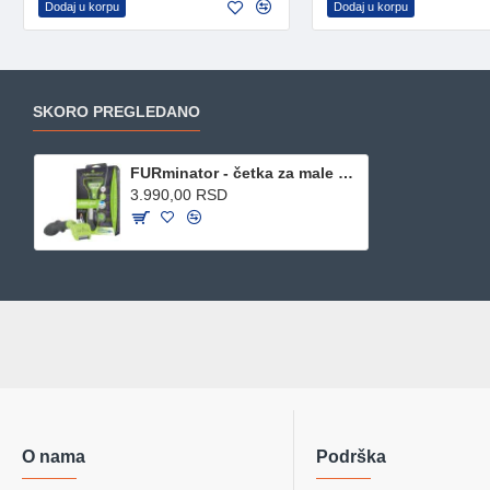
Dodaj u korpu
Dodaj u korpu
SKORO PREGLEDANO
FURminator - četka za male pse kratke dlake S
3.990,00 RSD
O nama
Podrška