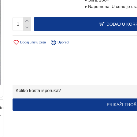
Šifra:
2664
Napomena:
U cenu je ur
DODAJ U KOR
Dodaj u listu želja
Uporedi
Koliko košta isporuka?
PRIKAŽI TRO