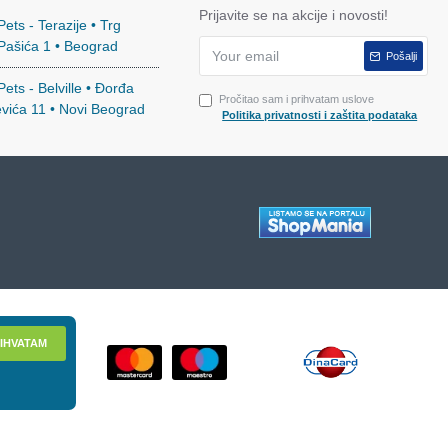
Prijavite se na akcije i novosti!
ets - Terazije • Trg
 Pašića 1 • Beograd
Pošalji
ets - Belville • Đorđa
Pročitao sam i prihvatam uslove
evića 11 • Novi Beograd
Politika privatnosti i zaštita podataka
IHVATAM