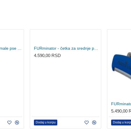
FURminator - četka za male pse duge dlake S
FURminator - četka za srednje pse kratke dlake M
4.590,00 RSD
5.490,00
Dodaj u korpu
Dodaj u kor