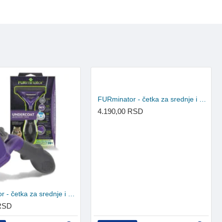
FURminator - četka za srednje i velike mačke kratke dlake M/L
4.190,00 RSD
FURminator - četka za srednje i velike mačke duge dlake M/L
 RSD