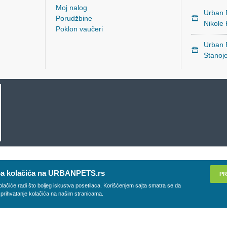
Moj nalog
Urban P
Porudžbine
Nikole
Poklon vaučeri
Urban P
Stanoj
a kolačića na URBANPETS.rs
PR
olačiće radi što boljeg iskustva posetilaca. Korišćenjem sajta smatra se da
 prihvatanje kolačića na našim stranicama.