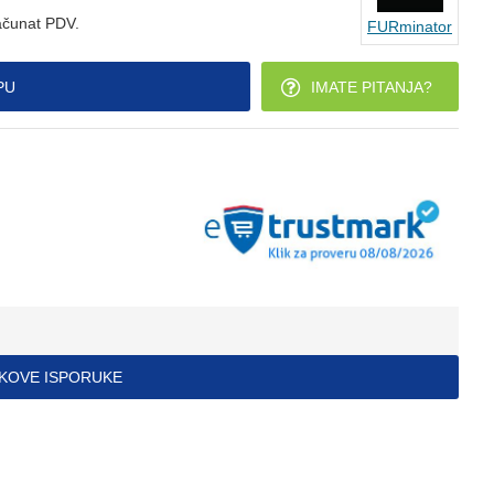
ačunat PDV.
FURminator
PU
IMATE PITANJA?
ŠKOVE ISPORUKE