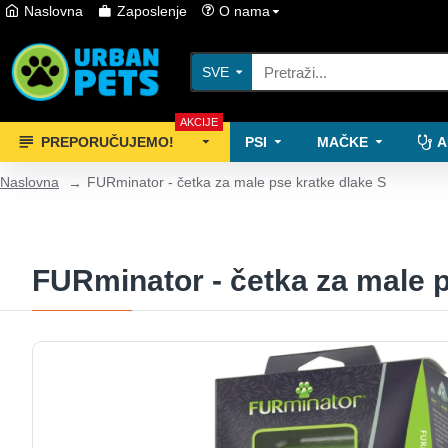
Naslovna
Zaposlenje
O nama
SVE
AKCIJE
PREPORUČUJEMO!
PSI
MAČKE
A
Naslovna
FURminator - četka za male pse kratke dlake S
FURminator - četka za male p