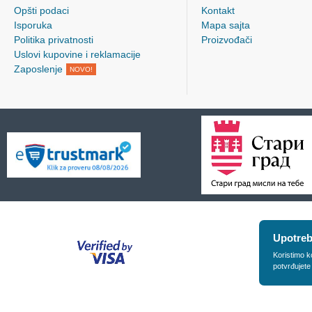
Opšti podaci
Kontakt
Isporuka
Mapa sajta
Politika privatnosti
Proizvođači
Uslovi kupovine i reklamacije
Zaposlenje
NOVO!
Upotreb
Koristimo k
potvrđujete