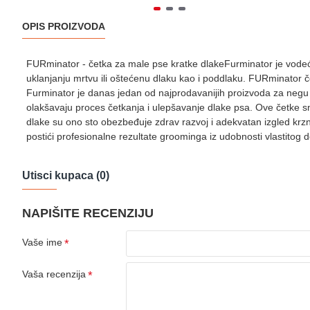
OPIS PROIZVODA
FURminator - četka za male pse kratke dlakeFurminator je vodeći
uklanjanju mrtvu ili oštećenu dlaku kao i poddlaku. FURminator
Furminator je danas jedan od najprodavanijih proizvoda za negu d
olakšavaju proces četkanja i ulepšavanje dlake psa. Ove četke 
dlake su ono sto obezbeđuje zdrav razvoj i adekvatan izgled kr
postići profesionalne rezultate groominga iz udobnosti vlastitog
Utisci kupaca (0)
NAPIŠITE RECENZIJU
Vaše ime
Vaša recenzija