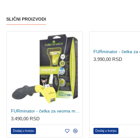
SLIČNI PROIZVODI
3.990,00 RSD
FURminator - četka za veoma male pse kratke dlake XS
3.490,00 RSD
Dodaj u korpu
Dodaj u korpu