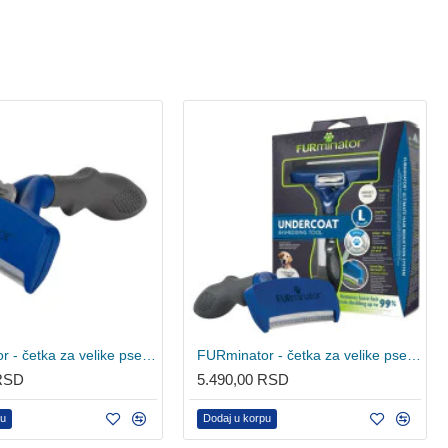
FURminator - četka za velike pse duge dlake L
FURminator - četka za velike pse kratke dlake L
 RSD
5.490,00 RSD
pu
Dodaj u korpu