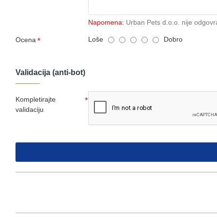
Napomena:
Urban Pets d.o.o. nije odgovr
Loše
Dobro
Ocena
Validacija (anti-bot)
Kompletirajte
validaciju