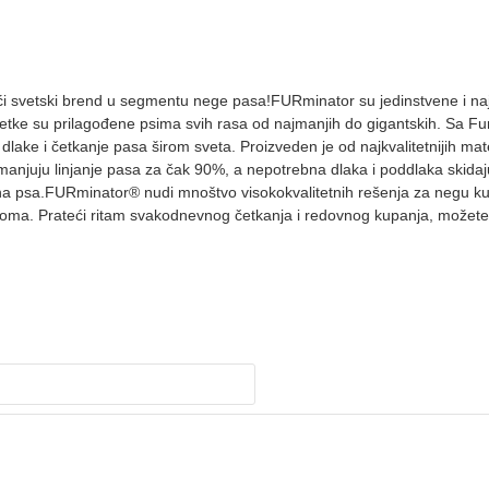
 svetski brend u segmentu nege pasa!FURminator su jedinstvene i najefi
 četke su prilagođene psima svih rasa od najmanjih do gigantskih. Sa 
lake i četkanje pasa širom sveta. Proizveden je od najkvalitetnijih mat
smanjuju linjanje pasa za čak 90%, a nepotrebna dlaka i poddlaka skid
zna psa.FURminator® nudi mnoštvo visokokvalitetnih rešenja za negu k
 doma. Prateći ritam svakodnevnog četkanja i redovnog kupanja, možete 