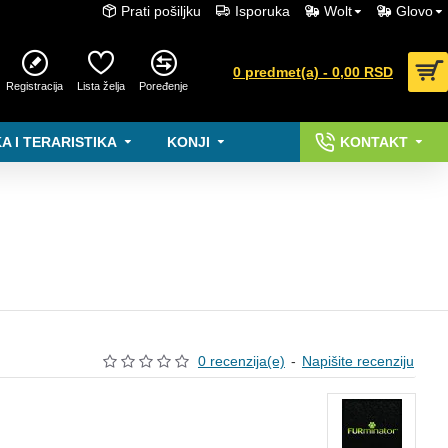
Prati pošiljku
Isporuka
Wolt
Glovo
0 predmet(a) - 0,00 RSD
Registracija
Lista želja
Poređenje
A I TERARISTIKA
KONJI
KONTAKT
0 recenzija(e)
-
Napišite recenziju