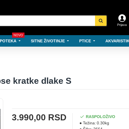
Prijava
NOVO
POTEKA
SITNE ŽIVOTINJE
PTICE
AKVARISTIK
se kratke dlake S
3.990,00 RSD
RASPOLOŽIVO
Težina:
0.30kg