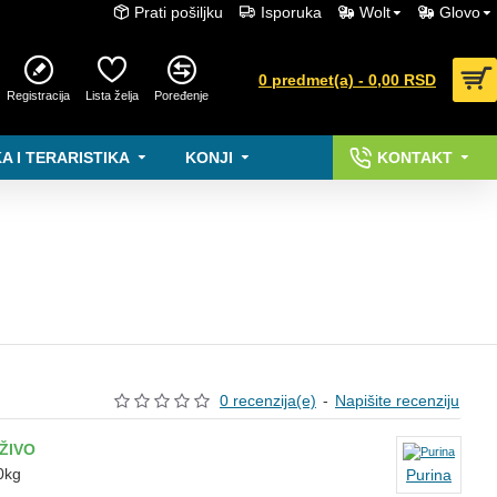
Prati pošiljku
Isporuka
Wolt
Glovo
0 predmet(a) - 0,00 RSD
Registracija
Lista želja
Poređenje
A I TERARISTIKA
KONJI
KONTAKT
0 recenzija(e)
-
Napišite recenziju
ŽIVO
0kg
Purina