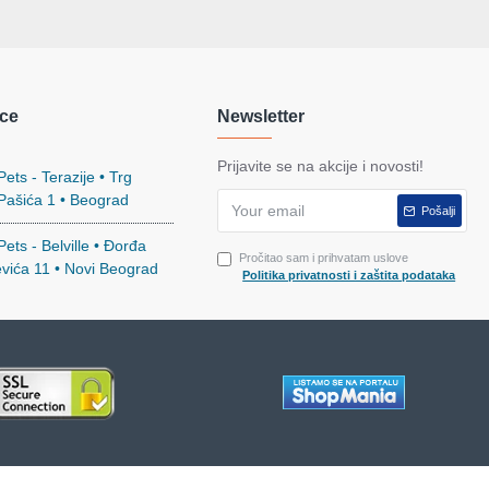
ce
Newsletter
Prijavite se na akcije i novosti!
ets - Terazije • Trg
 Pašića 1 • Beograd
Pošalji
ets - Belville • Đorđa
Pročitao sam i prihvatam uslove
evića 11 • Novi Beograd
Politika privatnosti i zaštita podataka