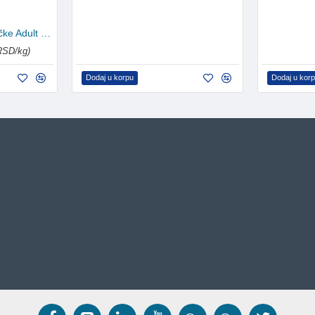
Cat Chow hrana za mačke Adult Losos 15kg
RSD/kg)
Dodaj u korpu
Dodaj u kor