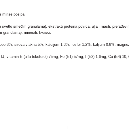
ne mirise posipa
u svetlo smeđim granulama), ekstrakti proteina povrća, ulja i masti, prerađev
m granulama), minerali, kvasci.
peo 8%, sirova vlakna 5%, kalcijum 1,3%, fosfor 1,2%, kalijum 0,9%, magne
0 IJ, vitamin E (alfa-tokoferol) 75mg, Fe (E1) 57mg, I (E2) 1,6mg, Cu (E4) 