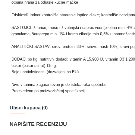
otpuna hrana za odrasle kućne mačke
Friskies® Indoor kontroliše stvaranje loptica dlake; kontroliše neprijat
SASTOJCI: žitarice, meso i životinjski nusproizvodi (piletina min. 4% 
granulama, šargarepa min. 1% i koren cikorije min 0,5% u narandžasti
ANALITIČKI SASTAV: sirovi proteini 33%, sirove masti 10%, sirovi pe
DODACI po kg: nutritivni dodaci: vitamin A 15.900 IJ, vitamin D3 1.20
bakar (bakar sulfat) 11mg.
Boje i antioksidansi (dozvoljeni po EU).
Nivo vitamina zagarantovan je do isteka roka upotrebe.
Proizvedeno po proizvođačkoj specifikaciji.
Utisci kupaca (0)
NAPIŠITE RECENZIJU