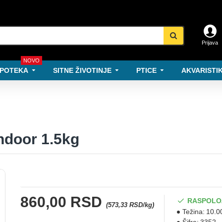
Prijava
NOVO
POTEKA
SITNE ŽIVOTINJE
PTICE
AKVARISTIK
Indoor 1.5kg
860,00 RSD
RASPOLO
(573,33 RSD/kg)
Težina:
10.0