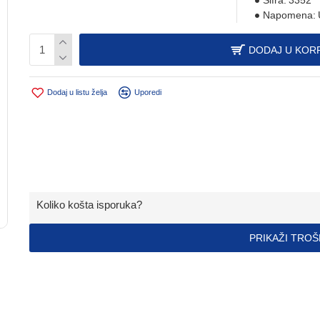
Šifra:
3352
Napomena:
DODAJ U KOR
Dodaj u listu želja
Uporedi
Koliko košta isporuka?
PRIKAŽI TRO