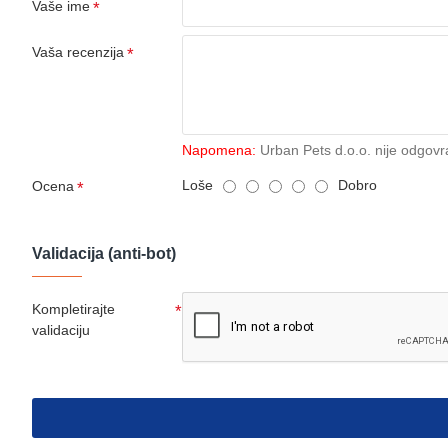
Vaše ime
Vaša recenzija
Napomena:
Urban Pets d.o.o. nije odgovr
Loše
Dobro
Ocena
Validacija (anti-bot)
Kompletirajte
validaciju