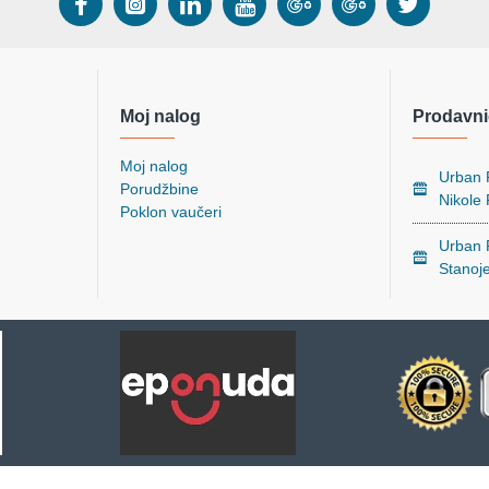
Moj nalog
Prodavni
Moj nalog
Urban P
Porudžbine
Nikole
Poklon vaučeri
Urban P
Stanoj