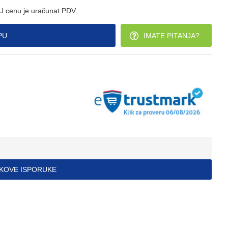
U cenu je uračunat PDV.
PU
IMATE PITANJA?
ŠKOVE ISPORUKE