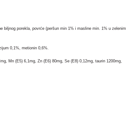
ine biljnog porekla, povrće (peršun min 1% i masline min. 1% u zelenim
zijum 0,1%, metionin 0,6%.
10,7mg, Mn (E5) 6,1mg, Zn (E6) 80mg, Se (E8) 0,12mg, taurin 1200mg,