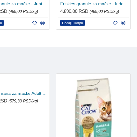
Friskies granule za mačke - Junior 10kg
Friskies granule za mačke - Indoor 10kg
 RSD
4.890,00 RSD
(489,00 RSD/kg)
(489,00 RSD/kg)
pu
Dodaj u korpu
Cat Chow hrana za mačke Adult Piletina 15kg
 RSD
(579,33 RSD/kg)