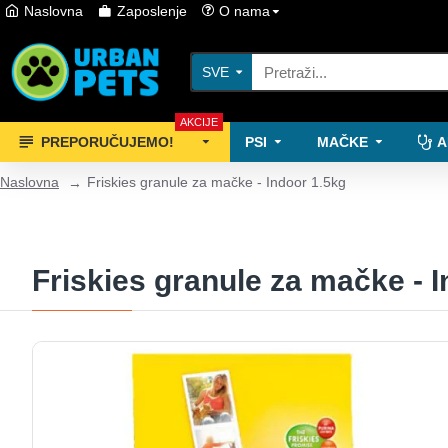
Naslovna
Zaposlenje
O nama
SVE
AKCIJE
PREPORUČUJEMO!
PSI
MAČKE
A
Naslovna
Friskies granule za mačke - Indoor 1.5kg
Friskies granule za mačke - 