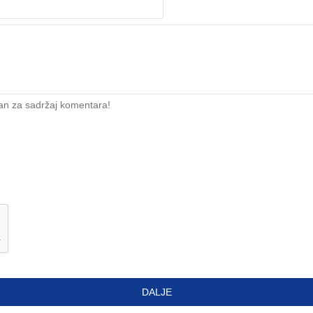
an za sadržaj komentara!
DALJE