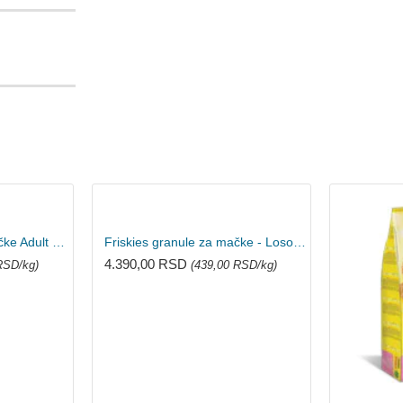
Cat Chow hrana za mačke Adult Piletina 15kg
Friskies granule za mačke - Losos 10kg
4.390,00 RSD
RSD/kg)
(439,00 RSD/kg)