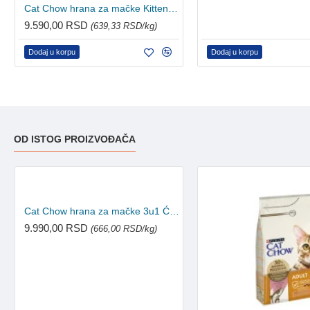
Cat Chow hrana za mačke Kitten Piletina 15kg
9.590,00 RSD
(639,33 RSD/kg)
Dodaj u korpu
Dodaj u korpu
OD ISTOG PROIZVOĐAČA
Cat Chow hrana za mačke 3u1 Ćuretina 15kg
9.990,00 RSD
(666,00 RSD/kg)