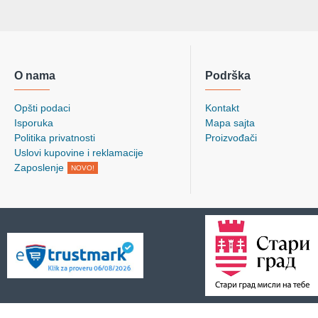
O nama
Podrška
Opšti podaci
Kontakt
Isporuka
Mapa sajta
Politika privatnosti
Proizvođači
Uslovi kupovine i reklamacije
Zaposlenje
NOVO!