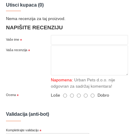
Utisci kupaca (0)
Nema recenzija za taj proizvod.
NAPIŠITE RECENZIJU
Vaše ime
Vaša recenzija
Napomena:
Urban Pets d.o.o. nije
odgovran za sadržaj komentara!
Loše
Dobro
Ocena
Validacija (anti-bot)
Kompletirajte validaciju