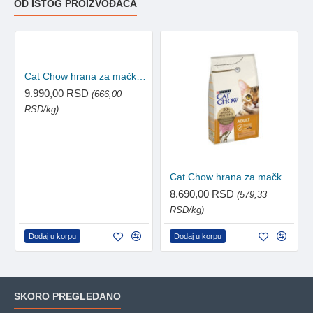
OD ISTOG PROIZVOĐAČA
Cat Chow hrana za mačke 3u1 Ćuretina 15kg
9.990,00 RSD
(666,00
RSD/kg)
Cat Chow hrana za mačke Adult Losos 15kg
8.690,00 RSD
(579,33
RSD/kg)
Dodaj u korpu
Dodaj u korpu
SKORO PREGLEDANO