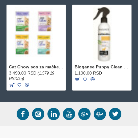
Cat Chow sos za mačke Sterilised - Piletina 26x85g
Biogance Puppy Clean losion za čišćenje krzna 250ml
3.490,00 RSD
1.190,00 RSD
(1.579,19
RSD/kg)