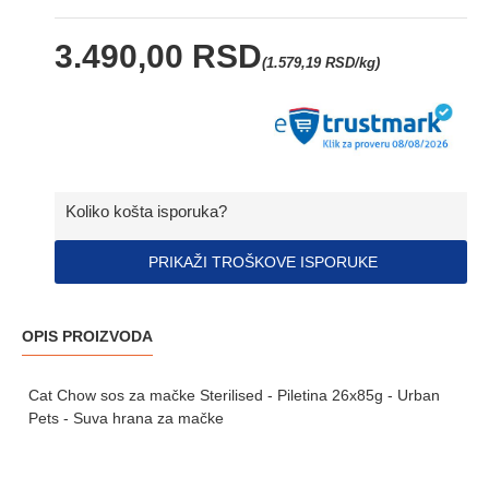
3.490,00 RSD
(1.579,19 RSD/kg)
Koliko košta isporuka?
PRIKAŽI TROŠKOVE ISPORUKE
OPIS PROIZVODA
Cat Chow sos za mačke Sterilised - Piletina 26x85g - Urban
Pets - Suva hrana za mačke