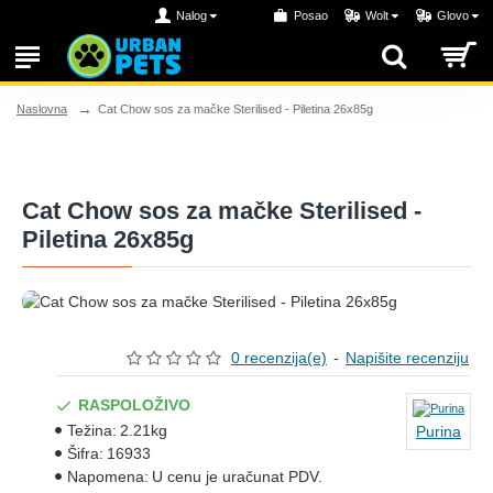
Nalog
Posao
Wolt
Glovo
Cat Chow sos za mačke Sterilised - Piletina 26x85g
Naslovna
Cat Chow sos za mačke Sterilised -
Piletina 26x85g
0 recenzija(e)
-
Napišite recenziju
RASPOLOŽIVO
Težina:
2.21kg
Purina
Šifra:
16933
Napomena:
U cenu je uračunat PDV.