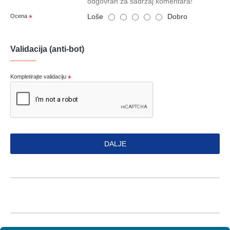
odgovran za sadržaj komentara!
Loše
Dobro
Ocena
Validacija (anti-bot)
Kompletirajte validaciju
DALJE