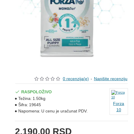
0 recenzija(e)
-
Napišite recenziju
RASPOLOŽIVO
Težina:
1.50kg
Forza
Šifra:
19645
10
Napomena:
U cenu je uračunat PDV.
2.190,00 RSD