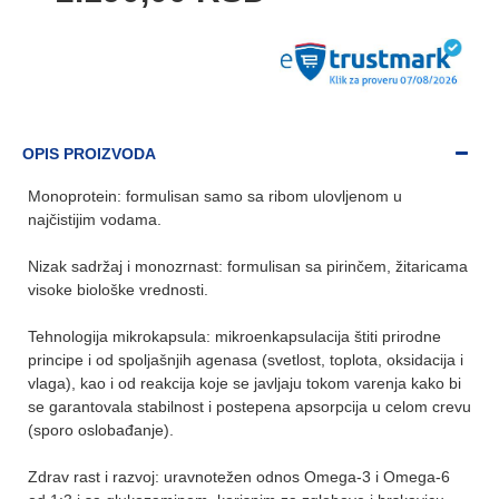
OPIS PROIZVODA
Monoprotein: formulisan samo sa ribom ulovljenom u
najčistijim vodama.
Nizak sadržaj i monozrnast: formulisan sa pirinčem, žitaricama
visoke biološke vrednosti.
Tehnologija mikrokapsula: mikroenkapsulacija štiti prirodne
principe i od spoljašnjih agenasa (svetlost, toplota, oksidacija i
vlaga), kao i od reakcija koje se javljaju tokom varenja kako bi
se garantovala stabilnost i postepena apsorpcija u celom crevu
(sporo oslobađanje).
Zdrav rast i razvoj: uravnotežen odnos Omega-3 i Omega-6