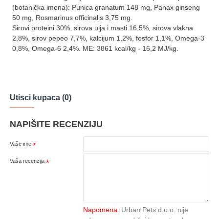
(botanička imena): Punica granatum 148 mg, Panax ginseng
50 mg, Rosmarinus officinalis 3,75 mg.
Sirovi proteini 30%, sirova ulja i masti 16,5%, sirova vlakna
2,8%, sirov pepeo 7,7%, kalcijum 1,2%, fosfor 1,1%, Omega-3
0,8%, Omega-6 2,4%. ME: 3861 kcal/kg - 16,2 MJ/kg.
Utisci kupaca (0)
NAPIŠITE RECENZIJU
Vaše ime
Vaša recenzija
Napomena:
Urban Pets d.o.o. nije