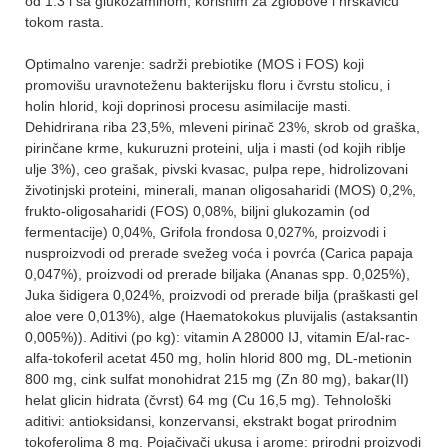
od 1:3 i sa glukozaminom, korisnim za zglobove i hrskavicu
tokom rasta.
Optimalno varenje: sadrži prebiotike (MOS i FOS) koji
promovišu uravnoteženu bakterijsku floru i čvrstu stolicu, i
holin hlorid, koji doprinosi procesu asimilacije masti.
Dehidrirana riba 23,5%, mleveni pirinač 23%, skrob od graška,
pirinčane krme, kukuruzni proteini, ulja i masti (od kojih riblje
ulje 3%), ceo grašak, pivski kvasac, pulpa repe, hidrolizovani
životinjski proteini, minerali, manan oligosaharidi (MOS) 0,2%,
frukto-oligosaharidi (FOS) 0,08%, biljni glukozamin (od
fermentacije) 0,04%, Grifola frondosa 0,027%, proizvodi i
nusproizvodi od prerade svežeg voća i povrća (Carica papaja
0,047%), proizvodi od prerade biljaka (Ananas spp. 0,025%),
Juka šidigera 0,024%, proizvodi od prerade bilja (praškasti gel
aloe vere 0,013%), alge (Haematokokus pluvijalis (astaksantin
0,005%)). Aditivi (po kg): vitamin A 28000 IJ, vitamin E/al-rac-
alfa-tokoferil acetat 450 mg, holin hlorid 800 mg, DL-metionin
800 mg, cink sulfat monohidrat 215 mg (Zn 80 mg), bakar(II)
helat glicin hidrata (čvrst) 64 mg (Cu 16,5 mg). Tehnološki
aditivi: antioksidansi, konzervansi, ekstrakt bogat prirodnim
tokoferolima 8 mg. Pojačivači ukusa i arome: prirodni proizvodi