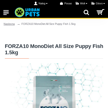
Nalog
Posao
Wolt
Glovo
FORZA10 MonoDiet All Size Puppy Fish 1.5kg
Naslovna
FORZA10 MonoDiet All Size Puppy Fish
1.5kg