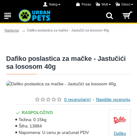
Nalog
Posao
Wolt
Glovo
Dafiko poslastica za mačke - Jastučići sa lososom 40g
Naslovna
Dafiko poslastica za mačke - Jastučići
sa lososom 40g
0 recenzija(e)
-
Napišite recenziju
RASPOLOŽIVO
Težina:
0.15kg
Šifra:
13884
Napomena:
U cenu je uračunat PDV.
Dafiko