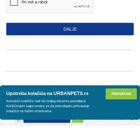
DALJE
Upotreba kolačića na URBANPETS.rs
PRIHVATAM
Koristimo kolačiće radi što boljeg iskustva posetilaca.
Korišćenjem sajta smatra se da potvrđujete prihvatanje
kolačića na našim stranicama.
DODAJ U KORPU