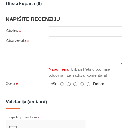
Utisci kupaca (0)
NAPIŠITE RECENZIJU
Vaše ime
Vaša recenzija
Napomena:
Urban Pets d.o.o. nije
odgovran za sadržaj komentara!
Loše
Dobro
Ocena
Validacija (anti-bot)
Kompletirajte validaciju