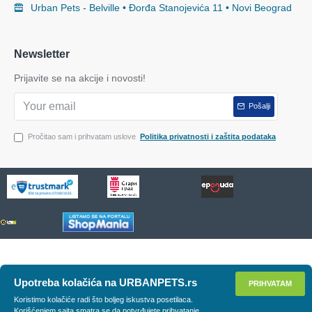
Urban Pets - Belville • Đorđa Stanojevića 11 • Novi Beograd
Newsletter
Prijavite se na akcije i novosti!
Pošalji
Pročitao sam i prihvatam uslove
Politika privatnosti i zaštita podataka
Upotreba kolačića na URBANPETS.rs
PRIHVATAM
Koristimo kolačiće radi što boljeg iskustva posetilaca.
Korišćenjem sajta smatra se da potvrđujete prihvatanje