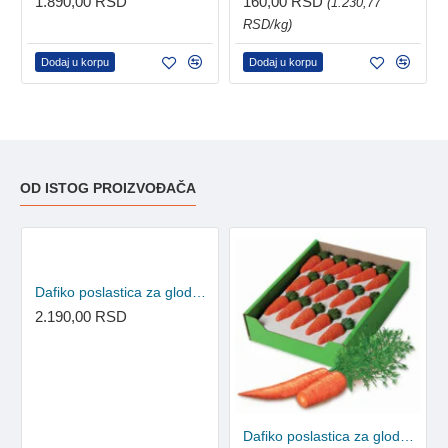
1.890,00 RSD
160,00 RSD
(1.230,77
RSD/kg)
Dodaj u korpu
Dodaj u korpu
OD ISTOG PROIZVOĐAČA
Dafiko poslastica za glodare - Corn 105kom
2.190,00 RSD
Dafiko poslastica za glodare - Šargarepice 84kom