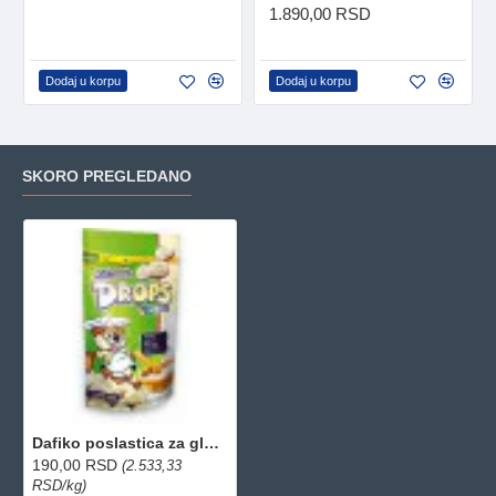
1.890,00 RSD
Dodaj u korpu
Dodaj u korpu
SKORO PREGLEDANO
Dafiko poslastica za glodare - Drops 75g
190,00 RSD
(2.533,33
RSD/kg)