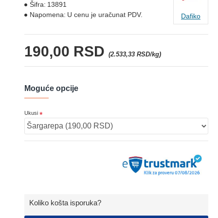
Šifra:
13891
Napomena:
U cenu je uračunat PDV.
Dafiko
190,00 RSD
(2.533,33 RSD/kg)
Moguće opcije
Ukusi
Koliko košta isporuka?