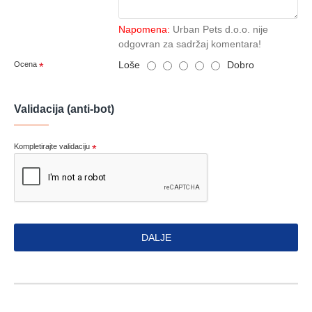
Napomena:
Urban Pets d.o.o. nije
odgovran za sadržaj komentara!
Loše
Dobro
Ocena
Validacija (anti-bot)
Kompletirajte validaciju
DALJE