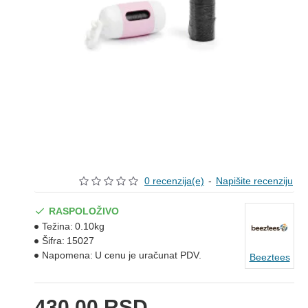
0 recenzija(e)
-
Napišite recenziju
RASPOLOŽIVO
Težina:
0.10kg
Šifra:
15027
Napomena:
U cenu je uračunat PDV.
Beeztees
430,00 RSD