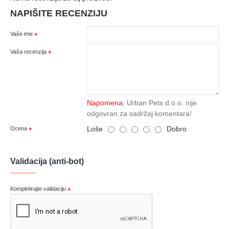
NAPIŠITE RECENZIJU
Vaše ime
Vaša recenzija
Napomena:
Urban Pets d.o.o. nije
odgovran za sadržaj komentara!
Loše
Dobro
Ocena
Validacija (anti-bot)
Kompletirajte validaciju