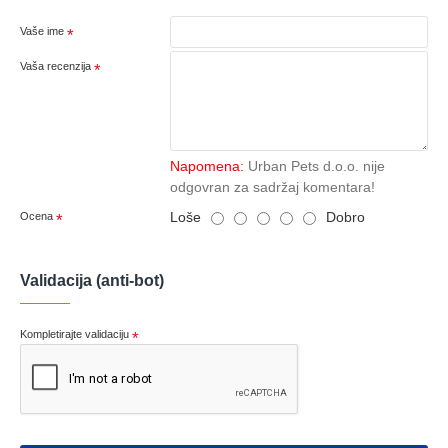
Vaše ime
Vaša recenzija
Napomena:
Urban Pets d.o.o. nije
odgovran za sadržaj komentara!
Loše
Dobro
Ocena
Validacija (anti-bot)
Kompletirajte validaciju