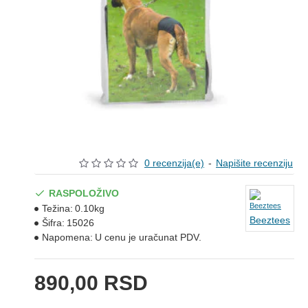
0 recenzija(e)
-
Napišite recenziju
RASPOLOŽIVO
Težina:
0.10kg
Beeztees
Šifra:
15026
Napomena:
U cenu je uračunat PDV.
890,00 RSD