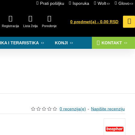
Prati pošiljku
Isporuka
Wolt
Glovo
0 predmet(a) - 0,00 RSD
Registracija
Lista želja
Poređenje
IKA I TERARISTIKA
KONJI
KONTAKT
0 recenzija(e)
-
Napišite recenziju