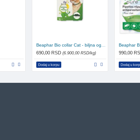
Beaphar Bio collar Cat - biljna ogrlica za mačke 35cm
Beaphar B
690,00 RSD
990,00 R
(6.900,00 RSD/kg)
Dodaj u korpu
Dodaj u kor