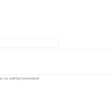
an za sadržaj komentara!