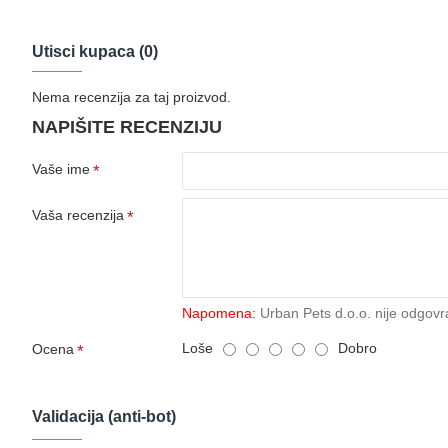
Utisci kupaca (0)
Nema recenzija za taj proizvod.
NAPIŠITE RECENZIJU
Vaše ime
Vaša recenzija
Napomena:
Urban Pets d.o.o. nije odgovr
Loše
Dobro
Ocena
Validacija (anti-bot)