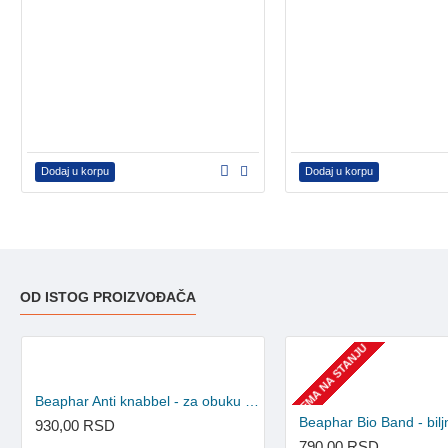
Dodaj u korpu
Dodaj u korpu
OD ISTOG PROIZVOĐAČA
NEMA NA STANJU
Beaphar Anti knabbel - za obuku štenaca i pasa 100ml
930,00 RSD
790,00 RSD