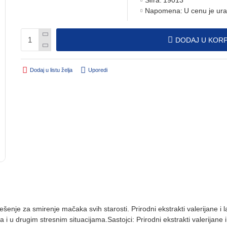
Šifra:
19013
Napomena:
U cenu je ur
DODAJ U KOR
Dodaj u listu želja
Uporedi
rešenje za smirenje mačaka svih starosti. Prirodni ekstrakti valerijane 
i u drugim stresnim situacijama.Sastojci: Prirodni ekstrakti valerijane 