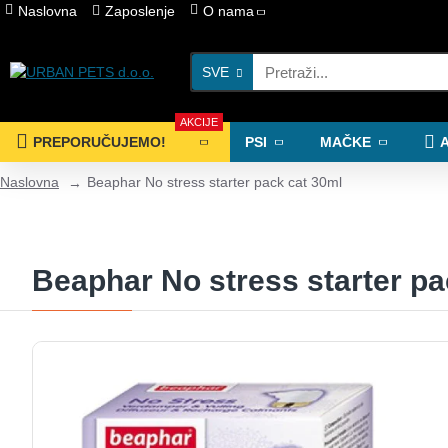
Naslovna
Zaposlenje
O nama
SVE
AKCIJE
PREPORUČUJEMO!
PSI
MAČKE
Naslovna
Beaphar No stress starter pack cat 30ml
Beaphar No stress starter pa