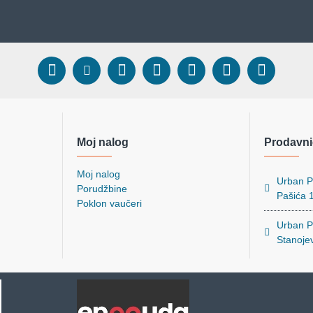
Moj nalog
Prodavni
Moj nalog
Urban Pe
Porudžbine
Pašića 
Poklon vaučeri
Urban Pe
Stanoje