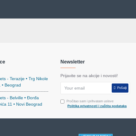
ce
Newsletter
Prijavite se na akcije i novosti!
ts - Terazije • Trg Nikole
1 • Beograd
Pošalji
ts - Belville • Đorđa
Pročitao sam i prihvatam uslove
vića 11 • Novi Beograd
Politika privatnosti i zaštita podataka