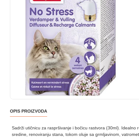
OPIS PROIZVODA
Sadrži utičnicu za raspršivanje i bočicu rastvora (30ml). Idealno 
sredine, renoviranju stana, tokom oluje sa grmljavinom, vatrometa 