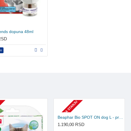
iends dopuna 48ml
 RSD
pu
U
NEMA NA STANJU
Beaphar Bio SPOT ON dog L - preko 30kg
1.190,00 RSD