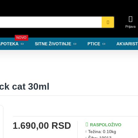
Prijava
NOVO
APOTEKA
SITNE ŽIVOTINJE
PTICE
AKVARIST
ck cat 30ml
1.690,00 RSD
RASPOLOŽIVO
Težina:
0.10kg