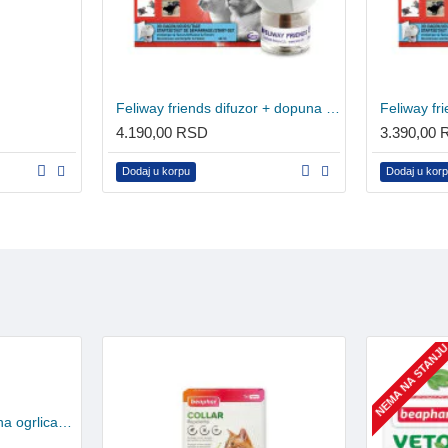
Feliway friends difuzor + dopuna 48ml
Feliway fr
4.190,00 RSD
3.390,00
Dodaj u korpu
Dodaj u kor
NEMA NA STANJ
Beaphar Bio Band - biljna ogrlica za pse protiv buva, krpelja i komaraca 65cm