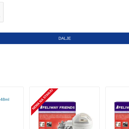
DALJE
NEMA NA STANJU
 48ml