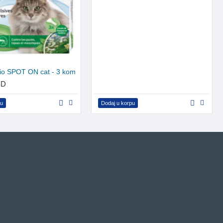
io SPOT ON cat - 3 kom
SD
pu
Dodaj u korpu