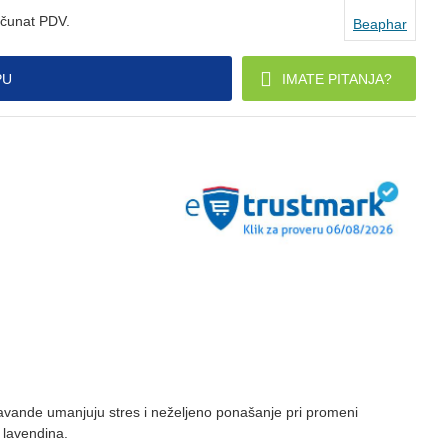
ačunat PDV.
Beaphar
PU
IMATE PITANJA?
i lavande umanjuju stres i neželjeno ponašanje pri promeni
i lavendina.