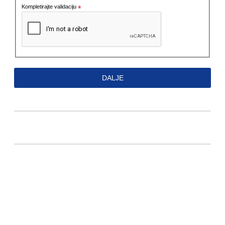
Kompletirajte validaciju
DALJE