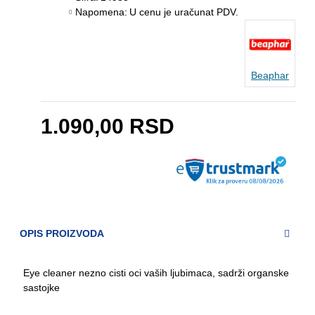
Napomena:
U cenu je uračunat PDV.
Beaphar
1.090,00 RSD
OPIS PROIZVODA
Eye cleaner nezno cisti oci vaših ljubimaca, sadrži organske
sastojke