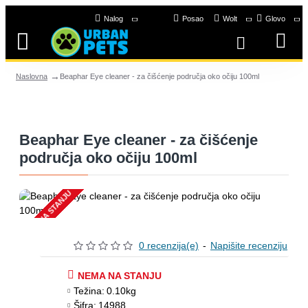
Nalog
Posao
Wolt
Glovo
Beaphar Eye cleaner - za čišćenje područja oko očiju 100ml
Naslovna
Beaphar Eye cleaner - za čišćenje
područja oko očiju 100ml
NEMA NA STANJU
0 recenzija(e)
-
Napišite recenziju
NEMA NA STANJU
Težina:
0.10kg
Šifra:
14988