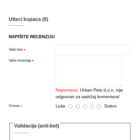
Utisci kupaca (0)
NAPIŠITE RECENZIJU
Vaše ime
Vaša recenzija
Napomena:
Urban Pets d.o.o. nije
odgovran za sadržaj komentara!
Loše
Dobro
Ocena
Validacija (anti-bot)