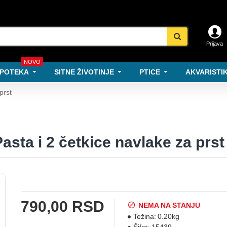
Prijava
NOVO
POTEKA
SITNE ŽIVOTINJE
PTICE
AKVARISTIK
prst
sta i 2 četkice navlake za prst
790,00 RSD
NEMA NA STANJU
Težina:
0.20kg