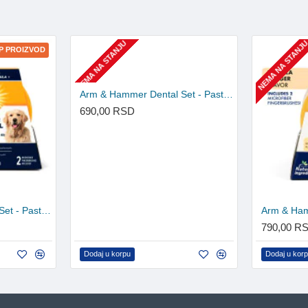
NEMA NA STANJU
NEMA NA STANJ
P PROIZVOD
Arm & Hammer Dental Set - Pasta, dvostrana četkica i navlaka za prst
690,00 RSD
Arm & Hammer Dental Set - Pasta i 2 navlake za prst
790,00 R
Dodaj u korpu
Dodaj u kor