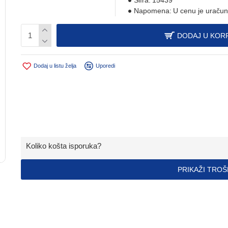
Šifra:
15439
Napomena:
U cenu je uračun
DODAJ U KOR
Dodaj u listu želja
Uporedi
Koliko košta isporuka?
PRIKAŽI TRO