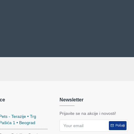
ce
Newsletter
Prijavite se na akcije i novosti!
ets - Terazije • Trg
 Pašića 1 • Beograd
Pošalji