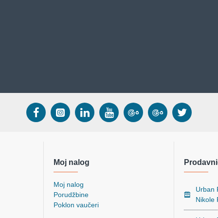
Moj nalog
Prodavni
Moj nalog
Urban P
Porudžbine
Nikole
Poklon vaučeri