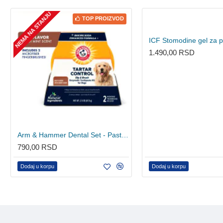
NEMA NA STANJU
TOP PROIZVOD
1.490,00 RSD
Arm & Hammer Dental Set - Pasta i 2 navlake za prst
790,00 RSD
Dodaj u korpu
Dodaj u korpu