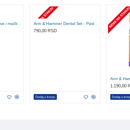
NEMA NA STANJU
NEMA NA STANJ
ICF Stomodine gel za pse i mačke za lečenje desni i usta 30ml
Arm & Hammer Dental Set - Pasta i 2 četkice navlake za prst
790,00 RSD
1.190,00
Dodaj u korpu
Dodaj u kor