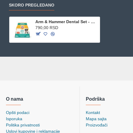
SKORO PREGLEDANO
Arm & Hammer Dental Set - Pasta i 2 četkice navlake za prst
790,00 RSD
O nama
Podrška
Opšti podaci
Kontakt
Isporuka
Mapa sajta
Politika privatnosti
Proizvođači
Uslovi kupovine i reklamacije