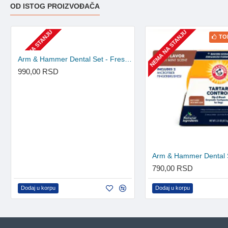
OD ISTOG PROIZVOĐAČA
NEMA NA STANJU
NEMA NA STANJU
TO
Arm & Hammer Dental Set - Fresh breath pasta i četkica
990,00 RSD
790,00 RSD
Dodaj u korpu
Dodaj u korpu