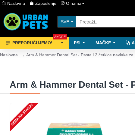
Naslovna
Zaposlenje
O nama
SVE
AKCIJE
PREPORUČUJEMO!
PSI
MAČKE
A
Naslovna
Arm & Hammer Dental Set - Pasta i 2 četkice navlake za 
Arm & Hammer Dental Set - Pa
NEMA NA STANJU