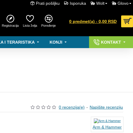
Prati pošiljku
Isporuka
Wolt
Glovo
0 predmet(a) - 0,00 RSD
Registracija
Lista želja
Poređenje
A I TERARISTIKA
KONJI
KONTAKT
0 recenzija(e)
-
Napišite recenziju
Arm & Hammer