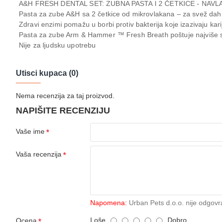
A&H FRESH DENTAL SET: ZUBNA PASTA I 2 ČETKICE - NAVL
Pasta za zube A&H sa 2 četkice od mikrovlakana – za svež dah
Zdravi enzimi pomažu u borbi protiv bakterija koje izazivaju karij
Pasta za zube Arm & Hammer ™ Fresh Breath poštuje najviše s
Nije za ljudsku upotrebu
Utisci kupaca (0)
Nema recenzija za taj proizvod.
NAPIŠITE RECENZIJU
Vaše ime
Vaša recenzija
Napomena:
Urban Pets d.o.o. nije odgovr
Loše
Dobro
Ocena