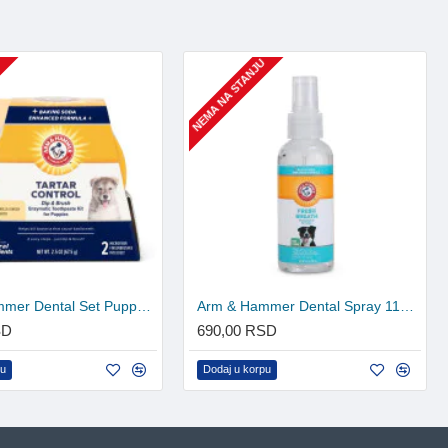
U
NEMA NA STANJU
Arm & Hammer Dental Set Puppy - Pasta i 2 četkice
Arm & Hammer Dental Spray 118ml
SD
690,00 RSD
pu
Dodaj u korpu