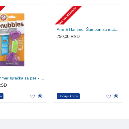
U
NEMA NA STANJU
Arm & Hammer Šampon za mačke protiv peruta i neprijatnih mirisa - Lavanda i kamilica 591ml
790,00 RSD
Arm & Hammer Igračka za pse - Kost sa ukusom piletine
 RSD
pu
Dodaj u korpu