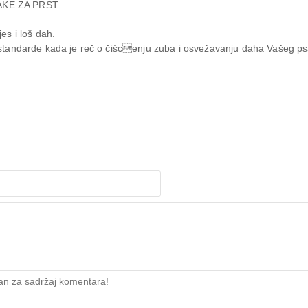
AKE ZA PRST
es i loš dah.
tandarde kada je reč o čišcenju zuba i osvežavanju daha Vašeg ps
an za sadržaj komentara!