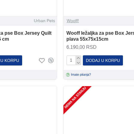
Urban Pets
Wooff!
za pse Box Jersey Quilt
Wooff ležaljka za pse Box Jer
5 cm
plava 55x75x15cm
6.190,00 RSD
 U KORPU
DODAJ U KORPU
Imate pitanja?
NEMA NA STANJU