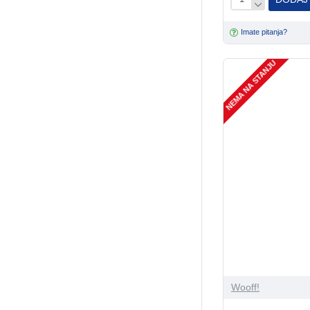
Imate pitanja?
NEMA NA STANJU
Wooff!