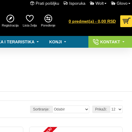
Prati pošiljku
Isporuka
Wolt
Glovo
0 predmet(a) - 0,00 RSD
Registracija
Lista želja
Poređenje
A I TERARISTIKA
KONJI
KONTAKT
Sortiranje:
Prikaži: