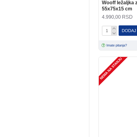
Wooff ležaljka
55x75x15 cm
4.990,00 RSD
DODAJ
Imate pitanja?
NEMA NA STANJU