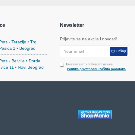
ce
Newsletter
Prijavite se na akcije i novosti!
ets - Terazije • Trg
 Pašića 1 • Beograd
Pošalji
ets - Belville • Đorđa
Pročitao sam i prihvatam uslove
evića 11 • Novi Beograd
Politika privatnosti i zaštita podataka