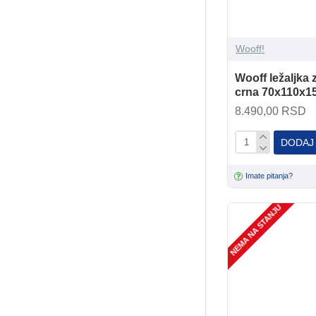
Wooff!
Wooff ležaljka 
crna 70x110x1
8.490,00 RSD
DODAJ
Imate pitanja?
NEMA NA STANJU