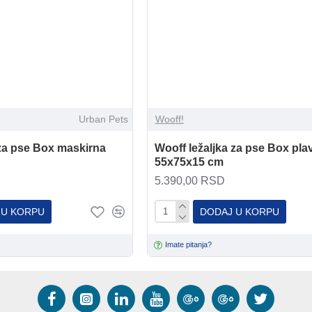
Urban Pets
Wooff!
 za pse Box maskirna
Wooff ležaljka za pse Box pla
55x75x15 cm
5.390,00 RSD
 U KORPU
DODAJ U KORPU
Imate pitanja?