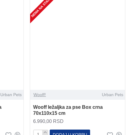
NEMA NA STANJU
Urban Pets
Wooff!
Urban Pets
a
Wooff ležaljka za pse Box crna
70x110x15 cm
6.990,00 RSD
DODAJ U KORPU