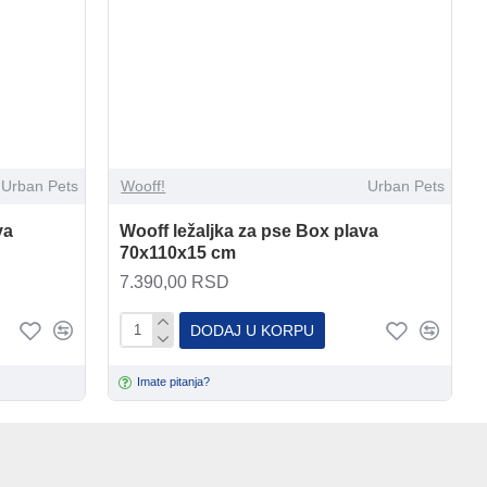
Urban Pets
Wooff!
Urban Pets
va
Wooff ležaljka za pse Box plava
70x110x15 cm
7.390,00 RSD
DODAJ U KORPU
Imate pitanja?