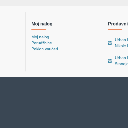
Moj nalog
Prodavni
Moj nalog
Urban P
Porudžbine
Nikole
Poklon vaučeri
Urban P
Stanoj