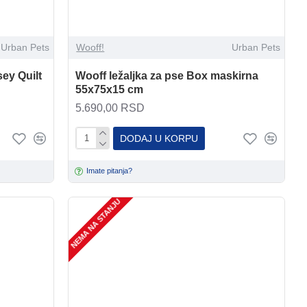
Urban Pets
Wooff!
Urban Pets
sey Quilt
Wooff ležaljka za pse Box maskirna
55x75x15 cm
5.690,00 RSD
DODAJ U KORPU
Imate pitanja?
NEMA NA STANJU