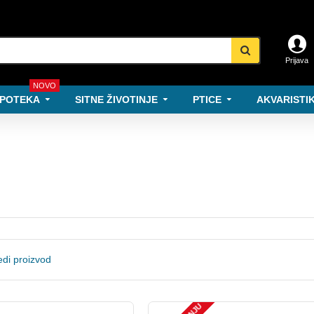
Prijava
NOVO
POTEKA
SITNE ŽIVOTINJE
PTICE
AKVARISTIK
di proizvod