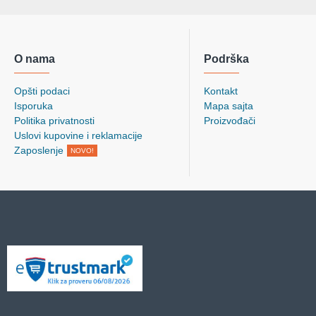
O nama
Podrška
Opšti podaci
Kontakt
Isporuka
Mapa sajta
Politika privatnosti
Proizvođači
Uslovi kupovine i reklamacije
Zaposlenje
NOVO!