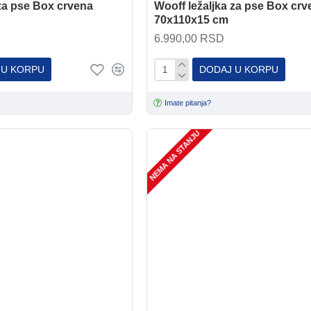
 za pse Box crvena
Wooff ležaljka za pse Box crv
70x110x15 cm
6.990,00 RSD
 U KORPU
DODAJ U KORPU
Imate pitanja?
NEMA NA STANJU