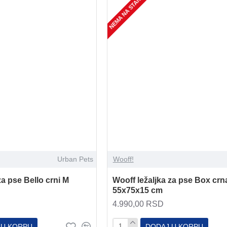
NEMA NA STANJU
Urban Pets
Wooff!
za pse Bello crni M
Wooff ležaljka za pse Box crn
55x75x15 cm
4.990,00 RSD
 U KORPU
DODAJ U KORPU