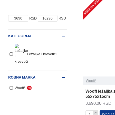
NEMA NA STANJU
RSD
RSD
KATEGORIJA
Ležaljke i krevetići
ROBNA MARKA
Wooff!
Wooff!
40
Wooff ležaljka 
55x75x15cm
3.690,00 RSD
DODAJ