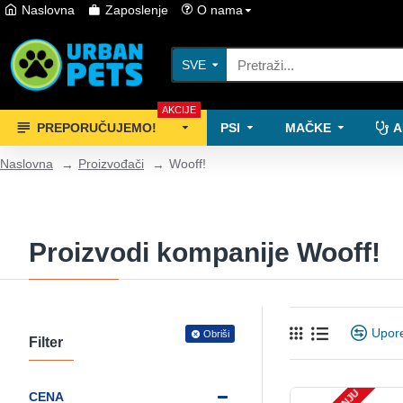
Naslovna
Zaposlenje
O nama
SVE
AKCIJE
PREPORUČUJEMO!
PSI
MAČKE
A
Naslovna
Proizvođači
Wooff!
Proizvodi kompanije Wooff!
Upore
Obriši
Filter
CENA