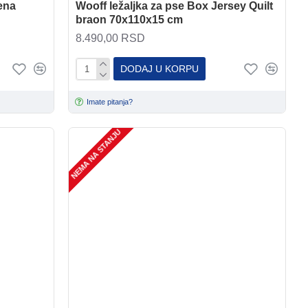
ena
Wooff ležaljka za pse Box Jersey Quilt
braon 70x110x15 cm
8.490,00 RSD
DODAJ U KORPU
Imate pitanja?
NEMA NA STANJU