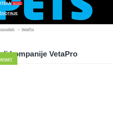
OTEKA
NOVO
ŽIVOTINJE
oizvođači
VetaPro
STIKA I TERARISTIKA
odi kompanije VetaPro
ONTAKT