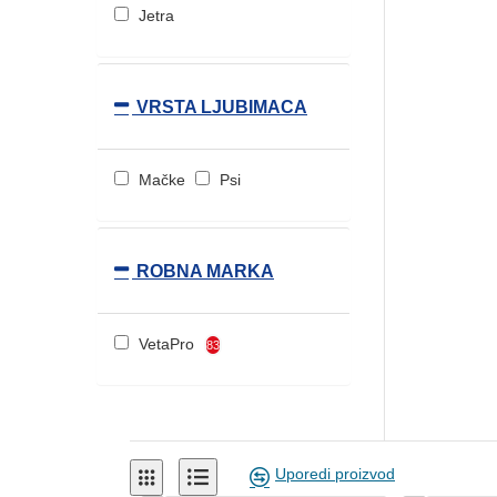
Jetra
VRSTA LJUBIMACA
Mačke
Psi
ROBNA MARKA
VetaPro
83
Uporedi proizvod