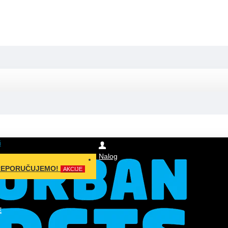
i
Nalog
REPORUČUJEMO!
AKCIJE
E