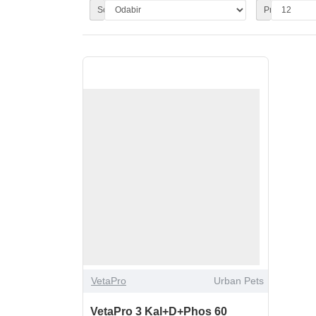
Sortiranje:
Prikaži:
VetaPro
Urban Pets
VetaPro 3 Kal+D+Phos 60