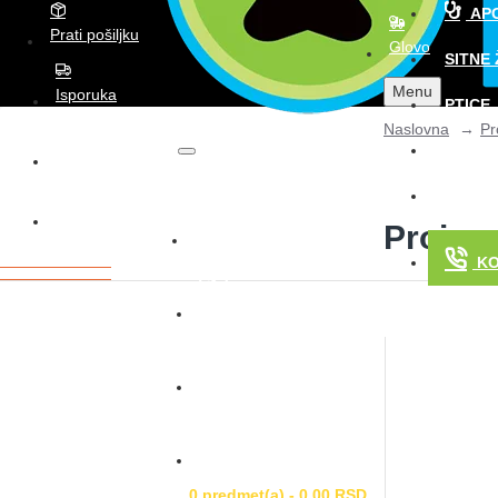
AP
Prati pošiljku
Glovo
SITNE 
Menu
Isporuka
PTICE
Naslovna
Pr
AKVARI
Wolt
KONJI
Glovo
Proizv
Prijava
K
Registracija
Lista želja
Poređenje
0 predmet(a) - 0,00 RSD