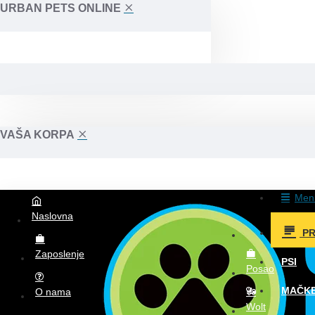
URBAN PETS ONLINE
VAŠA KORPA
Men
Naslovna
P
Zaposlenje
PSI
Posao
MAČK
O nama
Wolt