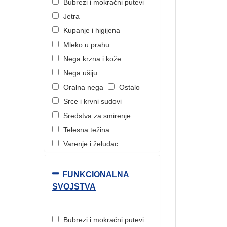
Bubrezi i mokraćni putevi
Jetra
Kupanje i higijena
Mleko u prahu
Preparati za mačke
Nega krzna i kože
Nega ušiju
Oralna nega
Ostalo
VETERINARSKA APOTEKA
Srce i krvni sudovi
Sredstva za smirenje
Telesna težina
Varenje i želudac
Vitamini-minerali
Zglobovi, kosti i hrskavice
FUNKCIONALNA
SVOJSTVA
Bubrezi i mokraćni putevi